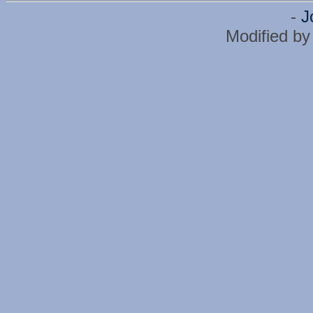
-
J
Modified b