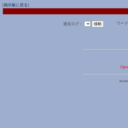
[
掲示板に戻る
]
ワー
過去ログ：
Open
Modif