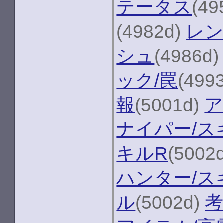
テータス
(49
(4982d)
レン
シュ
(4986d
ック/罠
(499
報
(5001d)
ア
ナイパー/ス
キルR
(5002
ハンター/ス
ル
(5002d)
考