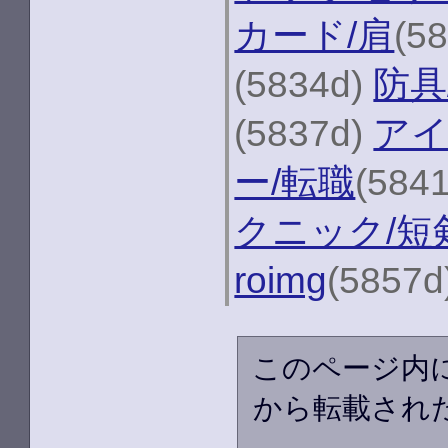
カード/肩
(5
(5834d)
防具
(5837d)
アイ
ー/転職
(584
クニック/短
roimg
(5857d
このページ内
から転載され