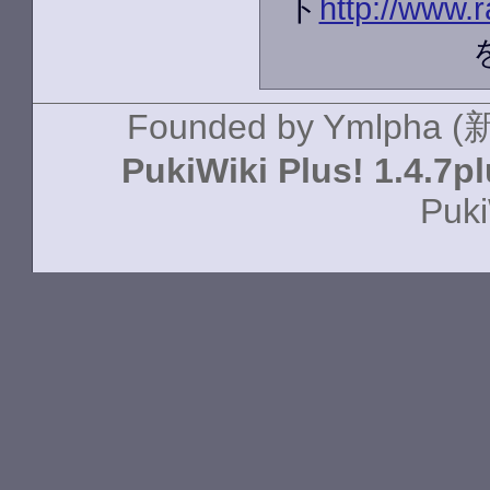
ト
http://www.r
Founded by
Ymlpha (
PukiWiki Plus! 1.4.7p
Puki