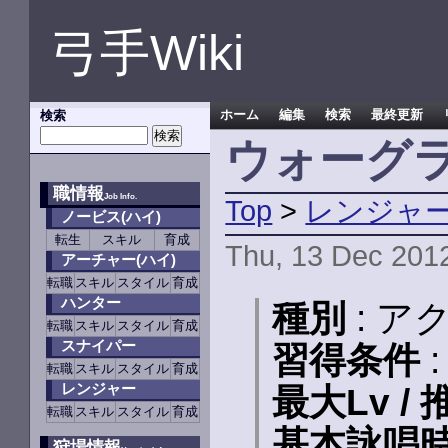
弓手Wiki
検索
ホーム
編集
検索
最終更新
ウォーグライ
職情報
Job Info.
Top
>
レンジャ
ノービス(ハイ)
転生
スキル
育成
Thu, 13 Dec 201
アーチャー(ハイ)
転職
スキル
スタイル
育成
ハンター
種別
: ア
転職
スキル
スタイル
育成
スナイパー
習得条件
転職
スキル
スタイル
育成
レンジャー
最大Lv / 
転職
スキル
スタイル
育成
基本詠唱
狩場情報