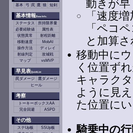
動きが早
基本
弓
罠
鷹
狼
短剣
「速度増
基本情報
Base Info.
ステータス
所持限界量
「ペコペ
必要経験値
属性表
状態異常
射程距離
と加算さ
移動速度
MobAI
操作方法
ディレイ
移動中にウ
射線判定
攻城戦
マップ
vsMVP
く位置ずれ
早見表
QuickList
キャラクタ
罠ダメージ
鷹ダメージ
ヒール
ように見え
考察
た位置にい
トーキーボックスAA
完全回避
ASPD
その他
騎乗中の行
ステUp板
SSUp板