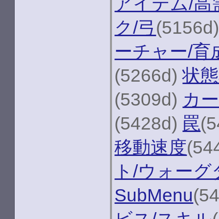
アイテム/高
ク/弓
(5156d
ーチャー/育
(5266d)
状態
(5309d)
カー
(5428d)
罠
(
移動速度
(54
ト/ウォーグ
SubMenu
(5