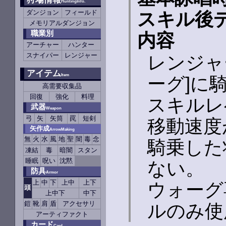
HuntingInfo.
ダンジョン
フィールド
スキル後
メモリアルダンジョン
職業別
内容
アーチャー
ハンター
スナイパー
レンジャー
レンジャ
アイテム
Item
ーグ]に
高需要収集品
回復
強化
料理
スキルレ
武器
Weapon
弓
矢
矢筒
罠
短剣
移動速度
矢作成
ArrowMaking
無
火
水
風
地
聖
闇
毒
念
騎乗した
凍結
毒
暗闇
スタン
睡眠
呪い
沈黙
ない。
防具
Armor
上
中
下
上中
上下
ウォーグ
頭
上中下
中下
鎧
靴
肩
盾
アクセサリ
ルのみ使
アーティファクト
カード
Card