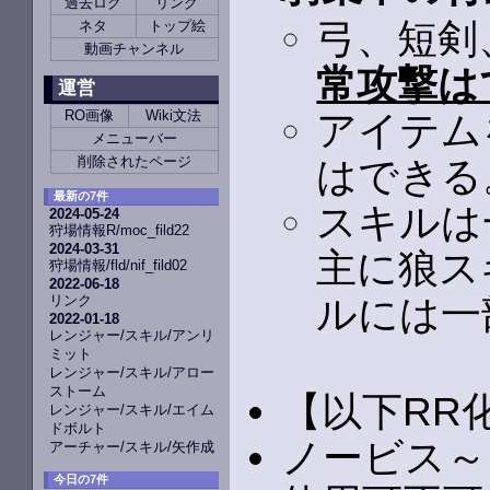
過去ログ
リンク
弓、短剣
ネタ
トップ絵
動画チャンネル
常攻撃は
運営
RO画像
Wiki文法
アイテム
メニューバー
削除されたページ
はできる
最新の7件
スキルは
2024-05-24
狩場情報R/moc_fild22
2024-03-31
主に狼ス
狩場情報/fld/nif_fild02
2022-06-18
リンク
ルには一
2022-01-18
レンジャー/スキル/アンリ
ミット
レンジャー/スキル/アロー
ストーム
【以下RR
レンジャー/スキル/エイム
ドボルト
ノービス～
アーチャー/スキル/矢作成
今日の7件