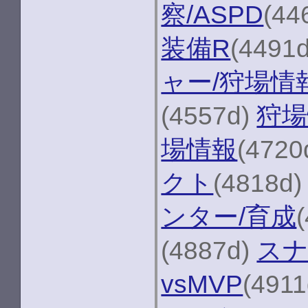
察/ASPD
(44
装備R
(4491
ャー/狩場情
(4557d)
狩場
場情報
(4720
クト
(4818d
ンター/育成
(4887d)
スナ
vsMVP
(491