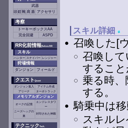
武器
頭
鎧
靴
肩
盾
アクセサリ
考察
スキル詳細
トーキーボックスAA
完全回避
ASPD
召喚した[
RR化前情報
Before RR
スキル
召喚して
ハンター
スナイパー
レンジャー
狩場情報
すること
ダンジョン
フィールド
乗る時、
クエスト
Quest
ダンジョン進入
アイテム作成
する。
アリーナ
ターボトラック
メモリアルダンジョン
騎乗中は移
エンドレスタワ
オークの記憶
ー
ニーズヘッグの
封印された神殿
スキルレ
巣
テクニック
Tech.