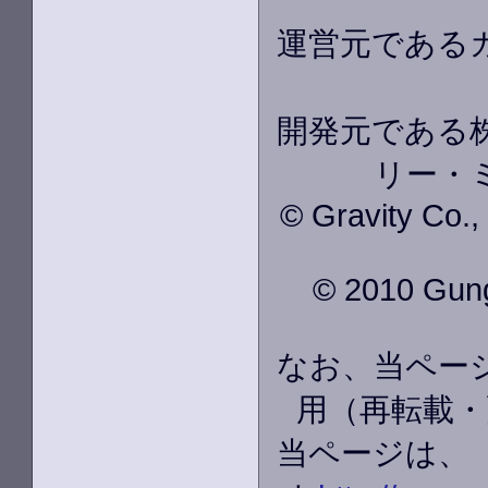
運営元である
開発元である株
リー・
© Gravity Co.
© 2010 GungH
なお、当ペー
用（再転載・
当ページは、