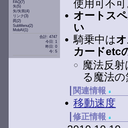
使用可不可
FAQ
(7)
矢
(5)
矢/矢筒
(4)
オートスペ
リンク
(3)
罠
(2)
い
SubMenu
(2)
MobAI
(1)
騎乗中は
オ
合計: 4747
今日: 1
昨日: 0
カードet
今: 5
魔法反射
る魔法の
関連情報
移動速度
修正情報