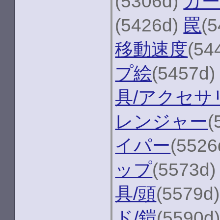
(5306d)
カー
(5426d)
罠
(
移動速度
(54
プ絵
(5457d
具/アクセサ
レンジャー
(
イパー
(5526
ップ
(5573d
具/頭
(5579d
ド/鎧
(5590d