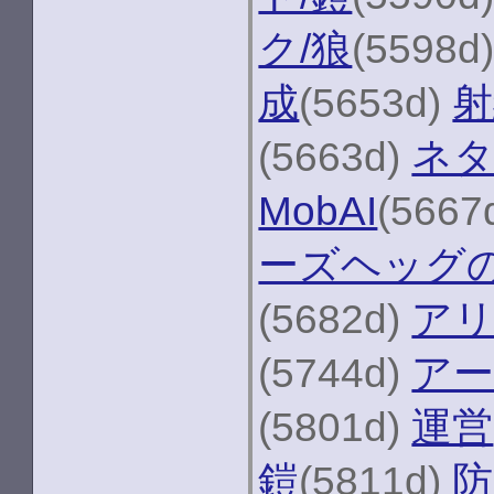
ク/狼
(5598d
成
(5653d)
射
(5663d)
ネ
MobAI
(5667
ーズヘッグ
(5682d)
ア
(5744d)
アー
(5801d)
運営
鎧
(5811d)
防