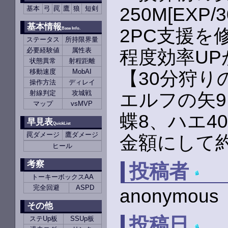
250M[EXP/
基本
弓
罠
鷹
狼
短剣
基本情報
2PC支援を
Base Info.
ステータス
所持限界量
必要経験値
属性表
程度効率U
状態異常
射程距離
移動速度
MobAI
【30分狩り
操作方法
ディレイ
射線判定
攻城戦
エルフの矢9
マップ
vsMVP
蝶8、ハエ4
早見表
QuickList
罠ダメージ
鷹ダメージ
金額にして約
ヒール
考察
投稿者
トーキーボックスAA
完全回避
ASPD
anonymous
その他
投稿日
ステUp板
SSUp板