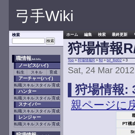
弓手Wiki
検索
ホーム
編集
検索
最終更新
狩場情報R/fld
職情報
Job Info.
Top
>
狩場情報R
>
fld
>
bif_fild02
> 3
ノービス(ハイ)
Sat, 24 Mar 2012
転生
スキル
育成
アーチャー(ハイ)
狩場情報: 
転職
スキル
スタイル
育成
ハンター
転職
スキル
スタイル
育成
親ページに
スナイパー
転職
スキル
スタイル
育成
レンジャー
PT構
転職
スキル
スタイル
育成
St
狩場情報