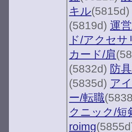
キル
(5815d
(5819d)
運営
ド/アクセサ
カード/肩
(5
(5832d)
防具
(5835d)
アイ
ー/転職
(583
クニック/短
roimg
(5855d