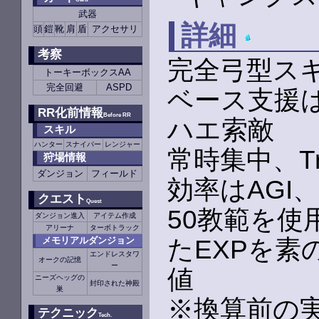
武器
詳細
頭
鎧
靴
肩
盾
アクセサリ
考察
完全弓型ス
トーキーボックスAA
完全回避
ASPD
ベース支援
RR化前情報
Before RR
ハエ索敵
スキル
ハンター
スナイパー
レンジャー
常時集中、T
狩場情報
ダンジョン
フィールド
効率はAGI、
クエスト
Quest
50教範を使
ダンジョン進入
アイテム作成
アリーナ
ターボトラック
たEXPを
メモリアルダンジョン
エンドレスタワ
オークの記憶
ー
値
ニーズヘッグの
封印された神殿
巣
※換算前の実
テクニック
Tech.