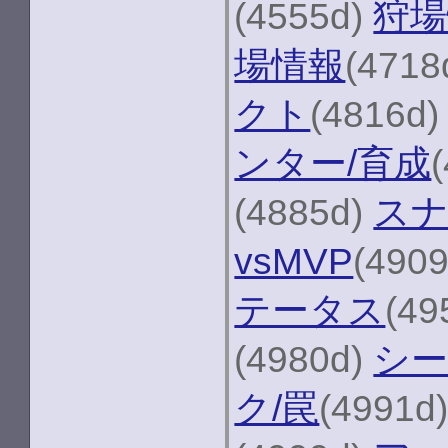
(4555d)
狩場
場情報
(4718
クト
(4816d
ンター/育成
(4885d)
スナ
vsMVP
(490
テータス
(49
(4980d)
シ
ク/罠
(4991d