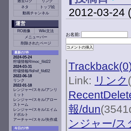
過去ログ
リンク
ネタ
トップ絵
2012-03-24 
動画チャンネル
運営
RO画像
Wiki文法
お名前:
メニューバー
削除されたページ
最新の7件
2024-05-24
狩場情報R/moc_fild22
Trackback(0
2024-03-31
狩場情報/fld/nif_fild02
2022-06-18
Link:
リンク
リンク
2022-01-18
レンジャー/スキル/アンリ
RecentDelet
ミット
レンジャー/スキル/アロー
ストーム
報/dun
(3541
レンジャー/スキル/エイム
ドボルト
アーチャー/スキル/矢作成
ンジャー/ス
今日の7件