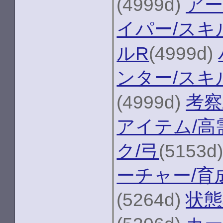
(4999d)
アー
イパー/スキ
ルR
(4999d)
ンター/スキ
(4999d)
考察
アイテム/高
ク/弓
(5153d
ーチャー/育
(5264d)
状態