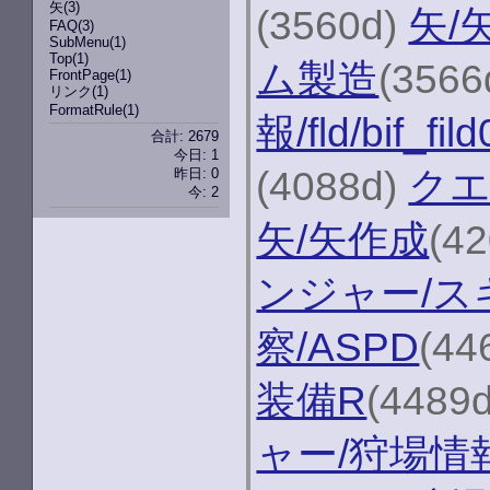
矢
(3)
(3560d)
矢/
FAQ
(3)
SubMenu
(1)
Top
(1)
ム製造
(3566
FrontPage
(1)
リンク
(1)
FormatRule
(1)
報/fld/bif_fil
合計: 2679
今日: 1
(4088d)
クエ
昨日: 0
今: 2
矢/矢作成
(4
ンジャー/ス
察/ASPD
(44
装備R
(4489
ャー/狩場情