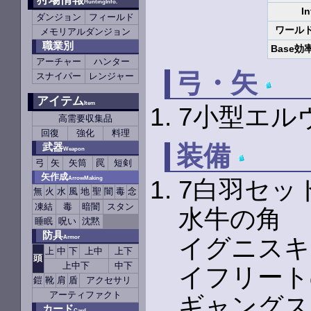
HuntingInfo.
In
ダンジョン
フィールド
ワール
メモリアルダンジョン
職業別
Base効
アーチャー
ハンター
弓・矢
スナイパー
レンジャー
アイテム
Item
7小型エル
高需要収集品
回復
強化
料理
装備
武器
Weapon
弓
矢
矢筒
罠
短剣
矢作成
ArrowMaking
7白羽セッ
無
火
水
風
地
聖
闇
毒
念
凍結
毒
暗闇
スタン
水牛の角
睡眠
呪い
沈黙
防具
イグニスキ
Armor
上
中
下
上中
上下
頭
上中下
中下
イフリート
鎧
靴
肩
盾
アクセサリ
アーティファクト
ギャングス
カード
Card