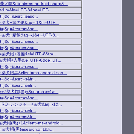
7柴犬帽&client=ms-android-sharp&...
ja&lr=&ie=UTF-8&oe=UTF-...
ct=j&q=&esrc=s&so...
ch?p=柴犬+頭の形&aq=-1&ei=UTF...
ct=j&q=&esrc=s&so...
ch?p=柴犬+精錬&aq=-1&ei=UTF-8...
ct=j&q=&esrc=s&so...
ct=j&q=&esrc=s&so...
ch?p=柴犬帽+装備&ei=UTF-8&fr=...
h?q=柴犬帽+入手&ie=UTF-8&oe=UT...
ct=j&q=&esrc=s&so...
=ro柴犬帽黒&client=ms-android-son...
t=j&q=&esrc=s&fr...
t=j&q=&esrc=s&fr...
h?p=+7柴犬帽(黒)+&search.x=1&...
ct=j&q=&esrc=s&so...
arch?p=RO+レンジャー+柴犬&aq=-1&...
t=j&q=&esrc=s&fr...
t=j&q=&esrc=s&fr...
q=柴犬帽(黒)+1&client=ms-android...
?p=柴犬帽(黒)&search.x=1&fr...