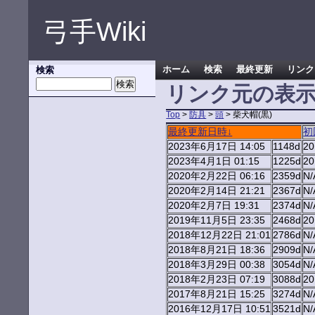
弓手Wiki
検索
ホーム
検索
最終更新
リンク
リンク元の表
Top
>
防具
>
頭
> 柴犬帽(黒)
最終更新日時↓
初
2023年6月17日 14:05
1148d
2
2023年4月1日 01:15
1225d
2
2020年2月22日 06:16
2359d
N/
2020年2月14日 21:21
2367d
N/
2020年2月7日 19:31
2374d
N/
2019年11月5日 23:35
2468d
2
2018年12月22日 21:01
2786d
N/
2018年8月21日 18:36
2909d
N/
2018年3月29日 00:38
3054d
N/
2018年2月23日 07:19
3088d
2
2017年8月21日 15:25
3274d
N/
2016年12月17日 10:51
3521d
N/