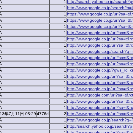
A
1
http://search.yahoo.co.jp/sea
A
1
http://www.google.co.jp/sea
A
1
https://www.google.co.jp/url?sa=t&
A
1
https://www.google.co.jp/url?sa=t&
A
1
https://www.google.co.jp/url?sa=t&
A
1
http://www.google.co.jp/url?sa=t&rc
A
1
http://www.google.co.jp/url?sa=t&r
A
1
http://www.google.co.jp/url?sa=t&rc
A
1
http://www.google.co.jp/searc
A
1
http://www.google.co.jp/url?sa=t&r
A
1
http://www.google.co.jp/url?sa=t&rc
A
1
http://www.google.co.jp/?gws_r
A
1
http://www.google.co.jp/url?sa=t&r
A
1
http://www.google.co.jp/url?sa=t&r
A
1
http://www.google.co.jp/url?sa=t&r
A
1
http://www.google.com/url?sa
A
1
http://www.google.co.jp/url?sa=
A
1
http://www.google.co.jp/url?sa=t&rc
013年7月11日 05:29
4776d
2
http://www.google.co.jp/url?s
A
1
http://www.google.co.jp/searc
A
1
http://search.yahoo.co.jp/searc
A
1
http://www.google.co.jp/url?sa=t