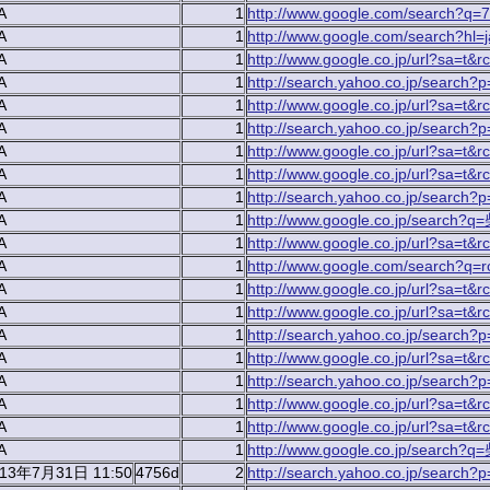
A
1
http://www.google.com/search?q=
A
1
http://www.google.com/search?hl=
A
1
http://www.google.co.jp/url?sa=t&r
A
1
http://search.yahoo.co.jp/sear
A
1
http://www.google.co.jp/url?sa=t&r
A
1
http://search.yahoo.co.jp/sear
A
1
http://www.google.co.jp/url?sa=t&r
A
1
http://www.google.co.jp/url?sa=t&r
A
1
http://search.yahoo.co.jp/sear
A
1
http://www.google.co.jp/searc
A
1
http://www.google.co.jp/url?sa=t&r
A
1
http://www.google.com/search?q
A
1
http://www.google.co.jp/url?sa=t&rc
A
1
http://www.google.co.jp/url?sa=t&rc
A
1
http://search.yahoo.co.jp/searc
A
1
http://www.google.co.jp/url?sa=t&r
A
1
http://search.yahoo.co.jp/se
A
1
http://www.google.co.jp/url?sa=t&rc
A
1
http://www.google.co.jp/url?sa=t&rc
A
1
http://www.google.co.jp/search?
013年7月31日 11:50
4756d
2
http://search.yahoo.co.jp/search