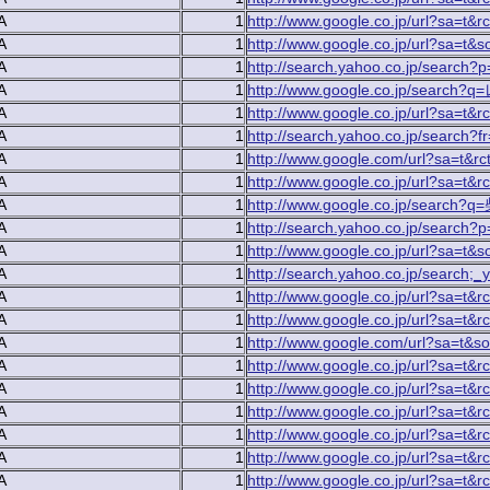
A
1
http://www.google.co.jp/url?sa=t&r
A
1
http://www.google.co.jp/url?sa=t
A
1
http://search.yahoo.co.jp/se
A
1
http://www.google.co.jp/searc
A
1
http://www.google.co.jp/url?sa=t&r
A
1
http://search.yahoo.co.jp/sear
A
1
http://www.google.com/url?sa=t&rc
A
1
http://www.google.co.jp/url?sa=t&r
A
1
http://www.google.co.jp/searc
A
1
http://search.yahoo.co.jp/s
A
1
http://www.google.co.jp/url?sa=t
A
1
http://search.yahoo.co.jp/searc
A
1
http://www.google.co.jp/url?sa=t&r
A
1
http://www.google.co.jp/url?sa=t&r
A
1
http://www.google.com/url?sa=t&
A
1
http://www.google.co.jp/url?sa=t&r
A
1
http://www.google.co.jp/url?sa=t&r
A
1
http://www.google.co.jp/url?sa=t&r
A
1
http://www.google.co.jp/url?sa=t&r
A
1
http://www.google.co.jp/url?sa=t&r
A
1
http://www.google.co.jp/url?sa=t&r