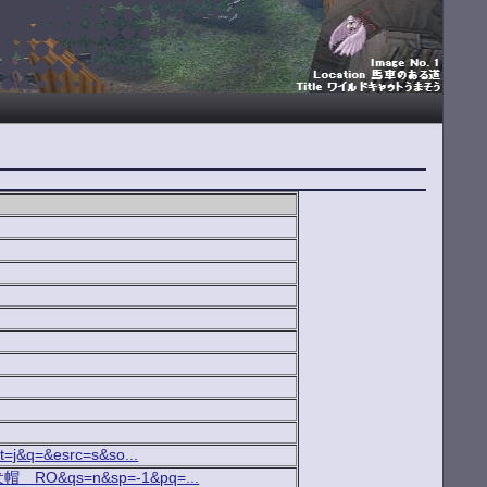
ct=j&q=&esrc=s&so...
柴犬帽 RO&qs=n&sp=-1&pq=...