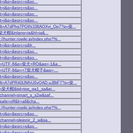
ct=j&q=&esrc=s&so...
ct=j&q=&esrc=s&so...
ct=j&q=&esrc=s&so...
ct=j&q=&esrc=s&so...
;_ylt=A7dPhg7POIlVJ38AQXyj_Op7?p=柴...
=柴犬帽&inlang=ja&hl=ja&...
://hunter.rowiki.jp/index.php?%...
t=j&q=&esrc=s&fr...
ct=j&q=&esrc=s&so...
ct=j&q=&esrc=s&so...
h?ei=UTF-8&p=柴犬+RO&aq=-1&a...
ch?ei=UTF-8&p=+7柴犬帽子&aq=-...
ct=j&q=&esrc=s&so...
h;_ylt=A7dPR40lJMhU0xQAD.uJBtF7?p=柴...
?p=柴犬帽&tid=top_ga1_sa&ei...
a&channel=smart_s_s2w&saf...
safe=off&lr=all&cha...
://hunter.rowiki.jp/index.php?%...
ct=j&q=&esrc=s&so...
a&channel=sleipnir_2_w&sa...
ct=j&q=&esrc=s&so...
ct=j&q=&esrc=s&so...