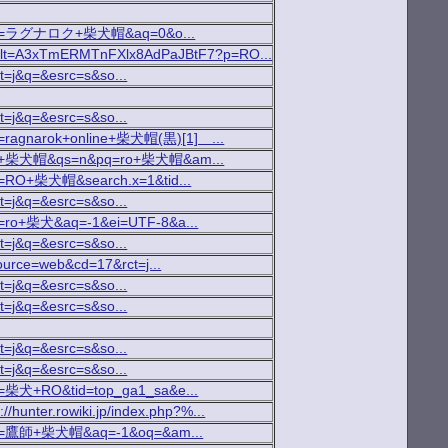
arch?p=ラグナロク+柴犬帽&aq=0&o...
h;_ylt=A3xTmERMTnFXlx8AdPaJBtF7?p=RO...
ct=j&q=&esrc=s&so...
ct=j&q=&esrc=s&so...
h?p=ragnarok+online+柴犬帽(黒)[1] ...
q=RO+柴犬帽&qs=n&pq=ro+柴犬帽&am...
h?p=RO+柴犬帽&search.x=1&tid...
ct=j&q=&esrc=s&so...
h?p=ro+柴犬&aq=-1&ei=UTF-8&a...
ct=j&q=&esrc=s&so...
source=web&cd=17&rct=j...
ct=j&q=&esrc=s&so...
ct=j&q=&esrc=s&so...
ct=j&q=&esrc=s&so...
ct=j&q=&esrc=s&so...
h?p=柴犬+RO&tid=top_ga1_sa&e...
://hunter.rowiki.jp/index.php?%...
rch?p=鷹師+柴犬帽&aq=-1&oq=&am...