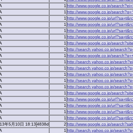
A
1
http://www.google.co.jp/search
A
1
http://www.google.co.jp/searc
A
1
http://www.google.co.jp/url?sa=t&r
A
1
http://www.google.co.jp/url?sa=t&r
A
1
http://www.google.co.jp/url?sa=
A
1
http://www.google.co.jp/url?sa=t&r
A
1
http://www.google.co.jp/search?s
A
1
http://search.yahoo.co.jp/search
A
1
http://www.google.co.jp/search?q
A
1
http://search.yahoo.co.jp/se
A
1
http://search.yahoo.co.jp/search
A
1
http://search.yahoo.co.jp/sear
A
1
http://search.yahoo.co.jp/sear
A
1
http://search.yahoo.co.jp/se
A
1
http://www.google.co.jp/search?si
A
1
http://www.google.co.jp/url?sa=t&r
A
1
http://www.google.co.jp/url?sa=t&rc
A
1
http://www.google.co.jp/url?sa=t
A
1
http://www.google.co.jp/url?sa
013年5月10日 18:13
4838d
2
http://www.google.co.jp/search?sa
A
1
http://search.yahoo.co.jp/sear