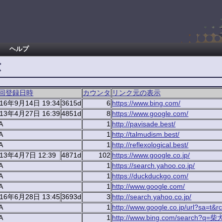
ヘルプ
示
回登録日時
カウンタ
リンク元の表示
016年9月14日 19:34
3615d
6
https://www.bing.com/
013年4月27日 16:39
4851d
8
https://www.google.com/
A
1
http://pavisade.best/
A
1
http://talmudism.best/
A
1
http://reflexological.best/
013年4月7日 12:39
4871d
102
https://www.google.co.jp/
A
1
https://search.yahoo.co.jp/
A
1
https://duckduckgo.com/
A
1
http://www.google.com/
016年6月28日 13:45
3693d
3
http://search.yahoo.co.jp/
A
1
http://www.google.co.jp/url?sa=t&r
A
1
http://www.bing.com/search?q=