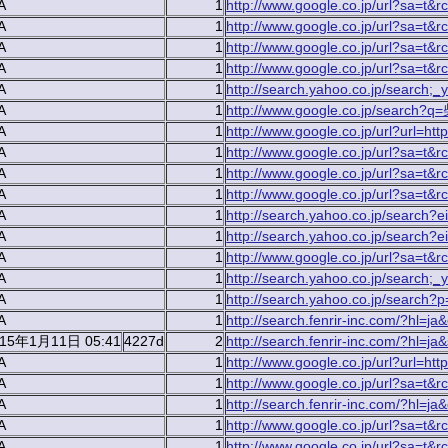
A
1
http://www.google.co.jp/url?sa=t&r
A
1
http://www.google.co.jp/url?sa=t&r
A
1
http://www.google.co.jp/url?sa=t&r
A
1
http://www.google.co.jp/url?sa=t&r
A
1
http://search.yahoo.co.jp/search
A
1
http://www.google.co.jp/search?q
A
1
http://www.google.co.jp/url?url=http
A
1
http://www.google.co.jp/url?sa=t&rc
A
1
http://www.google.co.jp/url?sa=t&r
A
1
http://www.google.co.jp/url?sa=t&r
A
1
http://search.yahoo.co.jp/searc
A
1
http://search.yahoo.co.jp/sear
A
1
http://www.google.co.jp/url?sa=t&r
A
1
http://search.yahoo.co.jp/searc
A
1
http://search.yahoo.co.jp/search
A
1
http://search.fenrir-inc.com/?hl=j
015年1月11日 05:41
4227d
2
http://search.fenrir-inc.com/?hl=ja&
A
1
http://www.google.co.jp/url?url=http
A
1
http://www.google.co.jp/url?sa=t&r
A
1
http://search.fenrir-inc.com/?hl=j
A
1
http://www.google.co.jp/url?sa=t&r
A
1
http://www.google.co.jp/url?sa=t&r