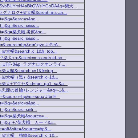
?ei=SybBUYrxH4aBkQWslYGoDA&q=柴犬...
h?q=ラグナロク+柴犬帽&client=ms-an...
ct=j&q=&esrc=s&so...
ct=j&q=&esrc=s&so...
t&rct=j&q=柴犬帽 考察&so...
ct=j&q=&esrc=s&so...
ite=&source=hp&ei=1gyoUcPeA...
?p=柴犬帽&search.x=1&fr=top...
=+7柴犬+ro&client=ms-android-so...
arch?ei=UTF-8&p=ラグナロクオンライ...
?p=柴犬帽&search.x=1&fr=top...
ch?p=柴犬帽（黒）&search.x=1&...
ch?p=柴犬+アクセ&tid=top_ga1_sa&a...
arch?p=忠節の首輪+レンジャー&aq=-1&...
te=&source=hp&ei=suqaUfbsE...
ct=j&q=&esrc=s&so...
t=j&q=&esrc=s&fr...
&rct=j&q=柴犬帽&source=...
=t&rct=j&q=+7柴犬帽 カード&a...
fe=off&site=&source=hp&...
ch?p=柴犬帽 精錬&search.x=1&...