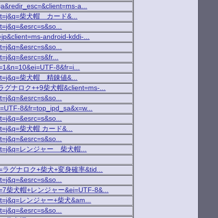
ja&redir_esc=&client=ms-a...
=t&rct=j&q=柴犬帽 カード&...
ct=j&q=&esrc=s&so...
jp&client=ms-android-kddi-...
ct=j&q=&esrc=s&so...
t=j&q=&esrc=s&fr...
b=1&n=10&ei=UTF-8&fr=i...
=t&rct=j&q=柴犬帽 精錬値&...
h?q=ラグナロク++9柴犬帽&client=ms-...
ct=j&q=&esrc=s&so...
ei=UTF-8&fr=top_ipd_sa&x=w...
ct=j&q=&esrc=s&so...
t&rct=j&q=柴犬帽 カード&...
ct=j&q=&esrc=s&so...
a=t&rct=j&q=レンジャー 柴犬帽...
arch?p=ラグナロク+柴犬+変身確率&tid...
ct=j&q=&esrc=s&so...
arch?p=7柴犬帽+レンジャー&ei=UTF-8&...
a=t&rct=j&q=レンジャー+柴犬&am...
ct=j&q=&esrc=s&so...