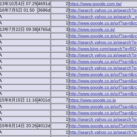
013年10月4日 07:29
4691d
2
https://www.google.com.tw/
016年7月5日 01:50
3686d
2
http://search.yahoo.co.jp/se
A
1
http://search.yahoo.co.jp/searc
A
1
http://www.google.co.jp/url?sa=t&r
013年7月22日 09:38
4765d
3
http://www.google.co.jp/
A
1
http://www.google.co.jp/url?sa=t&r
A
1
http://search.yahoo.co.jp/searc
A
1
http://www.bing.com/search?
A
1
http://search.yahoo.co.jp/searc
A
1
http://www.google.co.jp/url?sa=t&r
A
1
http://search.yahoo.co.jp/searc
A
1
http://www.google.co.jp/url?sa=t&r
A
1
http://www.google.co.jp/url?sa=t&
A
1
http://www.google.co.jp/url?sa=t&r
A
1
http://www.google.co.jp/url?sa=t&r
015年8月15日 11:16
4011d
7
https://www.google.co.jp
A
1
http://www.google.co.jp/url?sa=t&r
A
1
http://www.google.co.jp/url?sa=t&r
A
1
http://search.yahoo.co.jp/searc
015年8月14日 20:26
4012d
2
http://www.google.co.jp/url?url=http
A
1
http://search.yahoo.co.jp/sea