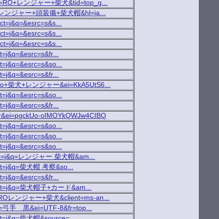
rch?p=RO+レンジャー+柴犬&tid=top_g...
rch?q=レンジャー+頭装備+柴犬帽&hl=ja...
rct=j&q=&esrc=s&s...
rct=j&q=&esrc=s&s...
rct=j&q=&esrc=s&s...
t=j&q=&esrc=s&fr...
ct=j&q=&esrc=s&so...
t=j&q=&esrc=s&fr...
h?q=ro+柴犬+レンジャー&ei=KkA5UtS6...
ct=j&q=&esrc=s&so...
t=j&q=&esrc=s&fr...
d=cr&ei=pgckUo-oIMOYkQWJw4CIBQ
ct=j&q=&esrc=s&so...
ct=j&q=&esrc=s&so...
ct=j&q=&esrc=s&so...
=t&rct=j&q=レンジャー 柴犬帽&am...
t&rct=j&q=柴犬帽 考察&so...
t=j&q=&esrc=s&fr...
a=t&rct=j&q=柴犬帽子+カード&am...
h?q=ROレンジャー+柴犬&client=ms-an...
h?p=弓手 黒&ei=UTF-8&fr=top...
&rct=j&q=柴犬帽&source=...