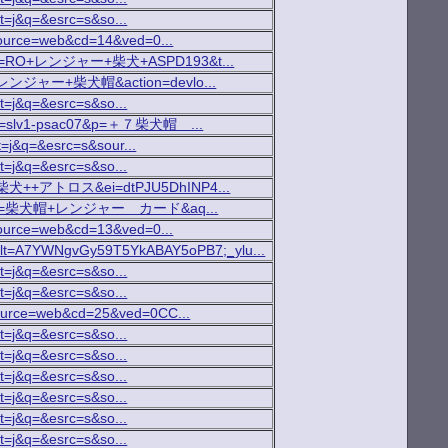
ct=j&q=&esrc=s&so...
&source=web&cd=14&ved=0...
arch?p=RO+レンジャー+柴犬+ASPD193&t...
h?q=レンジャー+柴犬帽&action=devlo...
ct=j&q=&esrc=s&so...
ch?fr=slv1-psac07&p=＋７柴犬帽 ...
t=j&q=&esrc=s&sour...
ct=j&q=&esrc=s&so...
h?q=柴犬++アトロス&ei=dtPJU5DhINP4...
earch?p=柴犬帽+レンジャー カード&aq...
&source=web&cd=13&ved=0...
h;_ylt=A7YWNgvGy59T5YkABAY5oPB7;_ylu...
ct=j&q=&esrc=s&so...
ct=j&q=&esrc=s&so...
source=web&cd=25&ved=0CC...
ct=j&q=&esrc=s&so...
ct=j&q=&esrc=s&so...
ct=j&q=&esrc=s&so...
ct=j&q=&esrc=s&so...
ct=j&q=&esrc=s&so...
ct=j&q=&esrc=s&so...