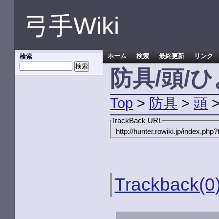
弓手Wiki
検索
ホーム
検索
最終更新
リンク
防具/頭/
Top
>
防具
>
頭
TrackBack URL
http://hunter.rowiki.jp/index.
Trackback(0