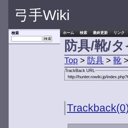
弓手Wiki
検索
ホーム
検索
最終更新
リンク
防具/靴/
Top
>
防具
>
靴
TrackBack URL
http://hunter.rowiki.jp/index.
Trackback(0