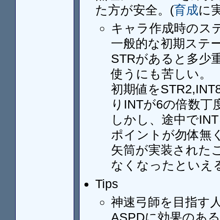
た方が安全。(
育成
に
キャラ作成時のス
一般的な初期ステータ
STRがあると多少
使うにも苦しい。
初期値をSTR2,I
りINTが6の倍数丁
しかし、途中でIN
ポイントが勿体無
矢筒が実装された
なくなったといえ
Tips
神速弓師を目指す
ASPDに効果のあ