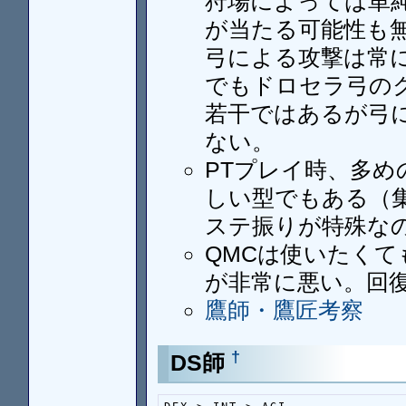
狩場によっては単
が当たる可能性も
弓による攻撃は常
でもドロセラ弓の
若干ではあるが弓
ない。
PTプレイ時、多め
しい型でもある（
ステ振りが特殊な
QMCは使いたくて
が非常に悪い。回
鷹師・鷹匠考察
†
DS師