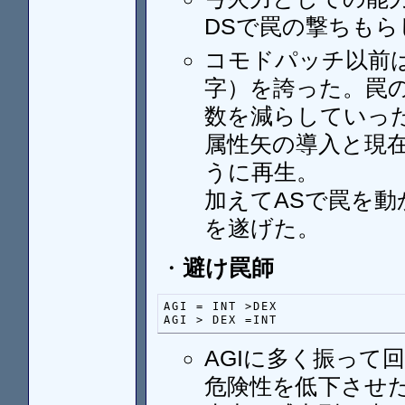
DSで罠の撃ちも
コモドパッチ以前
字）を誇った。罠
数を減らしていっ
属性矢の導入と現在
うに再生。
加えてASで罠を
を遂げた。
・
避け罠師
AGI = INT >DEX

AGI > DEX =INT 
AGIに多く振って
危険性を低下させ