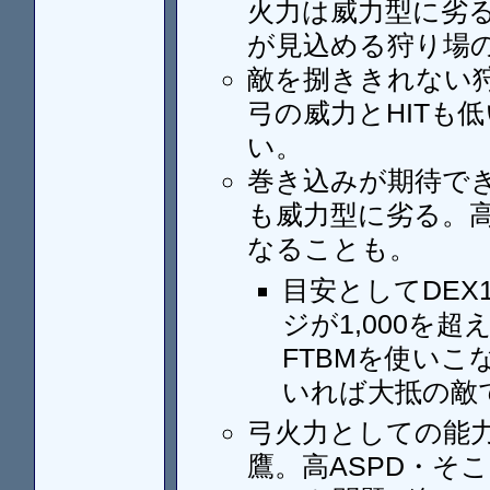
火力は威力型に劣
が見込める狩り場
敵を捌ききれない
弓の威力とHITも
い。
巻き込みが期待で
も威力型に劣る。高
なることも。
目安としてDEX
ジが1,000を超
FTBMを使いこな
いれば大抵の敵
弓火力としての能
鷹。高ASPD・そ