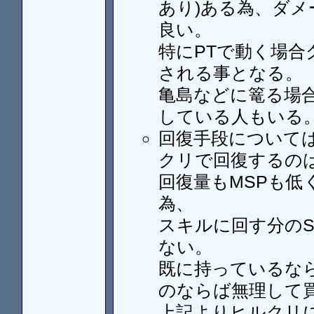
あり)ある為、ダ
良い。
特にPTで動く場合
される事となる。
亀島などに篭る場合
している人もいる
回復手段については
クリで回復するの
回復量もMSPも低
為、
スキルに回す分の
ない。
既に持っているな
のならば無理して
上記よりヒルクリ