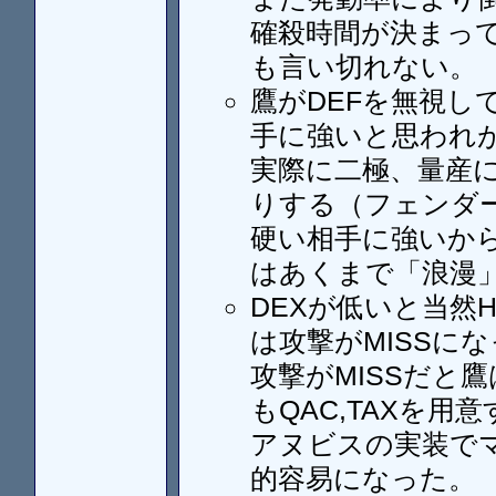
確殺時間が決まっ
も言い切れない。
鷹がDEFを無視し
手に強いと思われ
実際に二極、量産
りする（フェンダー
硬い相手に強いか
はあくまで「浪漫
DEXが低いと当然
は攻撃がMISSに
攻撃がMISSだと
もQAC,TAXを用
アヌビスの実装で
的容易になった。