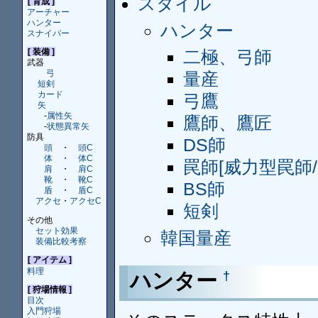
スタイル
[ 育成 ]
アーチャー
ハンター
ハンター
スナイパー
二極、弓師
[ 装備 ]
武器
弓
量産
短剣
カード
弓鷹
矢
-
属性矢
鷹師、鷹匠
-
状態異常矢
防具
DS師
頭
・
頭C
体
・
体C
罠師[威力型罠師/
肩
・
肩C
靴
・
靴C
BS師
盾
・
盾C
アクセ
・
アクセC
短剣
その他
セット効果
韓国量産
装備比較考察
[ アイテム ]
料理
ハンター
†
[ 狩場情報 ]
目次
入門狩場