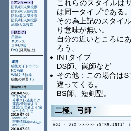
これらのスタイルは
[ アンケート ]
防具/頭/人気投票
は同一タイプである
防具/体/人気投票
防具/肩/人気投票
その為上記のスタイ
防具/靴/人気投票
武器/人気投票
り意味が無い。
[ おまけ ]
用語集
自分の近いところに
ネタレス
ステUP板
ろう。
FAQ
(発展途上)
INTタイプ
運営
DS師、罠師など
編集ガイドライン
RO画像
その他：この場合はS
Wiki文法抜粋
編集の練習
1
,
2
違ってくる。
最新の10件
BS師、短剣型。
2010-07-06
弓手Wiki
弓手スレ過去ログ
運営/管理者より
運営/管理者より/過
†
二極、弓師
去のお知らせ
2010-07-05
MenuBar
狩場情報/dun/ra_s
AGI - DEX >>>>>>（STR9,INT1）
an03/25
2010-07-03