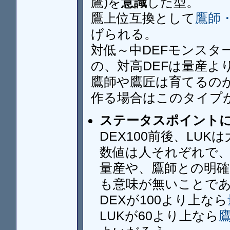
鷹)を
意識
した型。
鷹上位互換として
鷹師
げられる。
対低～中DEFモンスタ
の、対高DEFは量産よ
鷹師や鷹匠は育てるの
作る場合はこのタイプ
ステータスポイント
DEX100前後、LU
数値は人それぞれで、DE
量産や、鷹師との明
も意味が無いことで
DEXが100より上なら
LUKが60より上なら