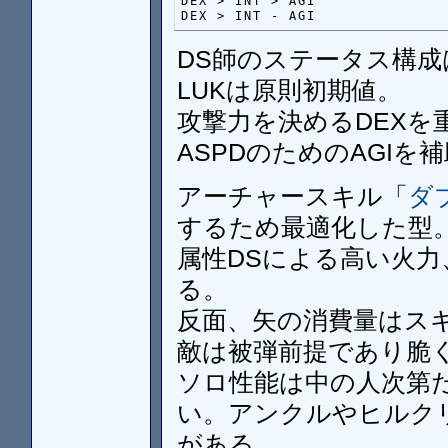
DEX > INT > AGI

DEX > INT - AGI
DS師のステータス構成はD
LUKは原則初期値。
攻撃力を決めるDEXを
ASPDのためのAGI
アーチャースキル「
ダ
するため最適化した型
属性DSによる高い火
る。
反面、矢の消費量はス
敵は被弾前提であり脆
ソロ性能は中の人次第だ
い。アンクルやヒルク
がある。