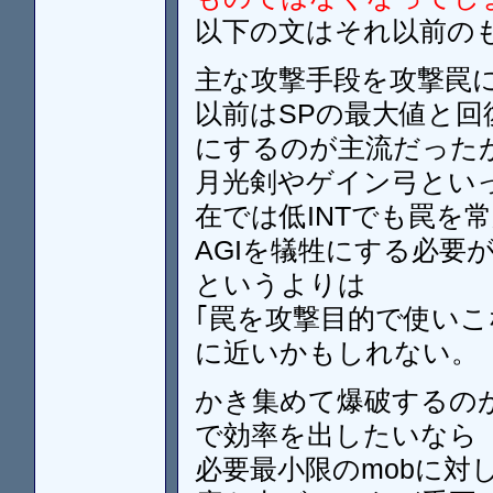
以下の文はそれ以前の
主な攻撃手段を攻撃罠
以前はSPの最大値と回
にするのが主流だった
月光剣やゲイン弓とい
在では低INTでも罠を
AGIを犠牲にする必要
というよりは
｢罠を攻撃目的で使い
に近いかもしれない。
かき集めて爆破するの
で効率を出したいなら
必要最小限のmobに対