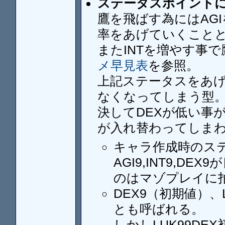
ステータスポイント
鷹を飛ばす為にはAGI
率をあげていくこと
またINTを増やす事
メ早見表
を参照。
上記ステータスをあげ
なくなってしまう型
決してDEXが低い事
が入れ替わってしま
キャラ作成時のス
AGI9,INT9,D
のはマゾプレイに
DEX9（初期値）
とも呼ばれる。
しかしLUK99D