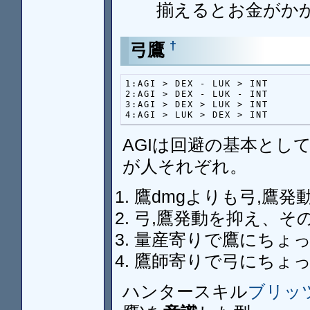
揃えるとお金がか
†
弓鷹
1:AGI > DEX - LUK > INT

2:AGI > DEX - LUK - INT

3:AGI > DEX > LUK > INT

4:AGI > LUK > DEX > INT
AGIは回避の基本として
が人それぞれ。
鷹dmgよりも弓,鷹
弓,鷹発動を抑え、そ
量産寄りで鷹にちょ
鷹師寄りで弓にちょ
ハンタースキル
ブリッツ