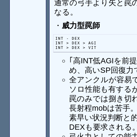
通常の弓手より矢と罠
なる。
・
威力型罠師
INT - DEX

INT > DEX > AGI

INT > DEX > VIT
｢高INT低AGIを
め、高いSP回復
全アンクルが容易
ソロ性能も有する
罠のみでは捌き切
長射程mobは苦手
素早い状況判断と的
DEXも要求される
弓火力としての能力