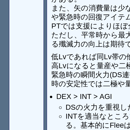
また、矢の消費量は少
や緊急時の回復アイテ
PTでは支援によりほぼ
ただし、平常時から最
る殲滅力の向上は期待
低Lvであれば同Lv帯
高Lvになると量産や二
緊急時の瞬間火力(DS
時の安定性では二極や
DEX > INT > AGI
DSの火力を重視し
INTを適当なとこ
る。基本的にFle