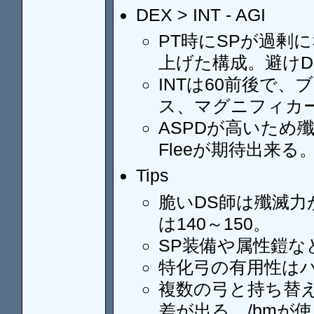
DEX > INT - AGI
PT時にSPが過剰に
上げた構成。避けD
INTは60前後で
ス、マグニフィカ
ASPDが高いため
Fleeが期待出来る
Tips
脆いDS師は殲滅力
は140～150。
SP装備や属性鎧な
特化弓の有用性は
複数の弓と持ち替
差が出る。/bmが