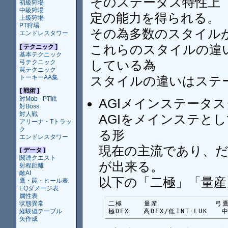
そのステータス特性上（
初級狩場
中級狩場
定の能力を得られる。
上級狩場
PT狩場
その為多数のスタイル
エンドレスタワー
これらのスタイルの違
[ テクニック ]
基本テクニック
している為
弓テクニック
罠テクニック
トーキーAA集
スタイルの違いはステ
[ 戦術 ]
対Mob - PT戦
AGIメインステータ
対Boss
対人戦
AGIをメインステとし
アリーナ・Tトラッ
ク
る形
エンドレスタワー
現在の主流であり、
[ データ ]
関連クエスト
が出来る。
射程距離
敵AI
以下の「二極」「量産
鷹・罠・ヒール表
EQダメージ表
属性表
二極　　　量産　　　　　　　　弓鷹
状態異常
極DEX　　高DEX/低INT･LUK　　中
経験値テーブル
矢作成