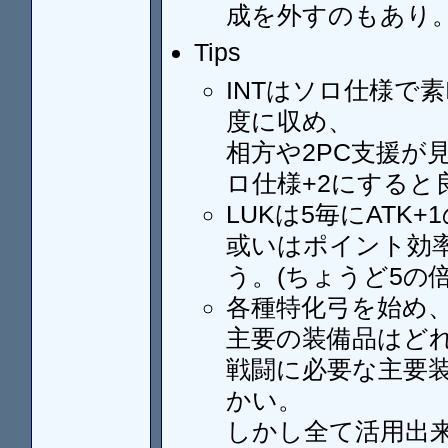
成を外すのもあり
Tips
INTはソロ仕様で素
度に収め、
相方や2PC支援が
ロ仕様+2にすると良い
LUKは5毎にATK
或いはポイント効率
う。(ちょうど5の
各種特化弓を始め
主要の装備品はど
戦闘に必要な主要
かい。
しかし全て活用出