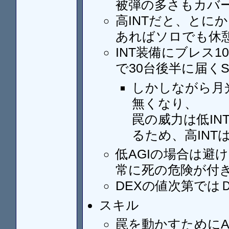
被弾の多さもカバ
高INTだと、とに
あればソロでも休
INT装備にブレス1
で30台後半に届く
しかしながら月
無くなり、
罠の威力は低IN
るため、高IN
低AGIの場合は避
常に死の危険が付
DEXの値次第では
スキル
罠を動かすためにA