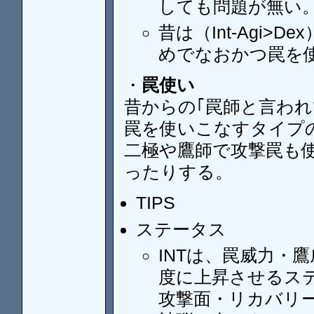
しても問題が無い
昔は（Int-Agi
めでなおかつ罠を
・
罠使い
昔からの｢罠師と言わ
罠を使いこなすタイプ
二極や鷹師で攻撃罠も使
ったりする。
TIPS
ステータス
INTは、罠威力・
度に上昇させるス
攻撃面・リカバリー