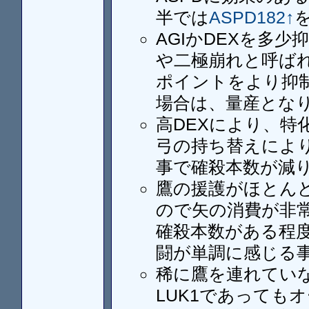
半では
ASPD182↑
AGIかDEXを多
や二極崩れと呼ば
ポイントをより抑制
場合は、量産とな
高DEXにより、
弓の持ち替えによ
事で確殺本数が減
鷹の援護がほとん
ので矢の消費が非
確殺本数がある程
闘が単調に感じる
稀に鷹を連れてい
LUK1であってもオ