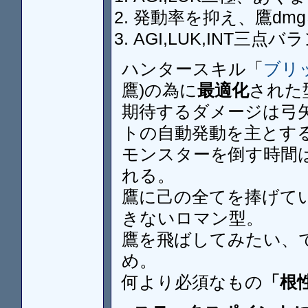
発動率を抑え、鷹dmg
AGI,LUK,INT三点
ハンタースキル「
ブリッ
鷹)の為に
最適化
された
期待するダメージは弓
トの自動発動を主とす
モンスターを倒す時間は
れる。
鷹に己の全てを捧げて
きないロマン型。
鷹を飛ばしてみたい、
め。
何より必須なもの
「根