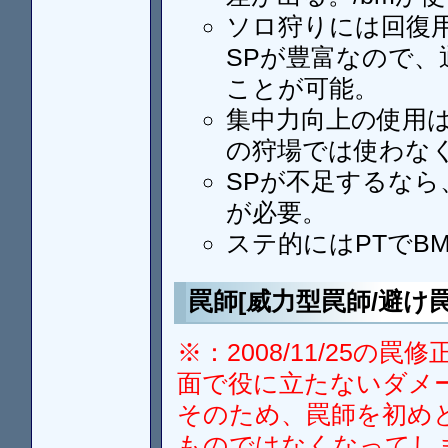
ソロ狩りには回復
SPが豊富なので、
ことが可能。
集中力向上の使用
の狩場では使わな
SPが不足するなら
が必要。
ステ的にはPTでB
罠師[威力型罠師/避け罠
※：2008/11/25
面で役に立たないダメ
そのため、罠師を初め
ものではなくなってし