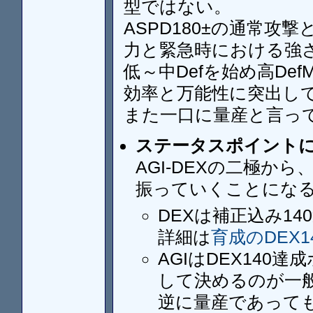
型ではない。
ASPD180±の通常
力と緊急時における強
低～中Defを始め高De
効率と万能性に突出し
また一口に量産と言っ
ステータスポイント
AGI-DEXの二極か
振っていくことにな
DEXは補正込み1
詳細は
育成のDEX1
AGIはDEX140
して決めるのが一
逆に量産であっても高