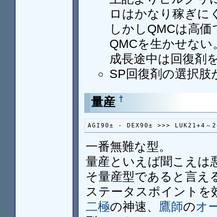
ロはかなり稼ぎに
しかしQMCは高
QMCを生かせない
成長途中は回復剤
SP回復剤の選択肢
†
量産
AGI90± - DEX90± >>> LUK21+4～
一番無難な型。
量産といえば聞こえは
そ量産型であると言え
ステータスポイントを
二極
の神速、
鷹師
の
オ