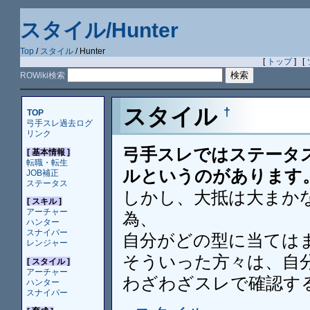
スタイル/Hunter
Top
/
スタイル
/ Hunter
[
トップ
] [
ROWiki検索
スタイル
†
TOP
弓手スレ過去ログ
リンク
弓手スレではステータ
[ 基本情報 ]
転職・転生
ルというのがあります
JOB補正
ステータス
しかし、大抵は大まか
[ スキル ]
アーチャー
為、
ハンター
スナイパー
自分がどの型に当ては
レンジャー
そういった方々は、自
[ スタイル ]
アーチャー
わざわざスレで確認す
ハンター
スナイパー