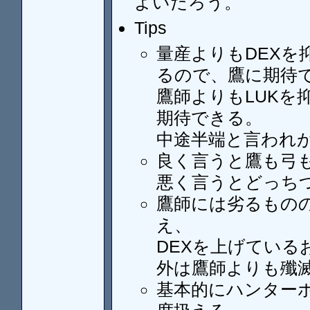
よいだろう。
Tips
量産よりもDEXを
るので、鷹に期待
鷹師よりもLUKを
期待できる。
中途半端と言われ
良く言うと鷹も弓
悪く言うとどっち
鷹師には劣るもの
え、
DEXを上げてい
外は鷹師よりも殲
基本的にハンター