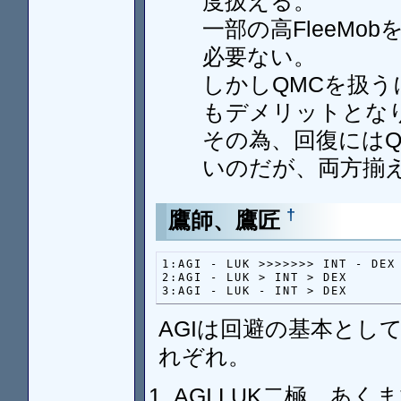
度扱える。
一部の高FleeMob
必要ない。
しかしQMCを扱う
もデメリットとな
その為、回復には
いのだが、両方揃
†
鷹師、鷹匠
1:AGI - LUK >>>>>>> INT - DE
2:AGI - LUK > INT > DEX

3:AGI - LUK - INT > DEX
AGIは回避の基本として
れぞれ。
AGI,LUK二極、あ