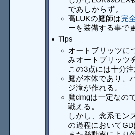
であしからず。
高LUKの鷹師は
完
ーを装備する事で
Tips
オートブリッツに
みオートブリッツ
この3点には十分注
鷹が本体であり、ハ
ジ滝が作れる。
鷹dmgは一定なの
戦える。
しかし、念系モン
の過程においてG
また発動率により