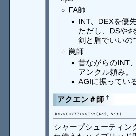
FA師
INT、DEXを
ただし、DSや♯
剣と盾でいいの
罠師
昔ながらのINT
アンクル頼み。
AGIに振って
†
アクエン＃師
Dex>Luk77↑>>Int(Agi、Vit)
シャープシューティン