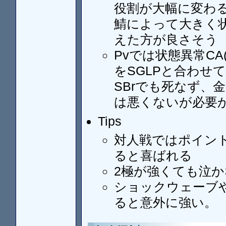
役割が大幅に変わ
鯖によって大きく
えた方が良さそう
Pvでは状態異常C
をSGLPと合わせ
SBrでも死なず、
は悪くないが必要
Tips
対人戦ではポイン
ると喜ばれる
2極が強くても泣か
ショックウェーブ
ると意外に強い。