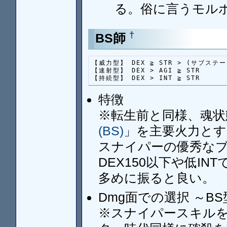
る。俗に言うモル
†
BS師
【威力型】 DEX ≧ STR > (サブステー
【速射型】 DEX > AGI ≧ STR

【持続型】 DEX > INT ≧ STR
特徴
※転生前と同様、魂状
(BS)
」を主要火力とす
スナイパーの優秀な
DEX150以下や低I
多めに振ると良い。
Dmg面での選択 ～
※スナイパースキルを