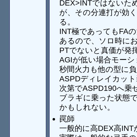
DEX>INTではない
が、その分連打が効く
る。
INT極であってもF
あるので、ソロ時にお
PTでないと真価が発
AGIが低い場合モー
秒間火力も他の型に
ASPDディレイカッ
次第でASPD190へ
ブラギに乗った状態での
かもしれない。
罠師
一般的に高DEX高I