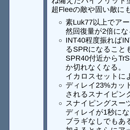
ね備えたハイブリッド
超Fleeの敵や固い敵
素Luk77以上で
然回復量が2倍にな
INT40程度振れば
るSPRになること
SPR40付近からT
か切れなくなる。
イカロスセットに
ディレイ23%カット
されるスナイピン
スナイピングスー
ディレイが1秒に
ブラギなしでもあ