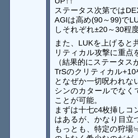
UP↑↑
ステータス次第ではDE
AGIは高め(90～99)
しそれぞれ±20～30程
また、LUKを上げる
リティカル攻撃に重点
（結果的にステータス
TrSのクリティカル+
となぜか一切呪われな
シンのカタールでなくて
ことが可能。
まずは十七c4枚挿し
はあるが、かなり目立
もっとも、特定の狩場