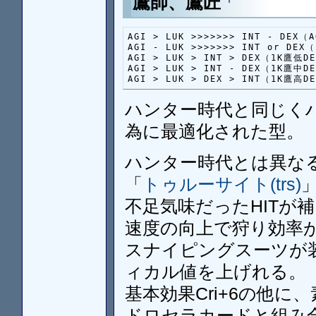
鷹師、鷹匠
AGI > LUK >>>>>>> INT - DE
AGI - LUK >>>>>>> INT or DEX
AGI > LUK > INT > DEX（1K鷹低D
AGI > LUK > INT - DEX（1K鷹中D
AGI > LUK > DEX > INT（1K鷹高
ハンター時代と同じく
為に最適化された型。
ハンター時代とは異な
「
トゥルーサイト(trs)
不足気味だったHITが補
速度の向上で狩り効率が
スナイピングスーツが
ィカル値を上げれる。
基本効果Cri+6の他に、
ドロセラカードと組み合