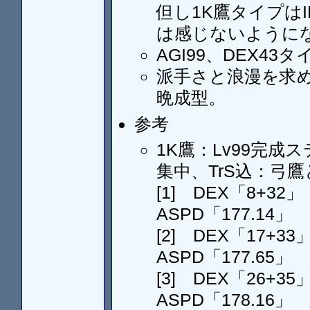
但し1K鷹タイプは
は感じないように
AGI99、DEX43
派手さと浪漫を求め
晩成型。
参考
1K鷹：Lv99完成ステ
集中、TrS込：弓
[1] DEX「8+32
ASPD「177.14」
[2] DEX「17+3
ASPD「177.65」
[3] DEX「26+3
ASPD「178.16」