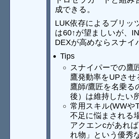
成できる。
LUK依存によるブリッ
は60↑が望ましいが、I
DEXが高めならスナイ
Tips
スナイパーでの鷹匠
鷹発動率をUPさせ
鷹師/鷹匠を名乗るの
後）は維持したい
常用スキル(WWや
不足に悩まされる
アクエンcがあれば
れ物」という優秀な