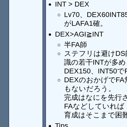
INT > DEX
Lv70、DEX60
がLAFA1確。
DEX>AGI≧INT
半FA師
ステフリは避けDS
識の若干INTが多め
DEX150、INT50
DEXのおかげでF
もないだろう。
完成はなにを先行
FAなどしていれば
育成はそこまで困
Tips