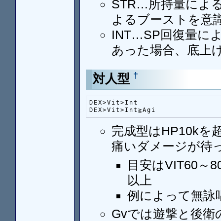
STR…所持量によ
よるブーストを意
INT…SP回復量
あった場合、底上
†
対人型
DEX>Vit>Int

DEX>Vit>Int≧Agi
完成型はHP10k
痛いダメージが待
目安はVIT60
以上
例によって無詠
Gvでは遊撃と後