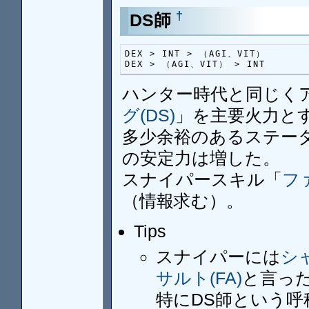
†
DS師
DEX > INT > （AGI、VIT）

DEX > （AGI、VIT） > INT
ハンター時代と同じく
グ(DS)
」を主要火力と
多少余裕のあるステータ
の安定力は増した。
スナイパースキル「
フ
（情報求む）。
Tips
スナイパーには
シ
サルト(FA)
と言っ
特にDS師という