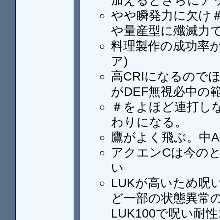
加えるとさらにア
やや瞬発力に欠け
や量産型に殲滅力
料理製作の成功率が高
ア)
高CRIになるので
がDEF無視必中の
＃をよほど連打しな
わりになる。
鷹がよく飛ぶ。中A
アクエンCは今の
い
LUKが高いため呪
ど一部の状態異常
LUK100で呪い