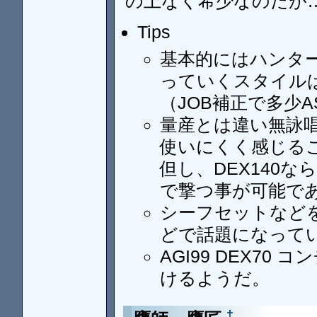
の上なく希少なのだが
Tips
基本的にはハンタ
っていくスタイル
（JOB補正で多少
量産とは違い無詠
使いにくく感じる
但し、DEX140な
で撃つ事が可能で
シーフセットなどを
どで話題になって
AGI99 DEX70
けるようだ。
†