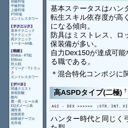
初級狩場
中級狩場
基本ステータスはハン
上級狩場
PT狩場
転生スキル依存度が高く
エンドレスタワー
になる傾向。
[ テクニック ]
基本テクニック
防具はミストレス、ロッ
弓テクニック
罠テクニック
保装備が多い。
トーキーAA集
自力Dex150が達成
[ 戦術 ]
対Mob - PT戦
る職である。
対Boss
対人戦
アリーナ・Tトラッ
＊混合特化コンポジに
ク
エンドレスタワー
[ データ ]
関連クエスト
†
高ASPDタイプ(二極)
射程距離
敵AI
鷹・罠・ヒール表
EQダメージ表
AGI - DEX >>>>>> （STR、INT、
属性表
状態異常
ハンター時代と同じく
経験値テーブル
矢作成
た型。