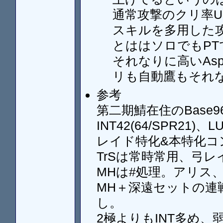
通常攻撃のクリ率
スキルを多用した
とははソロでもPT
それなりに高いAsp
リも自動鷹もそれ
参考
第二期鯖在住のBase96でD
INT42(64/SPR21)
レイド特化&本特化コンポ
TrSは常時常用、弓
MHは#処理。アリス、
MH＋深遠セットの連
し。
2極よりもINT多め、