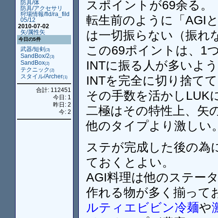
スポイントが69余る。
防具/体
防具/アクセサリ
狩場情報/fld/ra_fild
転生前のように「AGI
05/12
2010-07-02
は一切振らない（振れ
矢/属性矢
今日の5件
この69ポイントは、1
武器/短剣
(3)
SandBox/2
(3)
INTに振る人が多いよ
SandBox
(2)
テクニック
(2)
スタイル/Archer
INTを完全に切り捨て
(1)
合計: 112451
その手数を活かしLUK
今日: 1
昨日: 2
二極はその特性上、矢
今: 2
他のタイプより激しい
ステが完成した後の為に
ておくとよい。
AGI料理は他のステー
作れる物が多く揃って
ルティエビビン冷麺
や