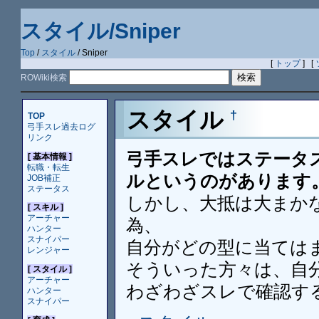
スタイル/Sniper
Top
/
スタイル
/ Sniper
[
トップ
] [
ROWiki検索
スタイル
†
TOP
弓手スレ過去ログ
リンク
弓手スレではステータ
[ 基本情報 ]
転職・転生
ルというのがあります
JOB補正
ステータス
しかし、大抵は大まか
[ スキル ]
アーチャー
為、
ハンター
スナイパー
自分がどの型に当ては
レンジャー
そういった方々は、自
[ スタイル ]
アーチャー
わざわざスレで確認す
ハンター
スナイパー