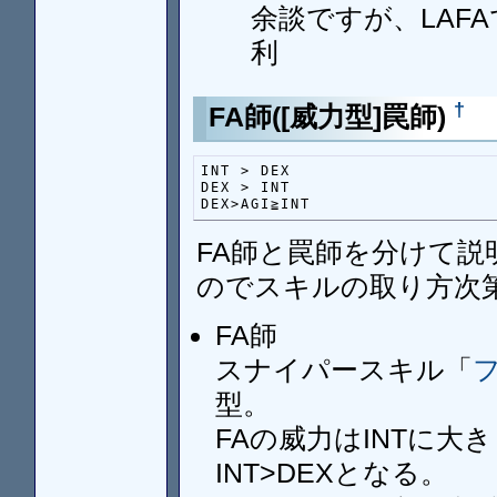
余談ですが、LAF
利
†
FA師([威力型]罠師)
INT > DEX

DEX > INT

DEX>AGI≧INT
FA師と罠師を分けて
のでスキルの取り方次
FA師
スナイパースキル「
型。
FAの威力はINTに大
INT>DEXとなる。