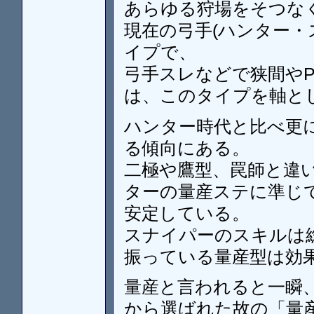
あらゆる狩場をそつな
現在の弓手(ハンター・
イプで、
弓手スレなどで狭間や
は、このタイプを軸と
ハンター時代と比べ更に
る傾向にある。
二極や鷹型、罠師と違
ターの量産ステに準じ
安定している。
スナイパーのスキルは総
振っている量産型は効
量産と言われると一瞬
から選ばれた故の「量