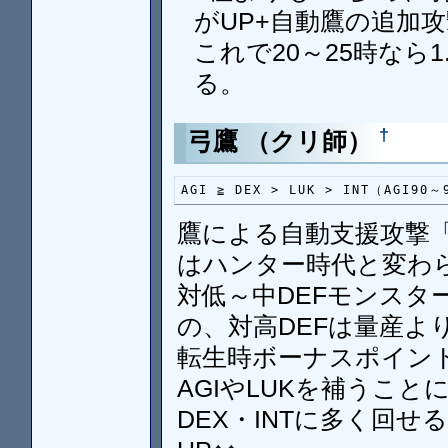
がUP+自動鷹の追加
これで20～25時なら
る。
†
弓鷹 （クリ師）
AGI ≧ DEX > LUK > INT（AGI9
鷹による自動支援攻撃
はハンター時代と変わ
対低～中DEFモンスタ
の、対高DEFは量産よ
転生時ボーナスポイントや
AGIやLUKを補うこと
DEX・INTに多く回