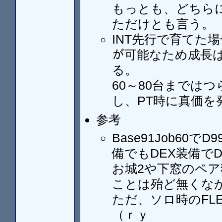
もっとも、どちらに
ただけとも言う。
INT先行で育てた場合
が可能なため成長
る。
60～80台までは
し、PT時に真価を
参考
Base91Job60
備でもDEX装備で
お城2や下窓のペア
ことは殆ど無くな
ただ、ソロ時のFL
（ｒｙ