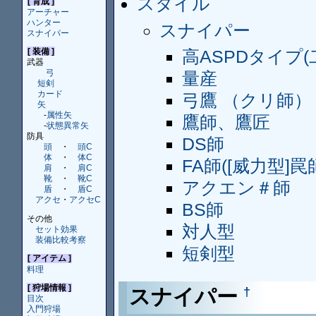
スタイル
[ 育成 ]
アーチャー
ハンター
スナイパー
スナイパー
高ASPDタイプ(
[ 装備 ]
武器
弓
量産
短剣
カード
弓鷹 （クリ師）
矢
-
属性矢
鷹師、鷹匠
-
状態異常矢
防具
DS師
頭
・
頭C
体
・
体C
FA師([威力型]罠
肩
・
肩C
靴
・
靴C
アクエン＃師
盾
・
盾C
アクセ
・
アクセC
BS師
その他
対人型
セット効果
装備比較考察
短剣型
[ アイテム ]
料理
[ 狩場情報 ]
スナイパー
†
目次
入門狩場