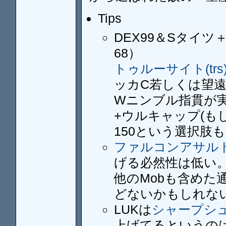
Tips
DEX99＆Sタイツ＋
68）
トゥルーサイト(trs
ッカC若しくは望
Wニンブル指貫が実
+ウルキャップ(もし
150という選択肢
ファルコンアサルト(
げる必然性は低い
他のMobも含めた
どないかもしれな
LUKは
シャープシュ
上げてるというの