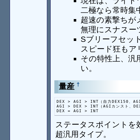
現在は、ライドワ
二極なら常時集中
超速の素撃ちが
無理にスナスー
Sブリーフセッ
スピード狂もア
その特性上、汎
い。
†
量産
DEX > AGI > INT（自力DEX150、A
AGI > DEX > INT（AGIカンスト、DE
DEX = AGI > INT 
ステータスポイントを
超汎用タイプ。