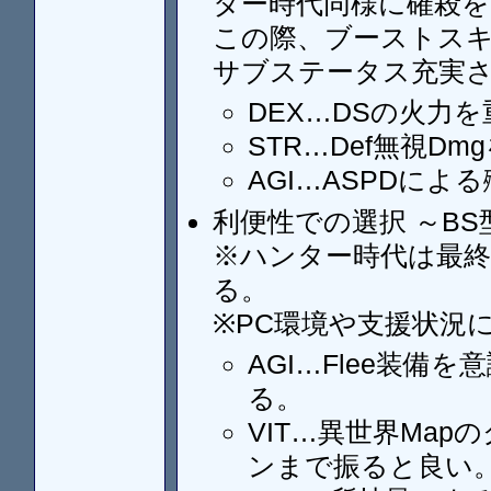
ター時代同様に確殺を
この際、ブーストス
サブステータス充実
DEX…DSの火力を
STR…Def無視D
AGI…ASPDによ
利便性での選択 ～B
※ハンター時代は最終
る。
※PC環境や支援状況
AGI…Flee装
る。
VIT…異世界Map
ンまで振ると良い