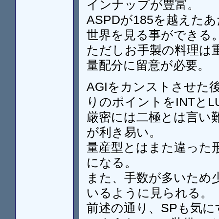
インナップが豊富。
ASPDが185を越え
世界を見る事ができる
ただしお手製の料理は
量配分に留意が必要。
AGIをカンストさせた
りのポイントをINTと
厳密には二極とは言い
が利き易い。
量産型とはまた違った
になる。
また、手数が多いため
いるように見られる。
前述の通り、SPも気