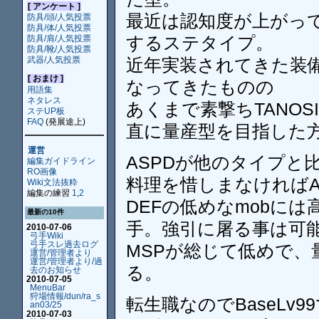
[ アンケート ]
最近は認知度が上がっ
防具/頭/人気投票
防具/体/人気投票
するステタイプ。
防具/肩/人気投票
防具/靴/人気投票
武器/人気投票
近年実装されてきた装
[ おまけ ]
なってきたものの
用語集
ネタレス
あくまで素撃ちTANOS
ステUP板
FAQ
(発展途上)
直に量産型を目指した
運営
ASPDが他のタイプと
編集ガイドライン
RO画像
料理を惜しまなければA
Wiki文法抜粋
編集の練習
1
,
2
DEFの低めなmobに
最新の10件
手。強引に屠る事は可
2010-07-06
弓手Wiki
弓手スレ過去ログ
MSPが総じて低めで
運営/管理者より
運営/管理者より/過
る。
去のお知らせ
2010-07-05
MenuBar
狩場情報/dun/ra_s
転生職なのでBaseLv
an03/25
2010-07-03