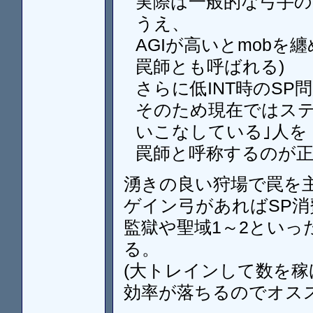
実際は一般的な弓手の
うえ、
AGIが高いとmobを
罠師とも呼ばれる)
さらに低INT時のS
そのため現在ではステ
いこなしている｣人を
罠師と呼称するのが
湧きの良い狩場で罠を主
ゲイン弓があればSP
監獄や聖域1～2といっ
る。
(大トレインして数を
効率が落ちるのでオス