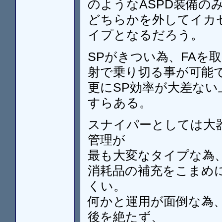
のようなASPD装備の
どちらかを外してイカ
イプとなるだろう。
SPがきつい為、FAを
射で乗り切る事が可能
更にSP効率が大差ない
すらある。
スナイパーとしては大
管理が
最も大変なタイプな為
消耗品の補充をこまめ
くい。
何かと運用が面倒な為
後を絶たず、