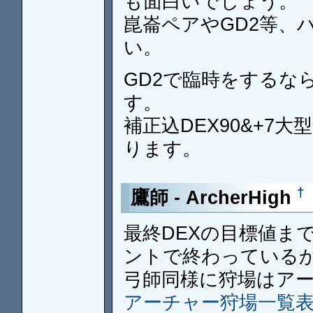
も面白いでしょう。
崑崙ペアやGD2等、
い。
GD2で臨時をするな
す。
補正込DEX90&+7
ります。
†
鷹師 - ArcherHigh
最終DEXの目標値ま
ントで終わっている
弓師同様に狩場はア
アーチャー狩場一覧