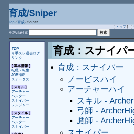
育成/Sniper
Top
/
育成
/ Sniper
[
トップ
] [
ROWiki検索
育成：スナイパ
TOP
弓手スレ過去ログ
リンク
育成：スナイパー
[ 基本情報 ]
転職・転生
JOB補正
ノービスハイ
ステータス
アーチャーハイ
[ スキル ]
アーチャー
ハンター
スキル - Archer
スナイパー
レンジャー
弓師 - ArcherHi
[ スタイル ]
アーチャー
鷹師 - ArcherHi
ハンター
スナイパー
スナイパー