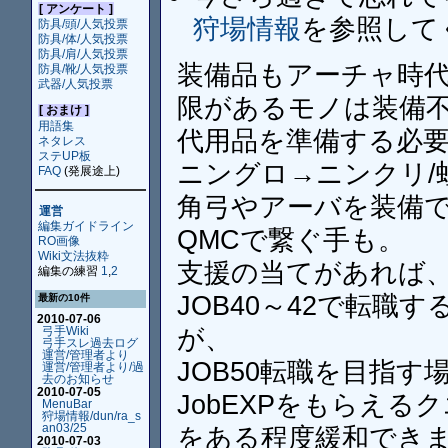
[ アンケート ]
狩場情報
を参照して
防具/頭/人気投票
防具/体/人気投票
防具/肩/人気投票
装備品もアーチャ時代
防具/靴/人気投票
武器/人気投票
限があるモノは装備
[ おまけ ]
用語集
代用品を準備する必要
ネタレス
ステUP板
ニングロ→ニンクリ/
FAQ
(発展途上)
角弓やアーバを装備
運営
編集ガイドライン
QMCで繋ぐ手も。
RO画像
Wiki文法抜粋
支援の当てがあれば
編集の練習
1
,
2
JOB40～42で転
最新の10件
2010-07-06
が、
弓手Wiki
弓手スレ過去ログ
運営/管理者より
JOB50転職を目指
運営/管理者より/過
去のお知らせ
2010-07-05
JobEXPをもらえ
MenuBar
狩場情報/dun/ra_s
an03/25
をある程度緩和でき
2010-07-03