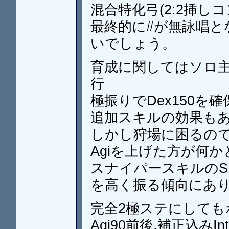
混合特化弓(2:2挿
最終的に#が無詠唱とな
いでしょう。
育成に関してはソロ主体
行
極振りでDex150
追加スキルの効果も
しかし狩場に困るので
Agiを上げた方が何
スナイパースキルのS
を高く振る傾向にあ
完全2極ステにしてもポ
Agi90前後,補正込みInt