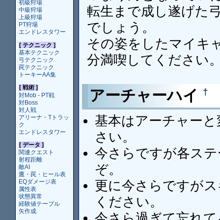
初級狩場
転生まで成し遂げた
中級狩場
上級狩場
でしょう。
PT狩場
エンドレスタワー
その姿をしたマイキ
[ テクニック ]
基本テクニック
分満喫してください
弓テクニック
罠テクニック
トーキーAA集
[ 戦術 ]
†
アーチャーハイ
対Mob - PT戦
対Boss
対人戦
基本はアーチャーと
アリーナ・Tトラッ
ク
エンドレスタワー
さい。
[ データ ]
今さらですが各ステ
関連クエスト
射程距離
ぞ。
敵AI
鷹・罠・ヒール表
更に今さらですがス
EQダメージ表
属性表
状態異常
ください。
経験値テーブル
矢作成
今さら過ぎて忘れて