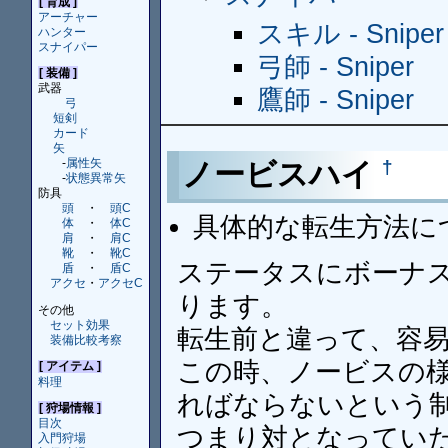
[ 育成 ]
アーチャー
スキル - Sniper
ハンター
スナイパー
弓師 - Sniper
[ 装備 ]
武器
鷹師 - Sniper
弓
短剣
カード
矢
-
属性矢
†
ノービスハイ
-
状態異常矢
防具
頭
・
頭C
具体的な転生方法に
体
・
体C
肩
・
肩C
靴
・
靴C
ステータスにボーナス
盾
・
盾C
アクセ
・
アクセC
ります。
その他
セット効果
転生前と違って、容
装備比較考察
この時、ノービスの様
[ アイテム ]
料理
ればならないという
[ 狩場情報 ]
目次
つまり対となっていた
入門狩場