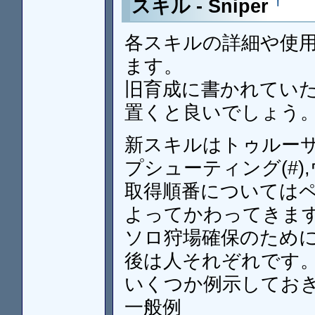
†
スキル - Sniper
各スキルの詳細や使
ます。
旧育成に書かれてい
置くと良いでしょう
新スキルはトゥルーサイ
プシューティング(#)
取得順番については
よってかわってきま
ソロ狩場確保のため
後は人それぞれです
いくつか例示してお
一般例