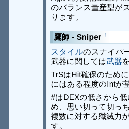
のバランス量産型が
ります。
†
鷹師 - Sniper
スタイル
のスナイパ
武器に関しては
武器
TrSはHit確保のた
にはある程度のInt
#はDEXの低さから
め、思い切って切っ
複数に対する殲滅力
す。