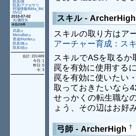
防具/体
防具/アクセサリ
狩場情報/fld/ra_fild
05/12
スキル - ArcherHig
2010-07-02
矢/属性矢
今日の5件
武器
スキルの取り方はア
(3)
MenuBar
(3)
育成/Hunter
(2)
アーチャー育成：ス
防具/体
(2)
防具/頭
(2)
スキルでASを取るか
合計: 201489
今日: 1
罠を有効に使用する
昨日: 0
今: 3
罠を有効に使いたい・
取っておきたいなら4
せっかくの転生職なの
ょう、その辺はお好
†
弓師 - ArcherHigh