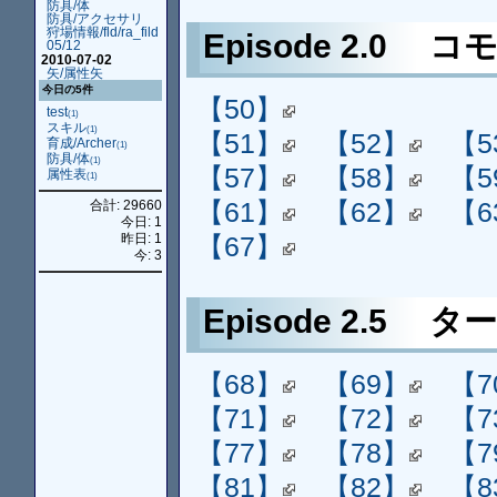
防具/体
防具/アクセサリ
狩場情報/fld/ra_fild
Episode 2.0 コ
05/12
2010-07-02
矢/属性矢
今日の5件
【50】
test
(1)
スキル
(1)
【51】
【52】
【5
育成/Archer
(1)
防具/体
(1)
【57】
【58】
【5
属性表
(1)
【61】
【62】
【6
合計: 29660
今日: 1
【67】
昨日: 1
今: 3
Episode 2.5 
【68】
【69】
【7
【71】
【72】
【7
【77】
【78】
【7
【81】
【82】
【8