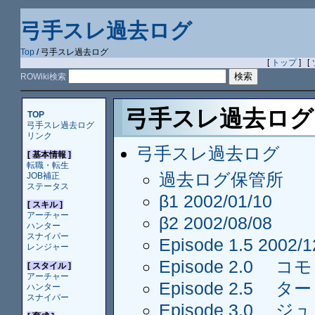
弓手スレ過去ログ
Top
/ 弓手スレ過去ログ
[
トップ
] [
ROWiki検索
弓手スレ過去ロ
TOP
弓手スレ過去ログ
リンク
弓手スレ過去ログ
[ 基本情報 ]
転職・転生
過去ログ保管所
JOB補正
ステータス
β1 2002/01/10
[ スキル ]
アーチャー
β2 2002/08/08
ハンター
スナイパー
Episode 1.5 2002/1
レンジャー
Episode 2.0 コ
[ スタイル ]
アーチャー
Episode 2.5 
ハンター
スナイパー
Episode 3.0 ジ