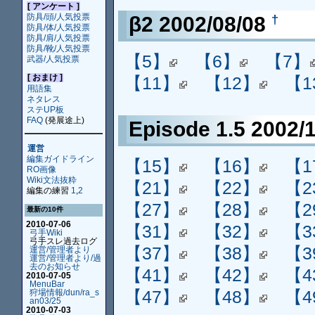
[ アンケート ]
防具/頭/人気投票
β2 2002/08/08
†
防具/体/人気投票
防具/肩/人気投票
防具/靴/人気投票
【5】
【6】
【7】
武器/人気投票
[ おまけ ]
【11】
【12】
【1
用語集
ネタレス
ステUP板
FAQ
(発展途上)
Episode 1.5 2002/
運営
編集ガイドライン
【15】
【16】
【1
RO画像
Wiki文法抜粋
【21】
【22】
【2
編集の練習
1
,
2
【27】
【28】
【2
最新の10件
2010-07-06
【31】
【32】
【3
弓手Wiki
弓手スレ過去ログ
【37】
【38】
【3
運営/管理者より
運営/管理者より/過
去のお知らせ
【41】
【42】
【4
2010-07-05
MenuBar
【47】
【48】
【4
狩場情報/dun/ra_s
an03/25
2010-07-03