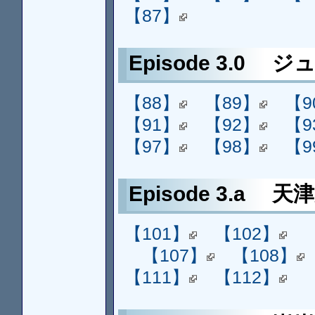
【87】
Episode 3.0 ジ
【88】
【89】
【9
【91】
【92】
【9
【97】
【98】
【9
Episode 3.a 天
【101】
【102】
【107】
【108】
【111】
【112】