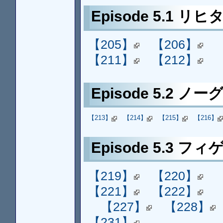
Episode 5.1 リ
【205】
【206】
【211】
【212】
Episode 5.2 ノー
【213】
【214】
【215】
【216】
Episode 5.3 フィ
【219】
【220】
【221】
【222】
【227】
【228】
【231】