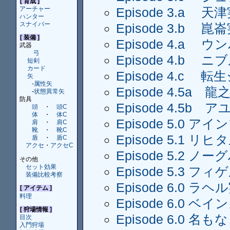
[ 育成 ]
アーチャー
Episode 3.a 天津
ハンター
スナイパー
Episode 3.b 崑崙
[ 装備 ]
Episode 4.a ウ
武器
弓
Episode 4.b 
短剣
カード
Episode 4.c 転
矢
-
属性矢
Episode 4.5a 龍
-
状態異常矢
防具
Episode 4.5b 
頭
・
頭C
体
・
体C
Episode 5.0 アイ
肩
・
肩C
靴
・
靴C
Episode 5.1 リヒ
盾
・
盾C
アクセ
・
アクセC
Episode 5.2 ノー
その他
セット効果
Episode 5.3 フィゲ
装備比較考察
Episode 6.0 ラヘル
[ アイテム ]
料理
Episode 6.0 ベイン
[ 狩場情報 ]
Episode 6.0 名も
目次
入門狩場