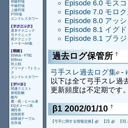
Episode 6.0 モス
初級狩場
中級狩場
Episode 7.0 モロ
上級狩場
PT狩場
エンドレスタワー
Episode 8.0 ア
[ テクニック ]
Episode 8.1 イグ
基本テクニック
弓テクニック
Episode 8.1 ブラ
罠テクニック
トーキーAA集
[ 戦術 ]
過去ログ保管所
†
対Mob - PT戦
対Boss
対人戦
アリーナ・Tトラッ
弓手スレ過去ログ集
-
ク
エンドレスタワー
以下は全て弓手スレ過
[ データ ]
更新頻度は不定期です
関連クエスト
射程距離
敵AI
鷹・罠・ヒール表
β1 2002/01/10
†
EQダメージ表
属性表
状態異常
経験値テーブル
【弓手に関する情報交換】
【2】
【3】
矢作成