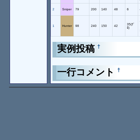
2
Sniper
79
200
140
48
6
35(ｸﾞ
1
Hunter
98
240
150
42
ﾛ)
実例投稿
†
一行コメント
†