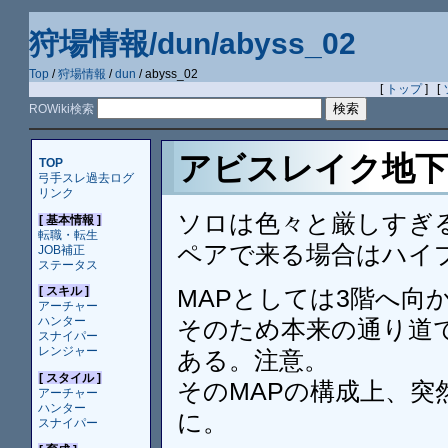
狩場情報/dun/abyss_02
Top
/
狩場情報
/
dun
/ abyss_02
[
トップ
] [
ROWiki検索
アビスレイク地下洞窟 
TOP
弓手スレ過去ログ
リンク
ソロは色々と厳しすぎ
[ 基本情報 ]
転職・転生
ペアで来る場合はハイ
JOB補正
ステータス
MAPとしては3階へ向
[ スキル ]
アーチャー
ハンター
そのため本来の通り道
スナイパー
レンジャー
ある。注意。
[ スタイル ]
そのMAPの構成上、突
アーチャー
ハンター
に。
スナイパー