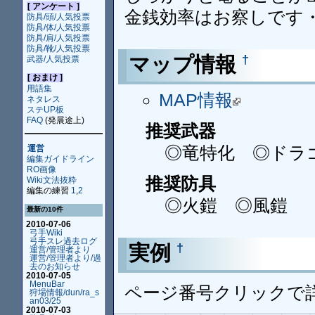
[ アンケート ]
金銭効率はお察しです
防具/頭/人気投票
防具/体/人気投票
防具/肩/人気投票
防具/靴/人気投票
マップ情報
†
武器/人気投票
[ おまけ ]
用語集
MAP情報
ネタレス
ステUP板
FAQ
(発展途上)
推奨武器
◎竜特化 ◎ドラ
運営
編集ガイドライン
RO画像
推奨防具
Wiki文法抜粋
編集の練習
1
,
2
◎火鎧 ◎風鎧
最新の10件
2010-07-06
弓手Wiki
弓手スレ過去ログ
実例
†
運営/管理者より
運営/管理者より/過
去のお知らせ
2010-07-05
MenuBar
ページ番号クリックで
狩場情報/dun/ra_s
an03/25
2010-07-03