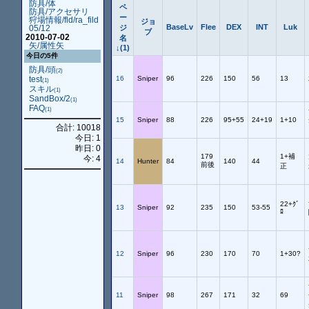
防具/体
ペ
防具/アクセサリ
ー
狩場情報/fld/ra_fild
ジョ
BaseLv
Flee
DEX
INT
Luk
05/12
ジ
ブ
2010-07-02
名
矢/属性矢
↓(1)
今日の5件
防具/頭
(2)
test
16
Sniper
96
226
150
56
13
(1)
スキル
(1)
SandBox/2
(1)
FAQ
(1)
15
Sniper
88
226
95+55
24+19
1+10
合計: 10018
今日: 1
昨日: 0
179
1+補
今: 4
14
Hunter
84
140
44
前後
正
22+ｸﾞ
13
Sniper
92
235
150
53-55
ﾛ
12
Sniper
96
230
170
70
1+30?
11
Sniper
98
267
171
32
69