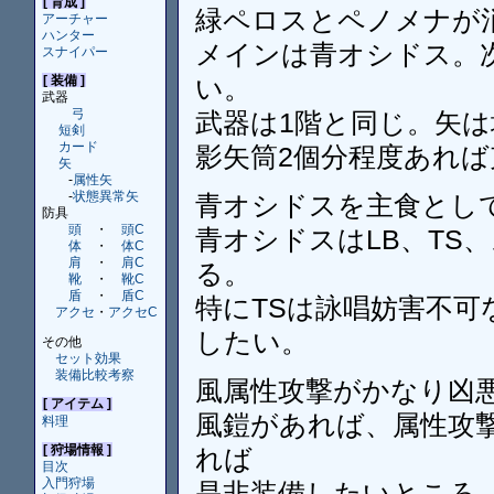
[ 育成 ]
緑ペロスとペノメナが
アーチャー
ハンター
メインは青オシドス。
スナイパー
い。
[ 装備 ]
武器
弓
武器は1階と同じ。矢
短剣
カード
影矢筒2個分程度あれ
矢
-
属性矢
-
状態異常矢
青オシドスを主食とし
防具
頭
・
頭C
青オシドスはLB、TS
体
・
体C
肩
・
肩C
る。
靴
・
靴C
盾
・
盾C
特にTSは詠唱妨害不
アクセ
・
アクセC
したい。
その他
セット効果
装備比較考察
風属性攻撃がかなり凶
[ アイテム ]
風鎧があれば、属性攻
料理
[ 狩場情報 ]
れば
目次
入門狩場
是非装備したいところ