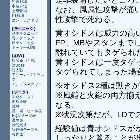
初級狩場
中級狩場
なお、風属性攻撃が痛
上級狩場
PT狩場
性攻撃で死ねる。
エンドレスタワー
[ テクニック ]
黄オシドスは威力の高
基本テクニック
弓テクニック
FP、MBやスタンまで
罠テクニック
トーキーAA集
離れていてもタゲられ
[ 戦術 ]
黄オシドスは一度タゲ
対Mob - PT戦
対Boss
タゲられてしまった場
対人戦
アリーナ・Tトラッ
ク
※オシドス2種は動き
エンドレスタワー
[ データ ]
※風鎧と火鎧の両方揃
関連クエスト
射程距離
なる。
敵AI
鷹・罠・ヒール表
※状況次第だが、LD
EQダメージ表
属性表
状態異常
経験値は青オシドスが
経験値テーブル
矢作成
しっかりと篭ることが