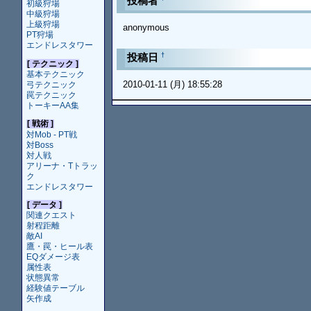
投稿者
初級狩場
中級狩場
上級狩場
anonymous
PT狩場
エンドレスタワー
†
投稿日
[ テクニック ]
基本テクニック
2010-01-11 (月) 18:55:28
弓テクニック
罠テクニック
トーキーAA集
[ 戦術 ]
対Mob - PT戦
対Boss
対人戦
アリーナ・Tトラッ
ク
エンドレスタワー
[ データ ]
関連クエスト
射程距離
敵AI
鷹・罠・ヒール表
EQダメージ表
属性表
状態異常
経験値テーブル
矢作成