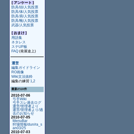
[ アンケート ]
防具/頭/人気投票
防具/体/人気投票
防具/肩/人気投票
防具/靴/人気投票
武器/人気投票
[ おまけ ]
用語集
ネタレス
ステUP板
FAQ
(発展途上)
運営
編集ガイドライン
RO画像
Wiki文法抜粋
編集の練習
1
,
2
最新の10件
2010-07-06
弓手Wiki
弓手スレ過去ログ
運営/管理者より
運営/管理者より/過
去のお知らせ
2010-07-05
MenuBar
狩場情報/dun/ra_s
an03/25
2010-07-03