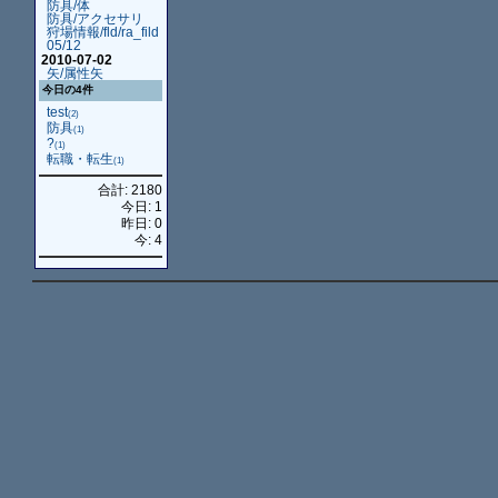
防具/体
防具/アクセサリ
狩場情報/fld/ra_fild
05/12
2010-07-02
矢/属性矢
今日の4件
test
(2)
防具
(1)
?
(1)
転職・転生
(1)
合計: 2180
今日: 1
昨日: 0
今: 4