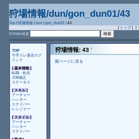
狩場情報/dun/gon_dun01/43
Top
/
狩場情報
/
dun
/
gon_dun01
/ 43
[
トップ
] [
ROWiki検索
狩場情報: 43
†
TOP
弓手スレ過去ログ
リンク
親ページに戻る
[ 基本情報 ]
転職・転生
JOB補正
ステータス
[ スキル ]
アーチャー
ハンター
スナイパー
レンジャー
[ スタイル ]
アーチャー
ハンター
スナイパー