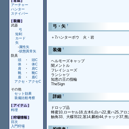
[ 育成 ]
アーチャー
ハンター
スナイパー
[ 装備 ]
武器
†
弓・矢
弓
短剣
＋7ハンターボウ 火・岩
カード
矢
-
属性矢
†
装備
-
状態異常矢
防具
頭
・
頭C
ヘルモーズキャップ
体
・
体C
闇メントル
肩
・
肩C
フレイシューズ
靴
・
靴C
ランシャツ
盾
・
盾C
知恵の王の指輪
アクセ
・
アクセC
TheSign
その他
セット効果
†
詳細
装備比較考察
[ アイテム ]
ドロップ品
料理
蜂蜜10,ローヤル18,古木6,白ハ22,黄ハ25,アロ
触角33、大蝶羽22,茎14,麟粉44,チャック37,熊皮
[ 狩場情報 ]
目次
入門狩場
†