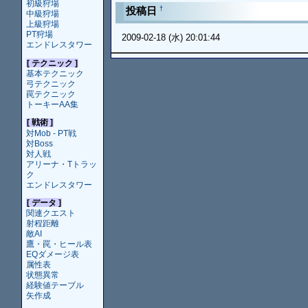
初級狩場
†
投稿日
中級狩場
上級狩場
PT狩場
2009-02-18 (水) 20:01:44
エンドレスタワー
[ テクニック ]
基本テクニック
弓テクニック
罠テクニック
トーキーAA集
[ 戦術 ]
対Mob - PT戦
対Boss
対人戦
アリーナ・Tトラッ
ク
エンドレスタワー
[ データ ]
関連クエスト
射程距離
敵AI
鷹・罠・ヒール表
EQダメージ表
属性表
状態異常
経験値テーブル
矢作成