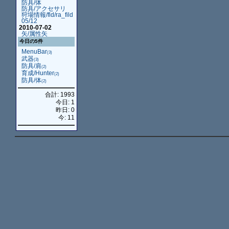
防具/体
防具/アクセサリ
狩場情報/fld/ra_fild
05/12
2010-07-02
矢/属性矢
今日の5件
MenuBar
(3)
武器
(3)
防具/肩
(2)
育成/Hunter
(2)
防具/体
(2)
合計: 1993
今日: 1
昨日: 0
今: 11