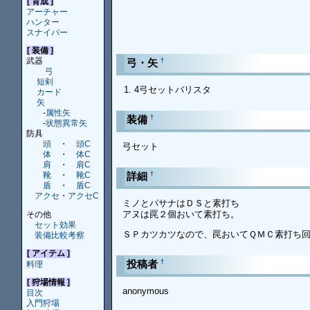
[ 育成 ]
アーチャー
ハンター
スナイパー
[ 装備 ]
武器
†
弓・矢
弓
短剣
4弓セットバリスタ
カード
矢
-
属性矢
†
装備
-
状態異常矢
防具
頭
・
頭C
弓セット
体
・
体C
肩
・
肩C
†
詳細
靴
・
靴C
盾
・
盾C
アクセ
・
アクセC
ミノとパサナはＤＳと素打ち
アヌは罠２個おいて素打ち。
その他
セット効果
ＳＰカツカツなので、罠おいてＱＭＣ素打ち
装備比較考察
[ アイテム ]
†
投稿者
料理
[ 狩場情報 ]
anonymous
目次
入門狩場