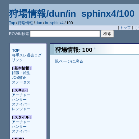
狩場情報/dun/in_sphinx4/100
Top
/
狩場情報
/
dun
/
in_sphinx4
/ 100
[
トップ
] [
ROWiki検索
狩場情報: 100
†
TOP
弓手スレ過去ログ
リンク
親ページに戻る
[ 基本情報 ]
転職・転生
JOB補正
ステータス
[ スキル ]
アーチャー
ハンター
スナイパー
レンジャー
[ スタイル ]
アーチャー
ハンター
スナイパー