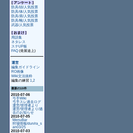
[ アンケート ]
防具/頭/人気投票
防具/体/人気投票
防具/肩/人気投票
防具/靴/人気投票
武器/人気投票
[ おまけ ]
用語集
ネタレス
ステUP板
FAQ
(発展途上)
運営
編集ガイドライン
RO画像
Wiki文法抜粋
編集の練習
1
,
2
最新の10件
2010-07-06
弓手Wiki
弓手スレ過去ログ
運営/管理者より
運営/管理者より/過
去のお知らせ
2010-07-05
MenuBar
狩場情報/dun/ra_s
an03/25
2010-07-03