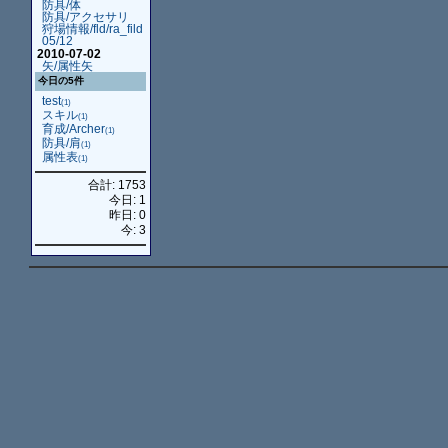
防具/体
防具/アクセサリ
狩場情報/fld/ra_fild
05/12
2010-07-02
矢/属性矢
今日の5件
test
(1)
スキル
(1)
育成/Archer
(1)
防具/肩
(1)
属性表
(1)
合計: 1753
今日: 1
昨日: 0
今: 3