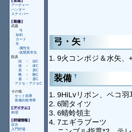
[ 育成 ]
アーチャー
ハンター
スナイパー
[ 装備 ]
武器
弓
短剣
弓・矢
†
カード
矢
-
属性矢
-
状態異常矢
9火コンポジ＆水矢、
防具
頭
・
頭C
体
・
体C
肩
・
肩C
靴
・
靴C
装備
†
盾
・
盾C
アクセ
・
アクセC
その他
9HiLvリボン、ペコ
セット効果
装備比較考察
6闇タイツ
[ アイテム ]
6蜻蛉領主
料理
7エギラブーツ
[ 狩場情報 ]
目次
ニンブル指貫*2、テ
入門狩場