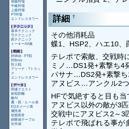
初級狩場
中級狩場
上級狩場
PT狩場
詳細
†
エンドレスタワー
[ テクニック ]
基本テクニック
その他消耗品
弓テクニック
罠テクニック
蝶1、HSP2、ハエ10、
トーキーAA集
[ 戦術 ]
テレポで索敵、交戦時
対Mob - PT戦
対Boss
ミノ…DS1発+素撃ち4
対人戦
アリーナ・Tトラッ
パサナ…DS2発+素撃ち
ク
エンドレスタワー
アヌビス…アンクル2つ
[ データ ]
関連クエスト
射程距離
HFで気絶すると目も
敵AI
鷹・罠・ヒール表
アヌビス以外の敵が3匹
EQダメージ表
属性表
交戦中にアヌビス2～
状態異常
経験値テーブル
テレポで飛ばれる事が
矢作成