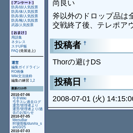
尚良い
[ アンケート ]
防具/頭/人気投票
防具/体/人気投票
斧以外のドロップ品は
防具/肩/人気投票
防具/靴/人気投票
交戦終了後、テレポア
武器/人気投票
[ おまけ ]
用語集
ネタレス
投稿者
†
ステUP板
FAQ
(発展途上)
Thorの避けDS
運営
編集ガイドライン
RO画像
Wiki文法抜粋
投稿日
†
編集の練習
1
,
2
最新の10件
2010-07-06
2008-07-01 (火) 14:15:0
弓手Wiki
弓手スレ過去ログ
運営/管理者より
運営/管理者より/過
去のお知らせ
2010-07-05
MenuBar
狩場情報/dun/ra_s
an03/25
2010-07-03