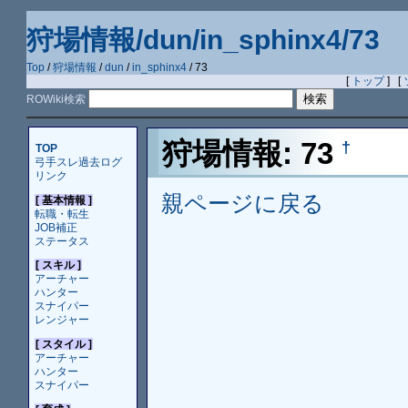
狩場情報/dun/in_sphinx4/73
Top
/
狩場情報
/
dun
/
in_sphinx4
/ 73
[
トップ
] [
ROWiki検索
狩場情報: 73
†
TOP
弓手スレ過去ログ
リンク
親ページに戻る
[ 基本情報 ]
転職・転生
JOB補正
ステータス
[ スキル ]
アーチャー
ハンター
スナイパー
レンジャー
[ スタイル ]
アーチャー
ハンター
スナイパー