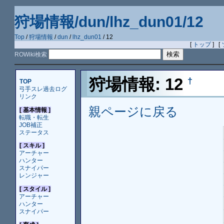
狩場情報/dun/lhz_dun01/12
Top
/
狩場情報
/
dun
/
lhz_dun01
/ 12
[
トップ
] [
ROWiki検索
狩場情報: 12
†
TOP
弓手スレ過去ログ
リンク
親ページに戻る
[ 基本情報 ]
転職・転生
JOB補正
ステータス
[ スキル ]
アーチャー
ハンター
スナイパー
レンジャー
[ スタイル ]
アーチャー
ハンター
スナイパー