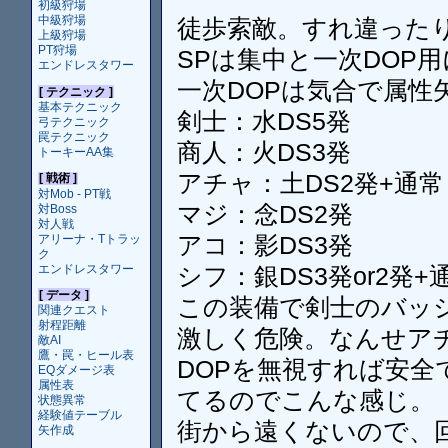
初級狩場
中級狩場
徒歩索敵。すれ違った
上級狩場
PT狩場
SPは集中と一次DOP
エンドレスタワー
一次DOPは気合で属性
[ テクニック ]
基本テクニック
剣士：水DS5発
弓テクニック
罠テクニック
商人：火DS3発
トーキーAA集
アチャ：土DS2発+通常
[ 戦術 ]
対Mob - PT戦
マジ：念DS2発
対Boss
対人戦
アコ：影DS3発
アリーナ・Tトラッ
ク
エンドレスタワー
シフ：銀DS3発or2発+
[ データ ]
この装備で剣士のバッ
関連クエスト
射程距離
激しく危険。なんせア
敵AI
鷹・罠・ヒール表
DOPを無視すれば安
EQダメージ表
属性表
てるのでこんな感じ。
状態異常
経験値テーブル
街から遠くないので、
矢作成