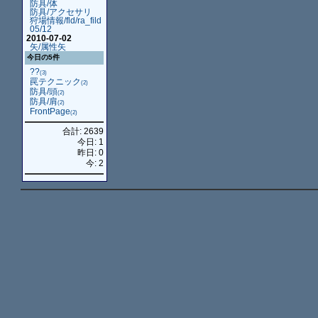
防具/体
防具/アクセサリ
狩場情報/fld/ra_fild
05/12
2010-07-02
矢/属性矢
今日の5件
??
(3)
罠テクニック
(2)
防具/頭
(2)
防具/肩
(2)
FrontPage
(2)
合計: 2639
今日: 1
昨日: 0
今: 2