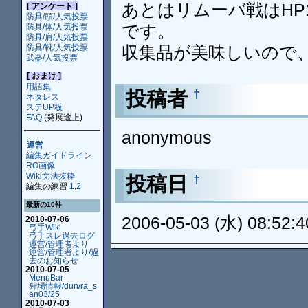
あとはリムーバ戦はHP
[ アンケート ]
防具/頭/人気投票
です。
防具/体/人気投票
防具/肩/人気投票
防具/靴/人気投票
収集品が美味しいので
武器/人気投票
[ おまけ ]
用語集
投稿者
†
ネタレス
ステUP板
FAQ
(発展途上)
anonymous
運営
編集ガイドライン
RO画像
Wiki文法抜粋
投稿日
†
編集の練習
1
,
2
最新の10件
2006-05-03 (水) 08:52:4
2010-07-06
弓手Wiki
弓手スレ過去ログ
運営/管理者より
運営/管理者より/過
去のお知らせ
2010-07-05
MenuBar
狩場情報/dun/ra_s
an03/25
2010-07-03