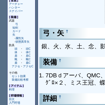
[ 育成 ]
アーチャー
ハンター
スナイパー
[ 装備 ]
武器
弓
短剣
弓・矢
†
カード
矢
-
属性矢
-
状態異常矢
銀、火、水、土、念、
防具
頭
・
頭C
体
・
体C
肩
・
肩C
靴
・
靴C
装備
†
盾
・
盾C
アクセ
・
アクセC
その他
7DBｄアーバ、QMC
セット効果
装備比較考察
ｸﾞﾛ×２、ミス王冠、
[ アイテム ]
料理
[ 狩場情報 ]
詳細
†
目次
入門狩場