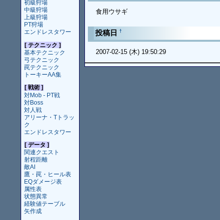
初級狩場
中級狩場
食用ウサギ
上級狩場
PT狩場
†
投稿日
エンドレスタワー
[ テクニック ]
2007-02-15 (木) 19:50:29
基本テクニック
弓テクニック
罠テクニック
トーキーAA集
[ 戦術 ]
対Mob - PT戦
対Boss
対人戦
アリーナ・Tトラッ
ク
エンドレスタワー
[ データ ]
関連クエスト
射程距離
敵AI
鷹・罠・ヒール表
EQダメージ表
属性表
状態異常
経験値テーブル
矢作成