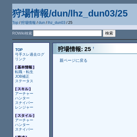
狩場情報/dun/lhz_dun03/25
Top
/
狩場情報
/
dun
/
lhz_dun03
/ 25
ROWiki検索
狩場情報: 25
†
TOP
弓手スレ過去ログ
リンク
親ページに戻る
[ 基本情報 ]
転職・転生
JOB補正
ステータス
[ スキル ]
アーチャー
ハンター
スナイパー
レンジャー
[ スタイル ]
アーチャー
ハンター
スナイパー