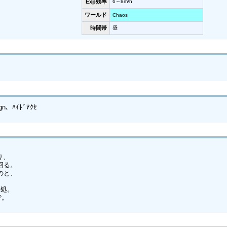
Exp効率
6～8m/h
ワールド
Chaos
時間帯
昼
gn、ﾊｲﾄﾞｱｸｾ
り、
回る。
のと、
善処。
で。