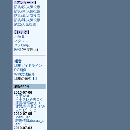
[ アンケート ]
防具/頭/人気投票
防具/体/人気投票
防具/肩/人気投票
防具/靴/人気投票
武器/人気投票
[ おまけ ]
用語集
ネタレス
ステUP板
FAQ
(発展途上)
運営
編集ガイドライン
RO画像
Wiki文法抜粋
編集の練習
1
,
2
最新の10件
2010-07-06
弓手Wiki
弓手スレ過去ログ
運営/管理者より
運営/管理者より/過
去のお知らせ
2010-07-05
MenuBar
狩場情報/dun/ra_s
an03/25
2010-07-03