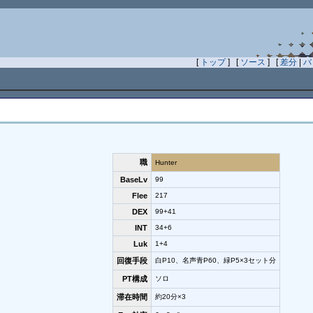
[
トップ
] [
ソース
] [
差分
|
バ
職
Hunter
BaseLv
99
Flee
217
DEX
99+41
INT
34+6
Luk
1+4
回復手段
白P10、名声青P60、緑P5×3セット分
PT構成
ソロ
滞在時間
約20分×3