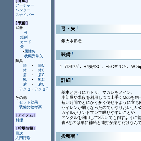
[ 育成 ]
アーチャー
ハンター
スナイパー
[ 装備 ]
武器
†
弓・矢
弓
短剣
銀火水影念
カード
矢
-
属性矢
†
装備
-
状態異常矢
防具
頭
・
頭C
7DBlｱﾊﾞ、+4矢ﾘﾝｺﾞ、+5ﾄﾝﾎﾞﾏﾌﾗ-、W Si
体
・
体C
肩
・
肩C
†
詳細
靴
・
靴C
盾
・
盾C
アクセ
・
アクセC
基本どおりにカトリ、マガレをメイン。
小部屋や階段を利用しつつ上手くMobを釣
その他
セット効果
短い時間でとにかく多く倒せるように立ち
装備比較考察
セイレンが弱くなったのでかなりおいしい
ガイルがサンドマンで眠りやすいことや、
[ アイテム ]
アンクルを利用して2匹いても倒すように
料理
青Pなのは単に補給と連打が楽なだけなん
[ 狩場情報 ]
目次
†
投稿者
入門狩場