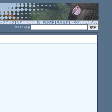
ックアップ
|
リロード
] [
一覧
|
単語検索
|
最終更新
|
ヘルプ
] [
リンク元
]
ROBBS検索