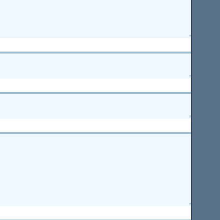
↑
↑
↑
↑