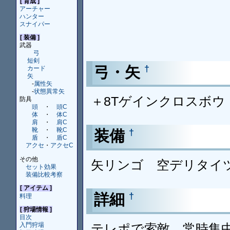
[ 育成 ]
アーチャー
ハンター
スナイパー
[ 装備 ]
武器
弓
短剣
弓・矢
†
カード
矢
-
属性矢
-
状態異常矢
＋8Tゲインクロスボウ
防具
頭
・
頭C
体
・
体C
肩
・
肩C
靴
・
靴C
装備
†
盾
・
盾C
アクセ
・
アクセC
その他
矢リンゴ 空デリタイ
セット効果
装備比較考察
[ アイテム ]
詳細
†
料理
[ 狩場情報 ]
目次
テレポで索敵 常時集
入門狩場