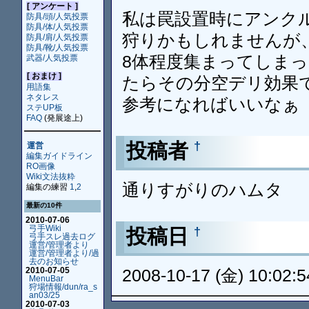
[ アンケート ]
私は罠設置時にアンク
防具/頭/人気投票
防具/体/人気投票
狩りかもしれませんが
防具/肩/人気投票
防具/靴/人気投票
8体程度集まってしま
武器/人気投票
[ おまけ ]
たらその分空デリ効果
用語集
ネタレス
参考になればいいなぁ（
ステUP板
FAQ
(発展途上)
投稿者
†
運営
編集ガイドライン
RO画像
Wiki文法抜粋
通りすがりのハムタ
編集の練習
1
,
2
最新の10件
2010-07-06
弓手Wiki
投稿日
†
弓手スレ過去ログ
運営/管理者より
運営/管理者より/過
去のお知らせ
2008-10-17 (金) 10:02:5
2010-07-05
MenuBar
狩場情報/dun/ra_s
an03/25
2010-07-03