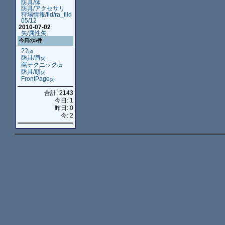
防具/体
防具/アクセサリ
狩場情報/fld/ra_fild
05/12
2010-07-02
矢/属性矢
今日の5件
??
(3)
防具/肩
(2)
罠テクニック
(2)
防具/頭
(2)
FrontPage
(2)
合計: 2143
今日: 1
昨日: 0
今: 2