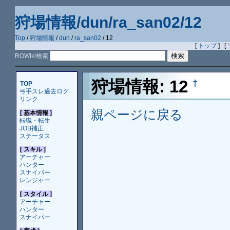
狩場情報/dun/ra_san02/12
Top
/
狩場情報
/
dun
/
ra_san02
/ 12
[
トップ
] [
ROWiki検索
狩場情報: 12
†
TOP
弓手スレ過去ログ
リンク
親ページに戻る
[ 基本情報 ]
転職・転生
JOB補正
ステータス
[ スキル ]
アーチャー
ハンター
スナイパー
レンジャー
[ スタイル ]
アーチャー
ハンター
スナイパー