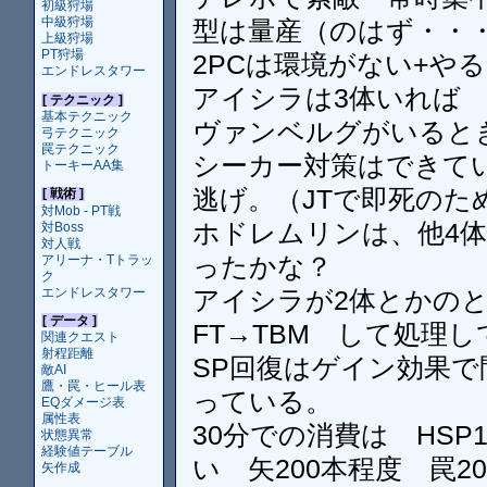
初級狩場
中級狩場
型は量産（のはず・・
上級狩場
PT狩場
2PCは環境がない+や
エンドレスタワー
アイシラは3体いれば 
[ テクニック ]
基本テクニック
ヴァンベルグがいるとき
弓テクニック
罠テクニック
シーカー対策はできて
トーキーAA集
逃げ。（JTで即死のた
[ 戦術 ]
対Mob - PT戦
ホドレムリンは、他4体
対Boss
対人戦
ったかな？
アリーナ・Tトラッ
ク
エンドレスタワー
アイシラが2体とかの
[ データ ]
FT→TBM して処理
関連クエスト
射程距離
SP回復はゲイン効果
敵AI
鷹・罠・ヒール表
っている。
EQダメージ表
属性表
30分での消費は HSP
状態異常
経験値テーブル
い 矢200本程度 罠2
矢作成