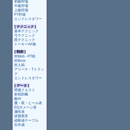
初級狩場
中級狩場
上級狩場
PT狩場
エンドレスタワー
[ テクニック ]
基本テクニック
弓テクニック
罠テクニック
トーキーAA集
[ 戦術 ]
対Mob - PT戦
対Boss
対人戦
アリーナ・Tトラッ
ク
エンドレスタワー
[ データ ]
関連クエスト
射程距離
敵AI
鷹・罠・ヒール表
EQダメージ表
属性表
状態異常
経験値テーブル
矢作成