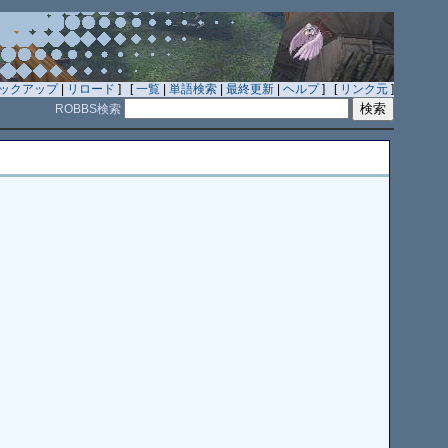
ックアップ
|
リロード
] [
一覧
|
単語検索
|
最終更新
|
ヘルプ
] [
リンク元
]
ROBBS検索