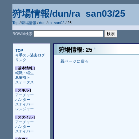
狩場情報/dun/ra_san03/25
Top
/
狩場情報
/
dun
/
ra_san03
/ 25
ROWiki検索
狩場情報: 25
†
TOP
弓手スレ過去ログ
リンク
親ページに戻る
[ 基本情報 ]
転職・転生
JOB補正
ステータス
[ スキル ]
アーチャー
ハンター
スナイパー
レンジャー
[ スタイル ]
アーチャー
ハンター
スナイパー