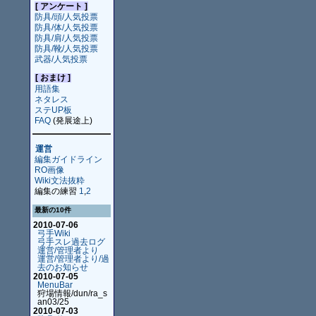
[ アンケート ]
防具/頭/人気投票
防具/体/人気投票
防具/肩/人気投票
防具/靴/人気投票
武器/人気投票
[ おまけ ]
用語集
ネタレス
ステUP板
FAQ
(発展途上)
運営
編集ガイドライン
RO画像
Wiki文法抜粋
編集の練習
1
,
2
最新の10件
2010-07-06
弓手Wiki
弓手スレ過去ログ
運営/管理者より
運営/管理者より/過
去のお知らせ
2010-07-05
MenuBar
狩場情報/dun/ra_s
an03/25
2010-07-03