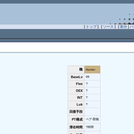
[
トップ
] [
ソース
] [
差分
|
バ
職
Hunter
BaseLv
96
Flee
?
DEX
?
INT
?
Luk
?
回復手段
PT構成
ペア-聖職
滞在時間
?時間