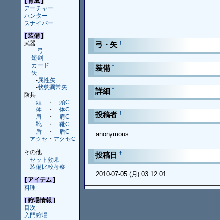
[ 育成 ]
アーチャー
ハンター
スナイパー
[ 装備 ]
武器
†
弓・矢
弓
短剣
カード
†
装備
矢
-
属性矢
-
状態異常矢
†
詳細
防具
頭
・
頭C
体
・
体C
†
投稿者
肩
・
肩C
靴
・
靴C
盾
・
盾C
anonymous
アクセ
・
アクセC
その他
†
投稿日
セット効果
装備比較考察
2010-07-05 (月) 03:12:01
[ アイテム ]
料理
[ 狩場情報 ]
目次
入門狩場