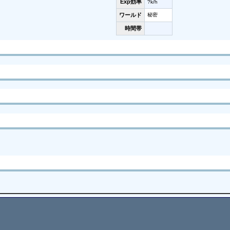
Exp効率
?k/h
ワールド
秘密
時間帯