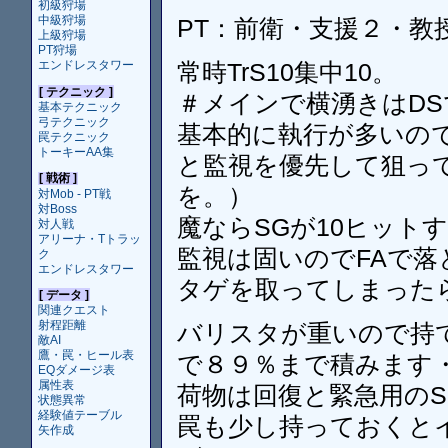
初級狩場
中級狩場
PT：前衛・支援２・教授
上級狩場
PT狩場
常時TrS10集中10。
エンドレスタワー
[ テクニック ]
＃メインで横湧きはDS
基本テクニック
弓テクニック
基本的に執行が多いので
罠テクニック
トーキーAA集
と監視を優先して狙っ
[ 戦術 ]
を。）
対Mob - PT戦
対Boss
魔ならSGが10ヒット
対人戦
アリーナ・Tトラッ
監視は固いのでFAで落
ク
エンドレスタワー
タゲを取ってしまった
[ データ ]
関連クエスト
射程距離
バリスタが重いので持
敵AI
鷹・罠・ヒール表
で８９％まで積みます
EQダメージ表
属性表
荷物は回復と緊急用のS
状態異常
経験値テーブル
罠も少し持っておくと
矢作成