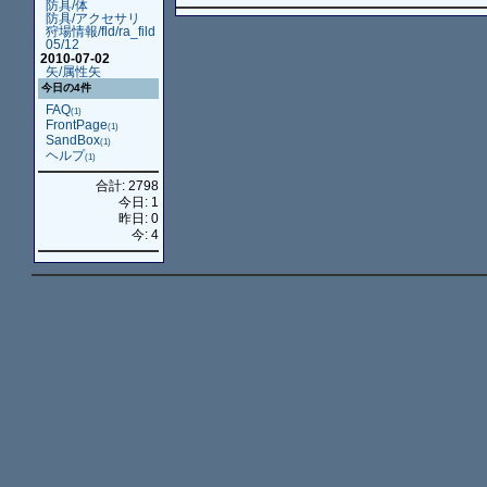
防具/体
防具/アクセサリ
狩場情報/fld/ra_fild
05/12
2010-07-02
矢/属性矢
今日の4件
FAQ
(1)
FrontPage
(1)
SandBox
(1)
ヘルプ
(1)
合計: 2798
今日: 1
昨日: 0
今: 4