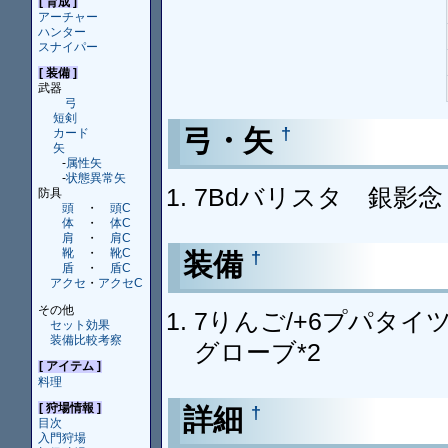
[ 育成 ]
アーチャー
ハンター
スナイパー
[ 装備 ]
武器
弓
短剣
弓・矢
†
カード
矢
-
属性矢
-
状態異常矢
7Bdバリスタ 銀影念
防具
頭
・
頭C
体
・
体C
肩
・
肩C
靴
・
靴C
装備
†
盾
・
盾C
アクセ
・
アクセC
その他
7りんご/+6プパタイ
セット効果
装備比較考察
グローブ*2
[ アイテム ]
料理
[ 狩場情報 ]
詳細
†
目次
入門狩場