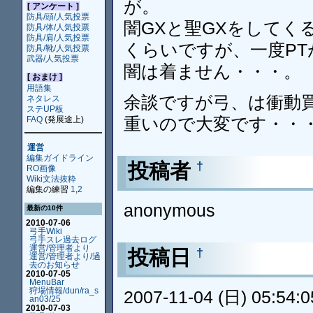
が。
[ アンケート ]
防具/頭/人気投票
闇GXと聖GXをしてく
防具/体/人気投票
防具/肩/人気投票
くらいですが、一度PT
防具/靴/人気投票
武器/人気投票
闇は着ません・・・。
[ おまけ ]
用語集
余談ですが弓、は衝動
ネタレス
ステUP板
重いので大変です・・
FAQ
(発展途上)
運営
編集ガイドライン
投稿者
†
RO画像
Wiki文法抜粋
編集の練習
1
,
2
anonymous
最新の10件
2010-07-06
弓手Wiki
弓手スレ過去ログ
運営/管理者より
投稿日
†
運営/管理者より/過
去のお知らせ
2010-07-05
MenuBar
狩場情報/dun/ra_s
2007-11-04 (日) 05:54:0
an03/25
2010-07-03