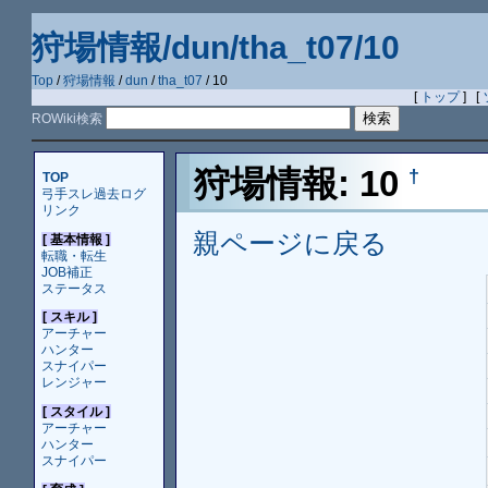
狩場情報/dun/tha_t07/10
Top
/
狩場情報
/
dun
/
tha_t07
/ 10
[
トップ
] [
ROWiki検索
狩場情報: 10
†
TOP
弓手スレ過去ログ
リンク
親ページに戻る
[ 基本情報 ]
転職・転生
JOB補正
ステータス
[ スキル ]
アーチャー
ハンター
スナイパー
レンジャー
[ スタイル ]
アーチャー
ハンター
スナイパー