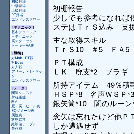
初級狩場
中級狩場
初棚報告
上級狩場
PT狩場
少しでも参考になれば
エンドレスタワー
ステはＴｒＳ込み 支
[ テクニック ]
基本テクニック
弓テクニック
主な取得スキル
罠テクニック
トーキーAA集
ＴｒＳ10 ＃5 ＦＡ5
[ 戦術 ]
対Mob - PT戦
ＰＴ構成
対Boss
対人戦
ＬＫ 廃支*2 ブラギ
アリーナ・Tトラッ
ク
エンドレスタワー
所持アイテム 49％積
[ データ ]
ＨＳＰ*8 名声ＷＳＰ*3
関連クエスト
射程距離
銀矢筒*10 闇のルーン*
敵AI
鷹・罠・ヒール表
EQダメージ表
念矢は忘れたけど他Ｐ
属性表
状態異常
しか遭遇せず
経験値テーブル
矢作成