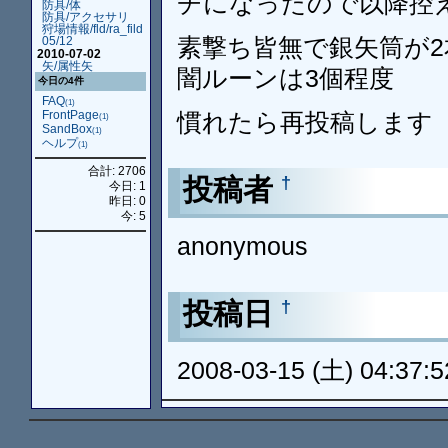
チになったので以降控
防具/体
防具/アクセサリ
狩場情報/fld/ra_fild
素撃ち皆無で銀矢筒が
05/12
2010-07-02
矢/属性矢
闇ルーンは3個程度
今日の4件
FAQ
(1)
慣れたら再投稿します
FrontPage
(1)
SandBox
(1)
ヘルプ
(1)
合計: 2706
投稿者
†
今日: 1
昨日: 0
今: 5
anonymous
投稿日
†
2008-03-15 (土) 04:37:5