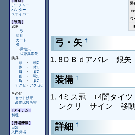
[ 育成 ]
滞
アーチャー
ハンター
E
スナイパー
ワ
[ 装備 ]
武器
弓
短剣
弓・矢
†
カード
矢
-
属性矢
-
状態異常矢
8ＤＢｄアバレ 銀矢
防具
頭
・
頭C
体
・
体C
肩
・
肩C
靴
・
靴C
装備
†
盾
・
盾C
アクセ
・
アクセC
その他
4ミス冠 +4闇タイツ
セット効果
装備比較考察
ンクリ サイン 移
[ アイテム ]
料理
[ 狩場情報 ]
詳細
†
目次
入門狩場