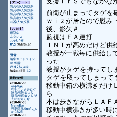
支援ＴｒＳでもなかな
[ アンケート ]
防具/頭/人気投票
防具/体/人気投票
前衛が止まってタゲを
防具/肩/人気投票
防具/靴/人気投票
ｗｉｚが居たので慰み・
武器/人気投票
後、影矢＃
[ おまけ ]
用語集
監視はＦＡ連打
ネタレス
ステUP板
ＩＮＴが高めだけど供給
FAQ
(発展途上)
教授が一戦毎に供給し
運営
編集ガイドライン
った
RO画像
Wiki文法抜粋
教授がタゲを持ってし
編集の練習
1
,
2
タゲを取ってしまって
最新の10件
2010-07-06
移動中箱の横沸きだけ
弓手Wiki
弓手スレ過去ログ
ら
運営/管理者より
運営/管理者より/過
去のお知らせ
本は歩きながらＬＡＦＡ
2010-07-05
MenuBar
移動中横沸きが多い時
狩場情報/dun/ra_s
an03/25
2010-07-03