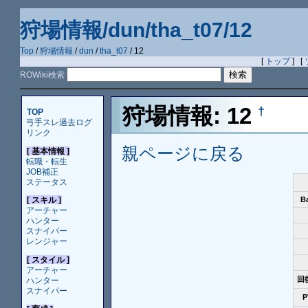
狩場情報/dun/tha_t07/12
Top
/
狩場情報
/
dun
/
tha_t07
/ 12
[
トップ
] [
ROWiki検索
狩場情報: 12
†
TOP
弓手スレ過去ログ
リンク
親ページに戻る
[ 基本情報 ]
転職・転生
JOB補正
ステータス
B
[ スキル ]
アーチャー
ハンター
スナイパー
レンジャー
[ スタイル ]
アーチャー
回
ハンター
スナイパー