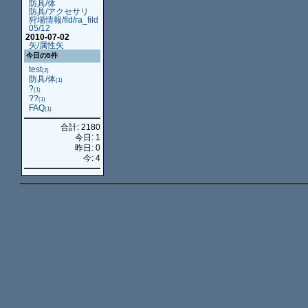
防具/体
防具/アクセサリ
狩場情報/fld/ra_fild
05/12
2010-07-02
矢/属性矢
今日の5件
test
(2)
防具/体
(1)
?
(1)
??
(1)
FAQ
(1)
合計: 2180
今日: 1
昨日: 0
今: 4