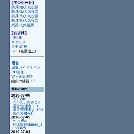
[ アンケート ]
防具/頭/人気投票
防具/体/人気投票
防具/肩/人気投票
防具/靴/人気投票
武器/人気投票
[ おまけ ]
用語集
ネタレス
ステUP板
FAQ
(発展途上)
運営
編集ガイドライン
RO画像
Wiki文法抜粋
編集の練習
1
,
2
最新の10件
2010-07-06
弓手Wiki
弓手スレ過去ログ
運営/管理者より
運営/管理者より/過
去のお知らせ
2010-07-05
MenuBar
狩場情報/dun/ra_s
an03/25
2010-07-03