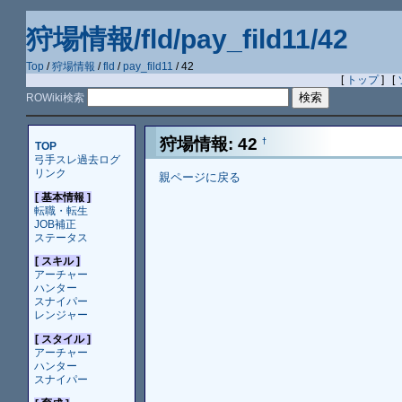
狩場情報/fld/pay_fild11/42
Top
/
狩場情報
/
fld
/
pay_fild11
/ 42
[
トップ
] [
ROWiki検索
狩場情報: 42
†
TOP
弓手スレ過去ログ
リンク
親ページに戻る
[ 基本情報 ]
転職・転生
JOB補正
ステータス
[ スキル ]
アーチャー
ハンター
スナイパー
レンジャー
[ スタイル ]
アーチャー
ハンター
スナイパー