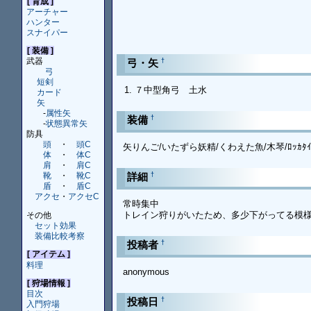
[ 育成 ]
アーチャー
ハンター
スナイパー
[ 装備 ]
武器
†
弓・矢
弓
短剣
７中型角弓 土水
カード
矢
-
属性矢
†
装備
-
状態異常矢
防具
頭
・
頭C
矢りんご/いたずら妖精/くわえた魚/木琴/ﾛｯｶﾀｲﾂ/半
体
・
体C
肩
・
肩C
†
詳細
靴
・
靴C
盾
・
盾C
アクセ
・
アクセC
常時集中
トレイン狩りがいたため、多少下がってる模
その他
セット効果
装備比較考察
†
投稿者
[ アイテム ]
料理
anonymous
[ 狩場情報 ]
目次
†
投稿日
入門狩場