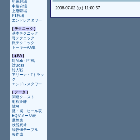
初級狩場
中級狩場
2008-07-02 (水) 11:00:57
上級狩場
PT狩場
エンドレスタワー
[ テクニック ]
基本テクニック
弓テクニック
罠テクニック
トーキーAA集
[ 戦術 ]
対Mob - PT戦
対Boss
対人戦
アリーナ・Tトラッ
ク
エンドレスタワー
[ データ ]
関連クエスト
射程距離
敵AI
鷹・罠・ヒール表
EQダメージ表
属性表
状態異常
経験値テーブル
矢作成