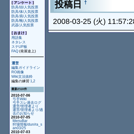
投稿日
†
[ アンケート ]
防具/頭/人気投票
防具/体/人気投票
防具/肩/人気投票
2008-03-25 (火) 11:57:2
防具/靴/人気投票
武器/人気投票
[ おまけ ]
用語集
ネタレス
ステUP板
FAQ
(発展途上)
運営
編集ガイドライン
RO画像
Wiki文法抜粋
編集の練習
1
,
2
最新の10件
2010-07-06
弓手Wiki
弓手スレ過去ログ
運営/管理者より
運営/管理者より/過
去のお知らせ
2010-07-05
MenuBar
狩場情報/dun/ra_s
an03/25
2010-07-03