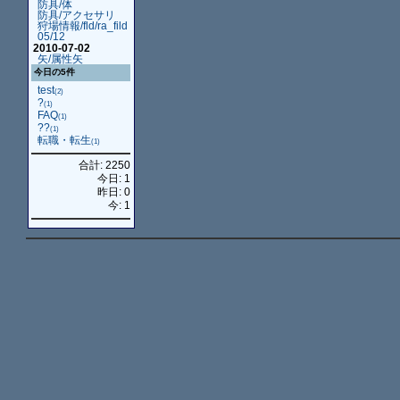
防具/体
防具/アクセサリ
狩場情報/fld/ra_fild
05/12
2010-07-02
矢/属性矢
今日の5件
test
(2)
?
(1)
FAQ
(1)
??
(1)
転職・転生
(1)
合計: 2250
今日: 1
昨日: 0
今: 1