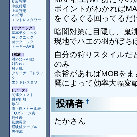
初級狩場
中級狩場
ポイントがわかればMA
上級狩場
PT狩場
をぐるぐる回ってるだ
エンドレスタワー
[ テクニック ]
暗闇対策に目隠し、鬼沸
基本テクニック
弓テクニック
現地でハエの羽がぼち
罠テクニック
トーキーAA集
自分の狩りスタイルだ
[ 戦術 ]
対Mob - PT戦
のみ
対Boss
対人戦
余裕があればMOBをま
アリーナ・Tトラッ
ク
鷹によって効率大幅変
エンドレスタワー
[ データ ]
関連クエスト
射程距離
投稿者
†
敵AI
鷹・罠・ヒール表
EQダメージ表
属性表
たかさん
状態異常
経験値テーブル
矢作成