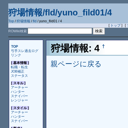
狩場情報/fld/yuno_fild01/4
Top
/
狩場情報
/
fld
/ yuno_fild01 / 4
[
トップ
] [
ROWiki検索
狩場情報: 4
†
TOP
弓手スレ過去ログ
リンク
親ページに戻る
[ 基本情報 ]
転職・転生
JOB補正
ステータス
[ スキル ]
アーチャー
ハンター
スナイパー
レンジャー
[ スタイル ]
アーチャー
ハンター
スナイパー