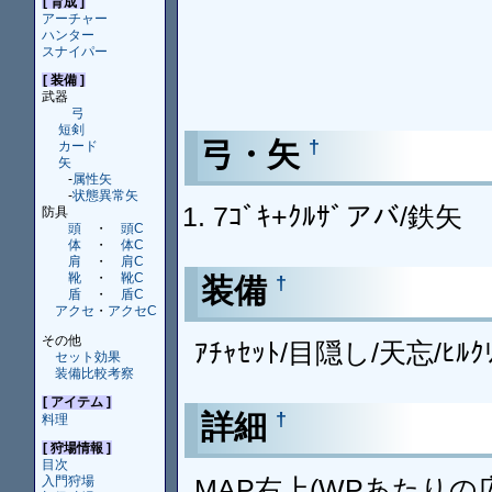
[ 育成 ]
アーチャー
ハンター
スナイパー
[ 装備 ]
武器
弓
短剣
弓・矢
†
カード
矢
-
属性矢
-
状態異常矢
7ｺﾞｷ+ｸﾙｻﾞアバ/鉄矢
防具
頭
・
頭C
体
・
体C
肩
・
肩C
靴
・
靴C
装備
†
盾
・
盾C
アクセ
・
アクセC
その他
ｱﾁｬｾｯﾄ/目隠し/天忘/ﾋﾙｸ
セット効果
装備比較考察
[ アイテム ]
詳細
†
料理
[ 狩場情報 ]
目次
MAP右上(WPあたり
入門狩場