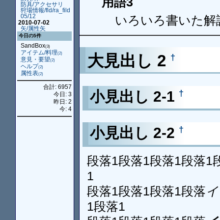
用語3
防具/アクセサリ
狩場情報/fld/ra_fild
05/12
いろいろ書いた解
2010-07-02
矢/属性矢
今日の5件
SandBox
(3)
アイテム/料理
(2)
大見出し 2
†
意見・要望
(2)
ヘルプ
(2)
属性表
(2)
合計: 6957
小見出し 2-1
†
今日: 3
昨日: 2
今: 4
小見出し 2-2
†
段落1段落1段落1段落1
1
段落1段落1段落1段落
イ
1段落1