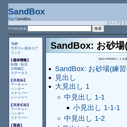
SandBox
Top
/ SandBox
[
トップ
] [
ROWiki検索
SandBox: お
TOP
弓手スレ過去ログ
リンク
SEO SPAMボッ
[ 基本情報 ]
転職・転生
SandBox: お砂場(
JOB補正
ステータス
見出し
[ スキル ]
大見出し 1
アーチャー
ハンター
スナイパー
中見出し 1-1
レンジャー
[ スタイル ]
小見出し 1-1-1
アーチャー
ハンター
中見出し 1-2
スナイパー
[ 育成 ]