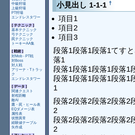
†
小見出し 1-1-1
中級狩場
上級狩場
PT狩場
項目1
エンドレスタワー
[ テクニック ]
項目2
基本テクニック
弓テクニック
項目3
罠テクニック
トーキーAA集
段落1段落1段落1てすと
[ 戦術 ]
対Mob - PT戦
落1
対Boss
対人戦
段落1段落1段落1段落1
アリーナ・Tトラッ
ク
段落1段落1段落1段落1
エンドレスタワー
1
[ データ ]
関連クエスト
射程距離
段落2段落2段落2段落2
敵AI
鷹・罠・ヒール表
2
EQダメージ表
属性表
段落2段落2段落2段落2
状態異常
経験値テーブル
2
矢作成