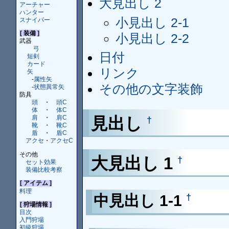
大見出し 2
アーチャー
ハンター
小見出し 2-1
スナイパー
[ 装備 ]
小見出し 2-2
武器
弓
日付
短剣
カード
リンク
矢
-
属性矢
その他の文字装飾
-
状態異常矢
防具
頭
・
頭C
体
・
体C
見出し
肩
・
肩C
†
靴
・
靴C
盾
・
盾C
アクセ
・
アクセC
その他
大見出し 1
†
セット効果
装備比較考察
[ アイテム ]
料理
中見出し 1-1
†
[ 狩場情報 ]
目次
入門狩場
初級狩場