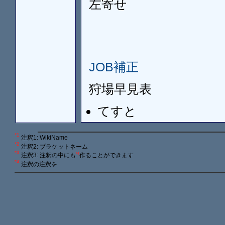
左寄せ
JOB補正
狩場早見表
てすと
*1
注釈1: WikiName
*2
注釈2: ブラケットネーム
*3
*4
注釈3: 注釈の中にも
作ることができます
*4
注釈の注釈を