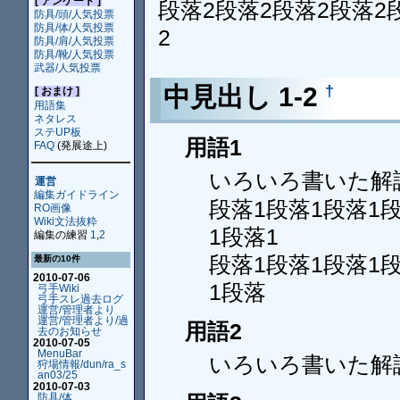
[ アンケート ]
段落2段落2段落2段落2
防具/頭/人気投票
防具/体/人気投票
2
防具/肩/人気投票
防具/靴/人気投票
武器/人気投票
中見出し 1-2
†
[ おまけ ]
用語集
ネタレス
ステUP板
用語1
FAQ
(発展途上)
いろいろ書いた解
運営
編集ガイドライン
段落1段落1段落1
RO画像
Wiki文法抜粋
1段落1
編集の練習
1
,
2
段落1段落1段落1
最新の10件
2010-07-06
1段落
弓手Wiki
弓手スレ過去ログ
運営/管理者より
運営/管理者より/過
用語2
去のお知らせ
2010-07-05
MenuBar
いろいろ書いた解
狩場情報/dun/ra_s
an03/25
2010-07-03
防具/体