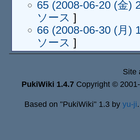
65 (2008-06-20 (金) 2
ソース
]
66 (2008-06-30 (月) 1
ソース
]
Site
PukiWiki 1.4.7
Copyright © 2001
Based on "PukiWiki" 1.3 by
yu-ji