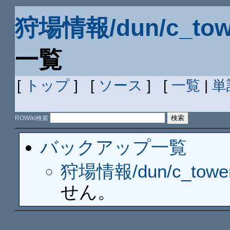
狩場情報/dun/c_tow
一覧
[
トップ
] [
ソース
] [
一覧
|
単
ROWiki検索
バックアップ一覧
狩場情報/dun/c_tower
せん。