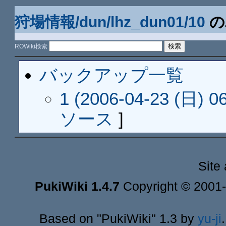
狩場情報/dun/lhz_dun01/10
の
ROWiki検索
バックアップ一覧
1 (2006-04-23 (日) 06
ソース
]
Site
PukiWiki 1.4.7
Copyright © 2001
Based on "PukiWiki" 1.3 by
yu-ji