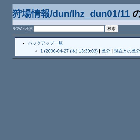
狩場情報/dun/lhz_dun01/11
の
ROWiki検索
バックアップ一覧
1 (2006-04-27 (木) 13:39:03)
[
差分
|
現在との差