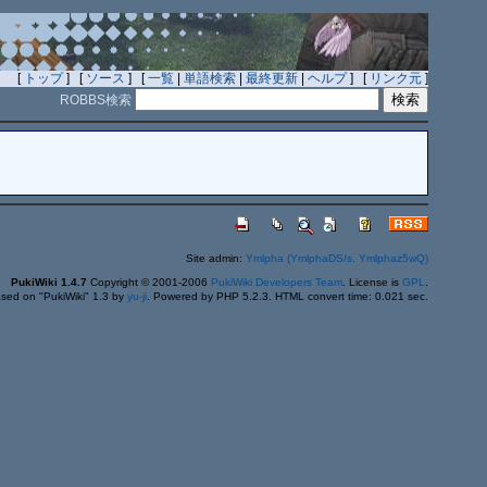
[
トップ
] [
ソース
] [
一覧
|
単語検索
|
最終更新
|
ヘルプ
] [
リンク元
]
ROBBS検索
Site admin:
Ymlpha (YmlphaDS/s, Ymlphaz5wQ)
PukiWiki 1.4.7
Copyright © 2001-2006
PukiWiki Developers Team
. License is
GPL
.
sed on "PukiWiki" 1.3 by
yu-ji
. Powered by PHP 5.2.3. HTML convert time: 0.021 sec.