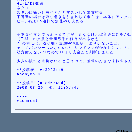
HL→LADS数発
ネクロ：
スキルは痛いし弓ペアだとマズいしで放置推奨
不可避の場合は取り巻きを引き離して眠らせ、本体にアンク
ヒール砲とDS連打で無理やり沈める
基本タイマンでちまちまですが、死ななければ普通に効率が
（TU3～の支援と量産弓手のほうが出るかも）
2Fの利点は、道が細く追加Mob量が1Fより少ないこと。
そしてバンシーもいないので、サンドマンがかなり効くこと
双方耐えないPTなので1Fより安全だと判断しました
多少の慣れと連携がいると思うので、荊道の好きな未転生さ
**投稿者 [#e3923fd9]
anonymous
**投稿日 [#ucd6349d]
2008-08-20 (水) 12:57:45
----
#comment