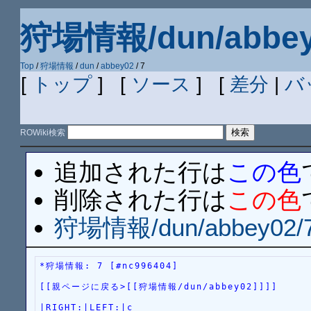
狩場情報/dun/abbey
Top
/
狩場情報
/
dun
/
abbey02
/ 7
[
トップ
] [
ソース
] [
差分
|
バ
ROWiki検索
追加された行は
この色
削除された行は
この色
狩場情報/dun/abbey02/
*狩場情報: 7 [#nc996404]
[[親ページに戻る>[[狩場情報/dun/abbey02]]]]
|RIGHT:|LEFT:|c