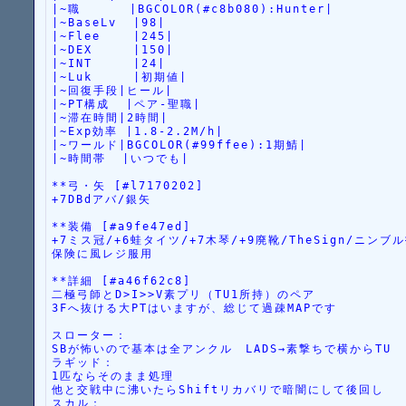
|~職      |BGCOLOR(#c8b080):Hunter|
|~BaseLv  |98|
|~Flee    |245|
|~DEX     |150|
|~INT     |24|
|~Luk     |初期値|
|~回復手段|ヒール|
|~PT構成  |ペア-聖職|
|~滞在時間|2時間|
|~Exp効率 |1.8-2.2M/h|
|~ワールド|BGCOLOR(#99ffee):1期鯖|
|~時間帯  |いつでも|
**弓・矢 [#l7170202]
+7DBdアバ/銀矢
**装備 [#a9fe47ed]
+7ミス冠/+6蛙タイツ/+7木琴/+9廃靴/TheSign/ニンブ
保険に風レジ服用
**詳細 [#a46f62c8]
二極弓師とD>I>>V素プリ（TU1所持）のペア
3Fへ抜ける大PTはいますが、総じて過疎MAPです
スローター：
SBが怖いので基本は全アンクル　LADS→素撃ちで横からTU
ラギッド：
1匹ならそのまま処理
他と交戦中に沸いたらShiftリカバリで暗闇にして後回し
スカル：