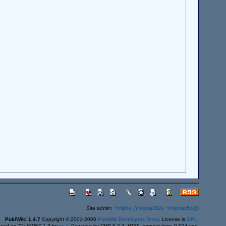
Site admin:
Ymlpha (YmlphaDS/s, Ymlphaz5wQ)
PukiWiki 1.4.7
Copyright © 2001-2006
PukiWiki Developers Team
. License is
GPL
.
sed on "PukiWiki" 1.3 by
yu-ji
. Powered by PHP 5.2.3. HTML convert time: 0.024 sec.