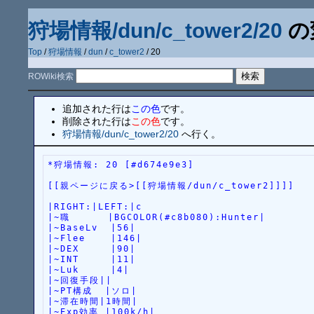
狩場情報/dun/c_tower2/20
の
Top
/
狩場情報
/
dun
/
c_tower2
/ 20
ROWiki検索
追加された行は
この色
です。
削除された行は
この色
です。
狩場情報/dun/c_tower2/20
へ行く。
*狩場情報: 20 [#d674e9e3]
[[親ページに戻る>[[狩場情報/dun/c_tower2]]]]
|RIGHT:|LEFT:|c
|~職      |BGCOLOR(#c8b080):Hunter|
|~BaseLv  |56|
|~Flee    |146|
|~DEX     |90|
|~INT     |11|
|~Luk     |4|
|~回復手段||
|~PT構成  |ソロ|
|~滞在時間|1時間|
|~Exp効率 |100k/h|