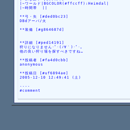
|~ワールド|BGCOLOR(#ffccff):Heimdal|
|~時間帯  ||
**弓・矢 [#ded0bc23]
DBdアーバ/火
**装備 [#g864687d]
**詳細 [#ped14191]
狩りになりません･ﾟ･(ﾉ∀｀)･ﾟ･｡
他の良い狩り場を探すべきですね…
**投稿者 [#fa4d0cbb]
anonymous
**投稿日 [#uf6894ae]
2005-12-10 12:49:41 (土)
----
#comment