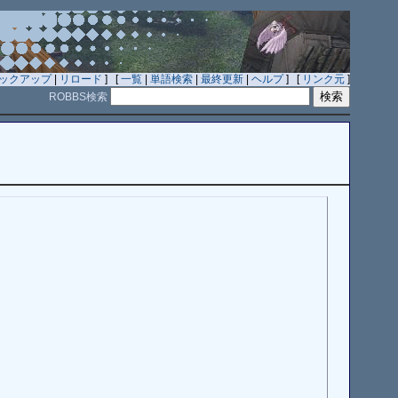
ックアップ
|
リロード
] [
一覧
|
単語検索
|
最終更新
|
ヘルプ
] [
リンク元
]
ROBBS検索