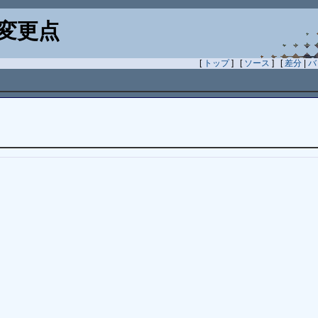
変更点
[
トップ
] [
ソース
] [
差分
|
バ