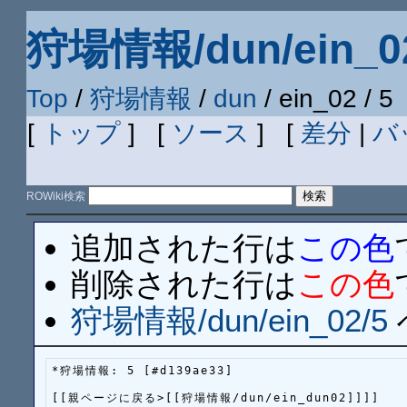
狩場情報/dun/ein_0
Top
/
狩場情報
/
dun
/ ein_02 / 5
[
トップ
] [
ソース
] [
差分
|
バ
ROWiki検索
追加された行は
この色
削除された行は
この色
狩場情報/dun/ein_02/5
*狩場情報: 5 [#d139ae33]

[[親ページに戻る>[[狩場情報/dun/ein_dun02]]]]
