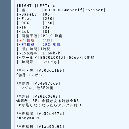
|RIGHT:|LEFT:|c

|~職      |BGCOLOR(#e6ccff):Sniper|

|~BaseLv  |96|

|~Flee    |230|

|~DEX     |160|

|~INT     |39|

|~Luk     |8|

|~PT構成  |ソロ|
|~PT構成  |2PC-聖職|
|~滞在時間|1時間|

|~Exp効率 |1.6Mk/h|

|~ワールド|BGCOLOR(#ff66ee):6期鯖|

|~時間帯  |いつでも|

**弓・矢 [#o0dd1fb9]

Q無形コンポジ

**装備 [#b4e976ce]

ニングロ、他SP装備

**詳細 [#i61c0068]

蝿索敵、SPに余裕がある時は全DS

SPが足りなくなったらアンクル狩り

**投稿者 [#q52e467c]

anonymous

**投稿日 [#faa95e91]
