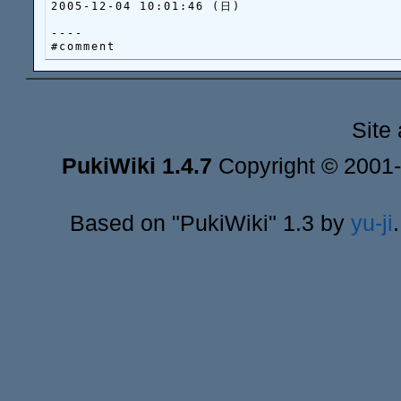
2005-12-04 10:01:46 (日)

----

Site
PukiWiki 1.4.7
Copyright © 2001
Based on "PukiWiki" 1.3 by
yu-ji