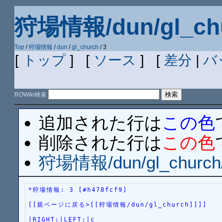
狩場情報/dun/gl_chu
Top
/
狩場情報
/
dun
/
gl_church
/ 3
[
トップ
] [
ソース
] [
差分
|
バ
ROWiki検索
追加された行は
この色
削除された行は
この色
狩場情報/dun/gl_church
*狩場情報: 3 [#h478fcf9]
[[親ページに戻る>[[狩場情報/dun/gl_church]]]]
|RIGHT:|LEFT:|c