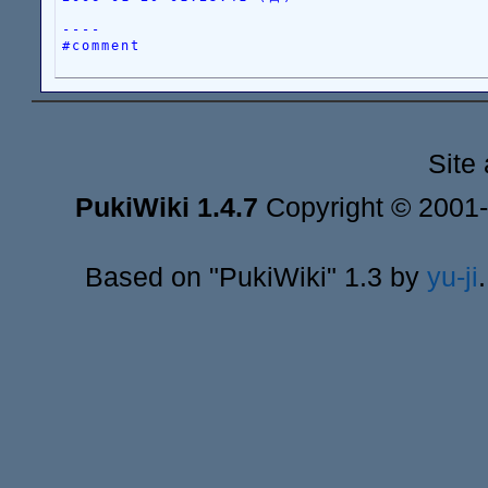
----
#comment
Site
PukiWiki 1.4.7
Copyright © 2001
Based on "PukiWiki" 1.3 by
yu-ji