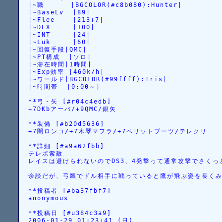
|~職      |BGCOLOR(#c8b080):Hunter|
|~BaseLv  |89|
|~Flee    |213+7|
|~DEX     |100|
|~INT     |24|
|~Luk     |60|
|~回復手段|QMC|
|~PT構成  |ソロ|
|~滞在時間|1時間|
|~Exp効率 |460k/h|
|~ワールド|BGCOLOR(#99ffff):Iris|
|~時間帯  |0:00～|
**弓・矢 [#r04c4edb]
+7DKbアーバ/+9QMC/銀矢
**装備 [#b20d5636]
+7闇ロンコ/+7木琴マフラ/+7ベリットブーツ/テレクリ
**詳細 [#a9a62fbb]
テレポ索敵
レイスは避けられないのでDS3、4発撃って通常攻撃でさくっ
余談だが、弓鷹でドル相手に戦っていると鷹が飛ぶ姿を長く
**投稿者 [#ba37fbf7]
anonymous
**投稿日 [#u384c3a9]
2006-01-29 01:23:41 (日)