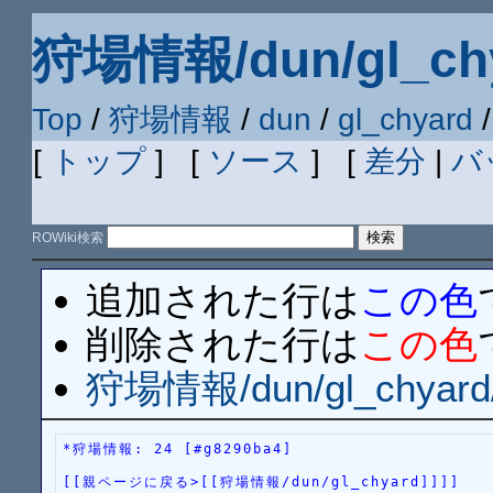
狩場情報/dun/gl_chy
Top
/
狩場情報
/
dun
/
gl_chyard
/
[
トップ
] [
ソース
] [
差分
|
バ
ROWiki検索
追加された行は
この色
削除された行は
この色
狩場情報/dun/gl_chyard
*狩場情報: 24 [#g8290ba4]
[[親ページに戻る>[[狩場情報/dun/gl_chyard]]]]