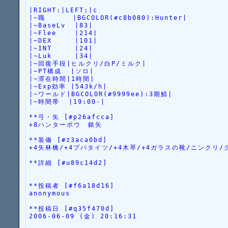
|RIGHT:|LEFT:|c
|~職      |BGCOLOR(#c8b080):Hunter|
|~BaseLv  |83|
|~Flee    |214|
|~DEX     |101|
|~INT     |24|
|~Luk     |34|
|~回復手段|ヒルクリ/白P/ミルク|
|~PT構成  |ソロ|
|~滞在時間|1時間|
|~Exp効率 |543k/h|
|~ワールド|BGCOLOR(#9999ee):3期鯖|
|~時間帯  |19:00-|
**弓・矢 [#p26afcca]
+8ハンターボウ　銀矢
**装備 [#z3aca0bd]
+4矢林檎/+4プパタイツ/+4木琴/+4ガラスの靴/ニンクリ/
**詳細 [#u89c14d2]
**投稿者 [#f6a18d16]
anonymous
**投稿日 [#q35f470d]
2006-06-09 (金) 20:16:31