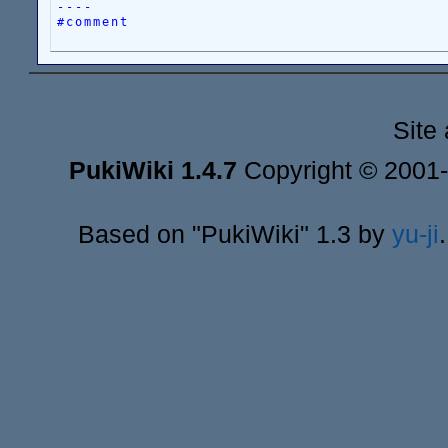
----
#comment
Site
PukiWiki 1.4.7
Copyright © 2001
Based on "PukiWiki" 1.3 by
yu-ji