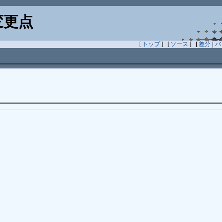
変更点
[
トップ
] [
ソース
] [
差分
|
バ