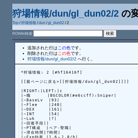
狩場情報/dun/gl_dun02/2
の
Top
/
狩場情報
/
dun
/
gl_dun02
/ 2
ROWiki検索
追加された行は
この色
です。
削除された行は
この色
です。
狩場情報/dun/gl_dun02/2
へ行く。
*狩場情報: 2 [#hf16416f]

[[親ページに戻る>[[狩場情報/dun/gl_dun02]]]]

|RIGHT:|LEFT:|c

|~職      |BGCOLOR(#e6ccff):Sniper|

|~BaseLv  |93|

|~Flee    |240|

|~DEX     |161|

|~INT     |54|

|~Luk     |?|

|~回復手段||

|~PT構成  |ペア-聖職|

|~滞在時間|?時間|

|~Exp効率 |1.6～1.8/h|
