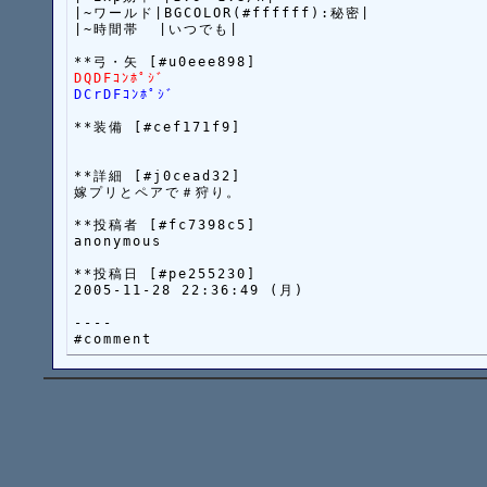
|~ワールド|BGCOLOR(#ffffff):秘密|

|~時間帯  |いつでも|

DQDFｺﾝﾎﾟｼﾞ
DCrDFｺﾝﾎﾟｼﾞ
**装備 [#cef171f9]

**詳細 [#j0cead32]

嫁プリとペアで＃狩り。

**投稿者 [#fc7398c5]

anonymous

**投稿日 [#pe255230]

2005-11-28 22:36:49 (月)

----
