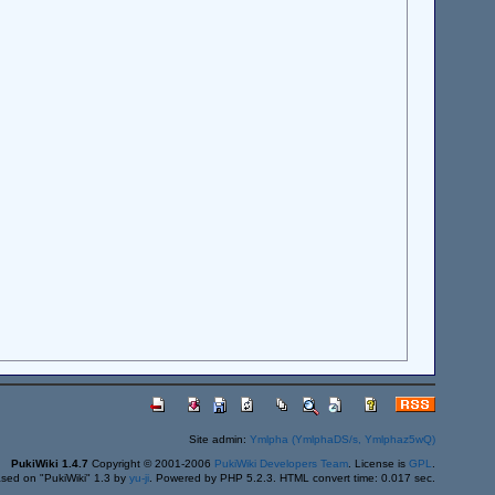
Site admin:
Ymlpha (YmlphaDS/s, Ymlphaz5wQ)
PukiWiki 1.4.7
Copyright © 2001-2006
PukiWiki Developers Team
. License is
GPL
.
sed on "PukiWiki" 1.3 by
yu-ji
. Powered by PHP 5.2.3. HTML convert time: 0.017 sec.