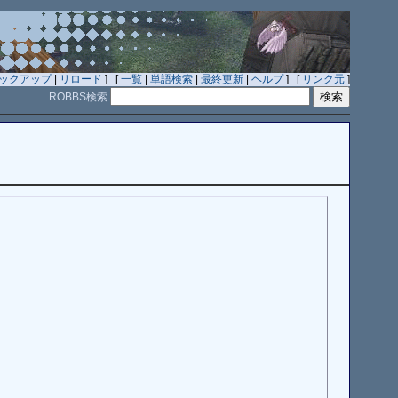
ックアップ
|
リロード
] [
一覧
|
単語検索
|
最終更新
|
ヘルプ
] [
リンク元
]
ROBBS検索