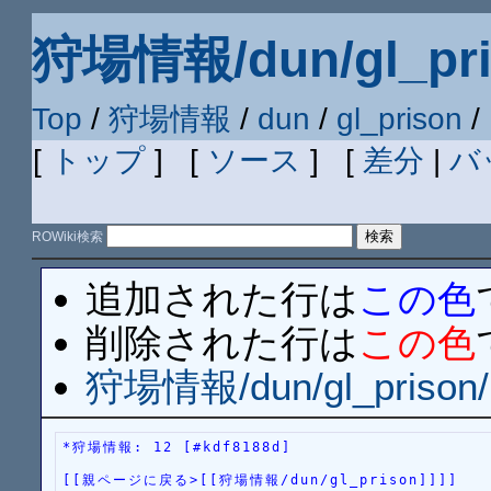
狩場情報/dun/gl_pri
Top
/
狩場情報
/
dun
/
gl_prison
/
[
トップ
] [
ソース
] [
差分
|
バ
ROWiki検索
追加された行は
この色
削除された行は
この色
狩場情報/dun/gl_prison/
*狩場情報: 12 [#kdf8188d]
[[親ページに戻る>[[狩場情報/dun/gl_prison]]]]