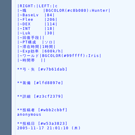
|RIGHT:|LEFT:|c
|~職      |BGCOLOR(#c8b080):Hunter|
|~BaseLv  |84|
|~Flee    |206|
|~DEX     |114|
|~INT     |18|
|~Luk     |30|
|~回復手段||
|~PT構成  |ソロ|
|~滞在時間|1時間|
|~Exp効率 |600k/h|
|~ワールド|BGCOLOR(#99ffff):Iris|
|~時間帯  ||
**弓・矢 [#v7b61dab]
**装備 [#lfd8897e]
**詳細 [#z3cf2379]
**投稿者 [#wbb2cbbf]
anonymous
**投稿日 [#w53a3823]
2005-11-17 21:01:10 (木)