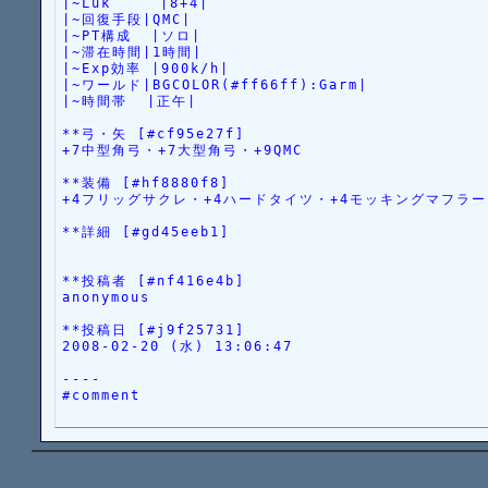
|~Luk     |8+4|
|~回復手段|QMC|
|~PT構成  |ソロ|
|~滞在時間|1時間|
|~Exp効率 |900k/h|
|~ワールド|BGCOLOR(#ff66ff):Garm|
|~時間帯  |正午|
**弓・矢 [#cf95e27f]
+7中型角弓・+7大型角弓・+9QMC
**装備 [#hf8880f8]
+4フリッグサクレ・+4ハードタイツ・+4モッキングマフラー
**詳細 [#gd45eeb1]
**投稿者 [#nf416e4b]
anonymous
**投稿日 [#j9f25731]
2008-02-20 (水) 13:06:47
----
#comment