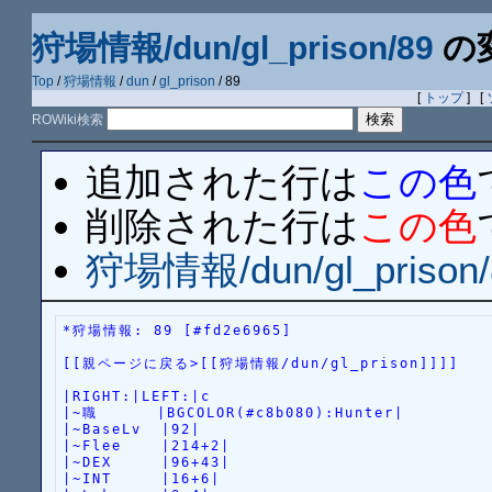
狩場情報/dun/gl_prison/89
の
Top
/
狩場情報
/
dun
/
gl_prison
/ 89
[
トップ
] [
ROWiki検索
追加された行は
この色
削除された行は
この色
狩場情報/dun/gl_prison/
*狩場情報: 89 [#fd2e6965]
[[親ページに戻る>[[狩場情報/dun/gl_prison]]]]
|RIGHT:|LEFT:|c
|~職      |BGCOLOR(#c8b080):Hunter|
|~BaseLv  |92|
|~Flee    |214+2|
|~DEX     |96+43|
|~INT     |16+6|