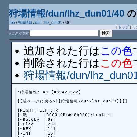
狩場情報/dun/lhz_dun01/40
の
Top
/
狩場情報
/
dun
/
lhz_dun01
/ 40
[
トップ
] [
ROWiki検索
追加された行は
この色
削除された行は
この色
狩場情報/dun/lhz_dun01
*狩場情報: 40 [#b04230a2]

[[親ページに戻る>[[狩場情報/dun/lhz_dun01]]]]

|RIGHT:|LEFT:|c

|~職      |BGCOLOR(#c8b080):Hunter|

|~BaseLv  |98|

|~Flee    |232|

|~DEX     |141|

|~INT     |16|
