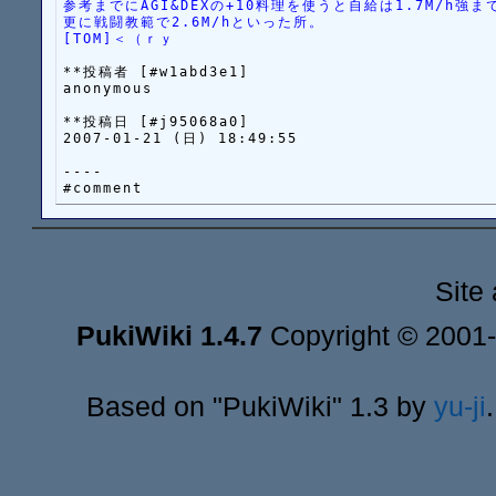
参考までにAGI&DEXの+10料理を使うと自給は1.7M/h強
更に戦闘教範で2.6M/hといった所。
[TOM]＜（ｒｙ
**投稿者 [#w1abd3e1]

anonymous

**投稿日 [#j95068a0]

2007-01-21 (日) 18:49:55

----

Site
PukiWiki 1.4.7
Copyright © 2001
Based on "PukiWiki" 1.3 by
yu-ji