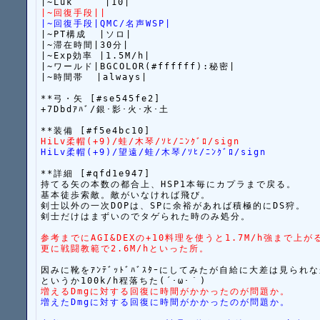
|~回復手段||
|~回復手段|QMC/名声WSP|
|~PT構成  |ソロ|

|~滞在時間|30分|

|~Exp効率 |1.5M/h|

|~ワールド|BGCOLOR(#ffffff):秘密|

|~時間帯  |always|

**弓・矢 [#se545fe2]

+7Dbdｱﾊﾞ/銀･影･火･水･土

HiLv柔帽(+9)/蛙/木琴/ｿﾋ/ﾆﾝｸﾞﾛ/sign
HiLv柔帽(+9)/望遠/蛙/木琴/ｿﾋ/ﾆﾝｸﾞﾛ/sign
**詳細 [#qfd1e947]

持てる矢の本数の都合上、HSP1本毎にカプラまで戻る。

基本徒歩索敵。敵がいなければ飛び。

剣士以外の一次DOPは、SPに余裕があれば積極的にDS狩。

剣士だけはまずいのでタゲられた時のみ処分。

参考までにAGI&DEXの+10料理を使うと1.7M/h強まで上が
更に戦闘教範で2.6M/hといった所。
因みに靴をｱﾝﾃﾞｯﾄﾞﾊﾞｽﾀｰにしてみたが自給に大差は見られな
増えるDmgに対する回復に時間がかかったのが問題か。
増えたDmgに対する回復に時間がかかったのが問題か。