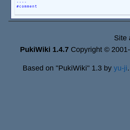
----
#comment
Site
PukiWiki 1.4.7
Copyright © 2001
Based on "PukiWiki" 1.3 by
yu-ji