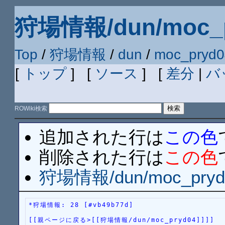
狩場情報/dun/moc_p
Top
/
狩場情報
/
dun
/
moc_pryd0
[
トップ
] [
ソース
] [
差分
|
バ
ROWiki検索
追加された行は
この色
削除された行は
この色
狩場情報/dun/moc_pryd
*狩場情報: 28 [#vb49b77d]
[[親ページに戻る>[[狩場情報/dun/moc_pryd04]]]]