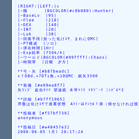
|RIGHT:|LEFT:|c
|~職      |BGCOLOR(#c8b080):Hunter|
|~BaseLv  |95|
|~Flee    |218|
|~DEX     |140|
|~INT     |20|
|~Luk     |38|
|~回復手段|拾った化けｴｻ、まれにQMC|
|~PT構成  |ソロ|
|~滞在時間|1Hr|
|~Exp効率 |750k/h|
|~ワールド|BGCOLOR(#99ffff):Chaos|
|~時間帯  |日曜　夕方|
**弓・矢 [#b87beadc]
+７DBd,+7DTi角,+10QMC　銀矢3500
**装備 [#e09ea8f7]
矢ﾘﾝｺﾞ 盗虫ﾀｲﾂ 望遠鏡 木琴ﾏﾌﾗ ﾏﾀﾌﾞｰﾂ ﾆﾝｸﾞﾛ*2
**詳細 [#b7ff1965]
序盤は化けｴｻで過重状態　Aﾏﾐｰはｱﾝｸﾙ１発（倒せなければ
**投稿者 [#f57bf739]
anonymous
**投稿日 [#w48457e3]
2006-06-05 (月) 20:17:24