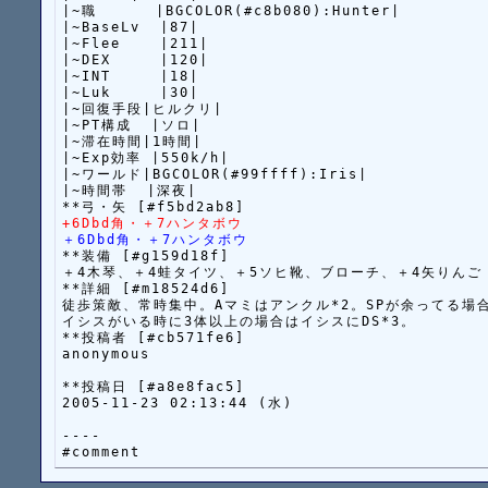
|~職      |BGCOLOR(#c8b080):Hunter|

|~BaseLv  |87|

|~Flee    |211|

|~DEX     |120|

|~INT     |18|

|~Luk     |30|

|~回復手段|ヒルクリ|

|~PT構成  |ソロ|

|~滞在時間|1時間|

|~Exp効率 |550k/h|

|~ワールド|BGCOLOR(#99ffff):Iris|

|~時間帯  |深夜|

+6Dbd角・＋7ハンタボウ
＋6Dbd角・＋7ハンタボウ
**装備 [#g159d18f]

＋4木琴、＋4蛙タイツ、＋5ソヒ靴、ブローチ、＋4矢りんご

**詳細 [#m18524d6]

徒歩策敵、常時集中。Aマミはアンクル*2。SPが余ってる場合
イシスがいる時に3体以上の場合はイシスにDS*3。

**投稿者 [#cb571fe6]

anonymous

**投稿日 [#a8e8fac5]

2005-11-23 02:13:44 (水)

----
