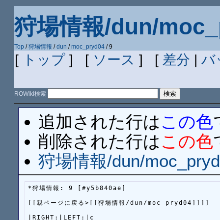
狩場情報/dun/moc_p
Top
/
狩場情報
/
dun
/
moc_pryd04
/ 9
[
トップ
] [
ソース
] [
差分
|
バ
ROWiki検索
追加された行は
この色
削除された行は
この色
狩場情報/dun/moc_pryd
*狩場情報: 9 [#y5b840ae]

[[親ページに戻る>[[狩場情報/dun/moc_pryd04]]]]

|RIGHT:|LEFT:|c
