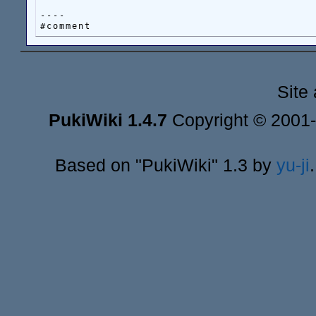
----

Site
PukiWiki 1.4.7
Copyright © 2001
Based on "PukiWiki" 1.3 by
yu-ji