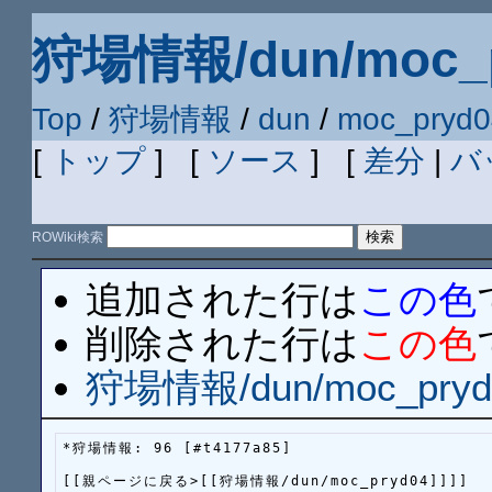
狩場情報/dun/moc_p
Top
/
狩場情報
/
dun
/
moc_pryd0
[
トップ
] [
ソース
] [
差分
|
バ
ROWiki検索
追加された行は
この色
削除された行は
この色
狩場情報/dun/moc_pryd
*狩場情報: 96 [#t4177a85]

[[親ページに戻る>[[狩場情報/dun/moc_pryd04]]]]
