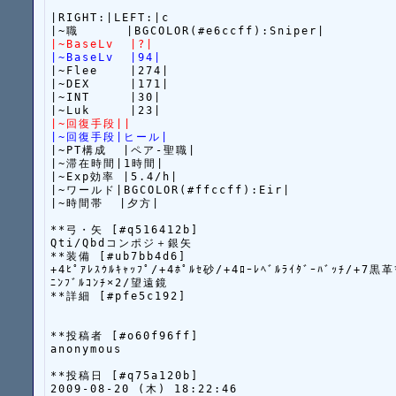
|RIGHT:|LEFT:|c

|~BaseLv  |?|
|~BaseLv  |94|
|~Flee    |274|

|~DEX     |171|

|~INT     |30|

|~回復手段||
|~回復手段|ヒール|
|~PT構成  |ペア-聖職|

|~滞在時間|1時間|

|~Exp効率 |5.4/h|

|~ワールド|BGCOLOR(#ffccff):Eir|

**弓・矢 [#q516412b]

Qti/Qbdコンポジ＋銀矢

**装備 [#ub7bb4d6]

+4ﾋﾟｱﾚｽｳﾙｷｬｯﾌﾟ/+4ﾎﾟﾙｾ砂/+4ﾛｰﾚﾍﾞﾙﾗｲﾀﾞｰﾊﾞｯﾁ/+7黒革ﾏ
ﾆﾝﾌﾞﾙｺﾝﾁ×2/望遠鏡

**詳細 [#pfe5c192]

**投稿者 [#o60f96ff]

anonymous

**投稿日 [#q75a120b]

2009-08-20 (木) 18:22:46
