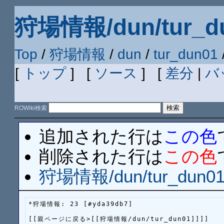
狩場情報/dun/tur_du
Top
/
狩場情報
/
dun
/
tur_dun01
[
トップ
] [
ソース
] [
差分
|
バ
ROWiki検索
追加された行は
この色
削除された行は
この色
狩場情報/dun/tur_dun01
*狩場情報: 23 [#yda39db7]

[[親ページに戻る>[[狩場情報/dun/tur_dun01]]]]
