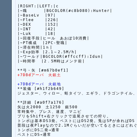
|RIGHT:|LEFT:|c

|~職      |BGCOLOR(#c8b080):Hunter|

|~BaseLv  |97|

|~Flee    |226|

|~DEX     |152|

|~INT     |42|

|~Luk     |18|

|~回復手段|ヒール　あおぽ10消費|

|~PT構成  |2PC-聖職|

|~滞在時間|1ｈ|

|~Exp効率 |2.1～2.5M/h|

|~ワールド|BGCOLOR(#ffccff):Idun|

|~時間帯  |2．5M時はメンテ前|

+7DBdアーバ　火銀土
+7DBdアーバ　火銀地
**装備 [#h1f2b649]

ジェスター、ウィロー、蛙タイツ、エギラ、ドラゴンテイル、
**詳細 [#a0f7a176]

矢は火2000　土1250　銀500

常時集中、ブレス、速度、マニピ

プリをShift+右クリックで追尾させての狩り。

トンボは基本DS3発。ペストにはDS2発。兎はSPが余ればDS

普段は夜Playなので2.1Mぐらいだが空いてるときにはどれ
トンボにDS二発→通常

ペストにDS→通常
