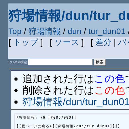
狩場情報/dun/tur_du
Top
/
狩場情報
/
dun
/
tur_dun01
[
トップ
] [
ソース
] [
差分
|
バ
ROWiki検索
追加された行は
この色
削除された行は
この色
狩場情報/dun/tur_dun01
*狩場情報: 76 [#e867980f]

[[親ページに戻る>[[狩場情報/dun/tur_dun01]]]]
