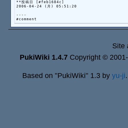
**投稿日 [#feb1684c]

2006-04-24 (月) 05:51:20

----

Site
PukiWiki 1.4.7
Copyright © 2001
Based on "PukiWiki" 1.3 by
yu-ji