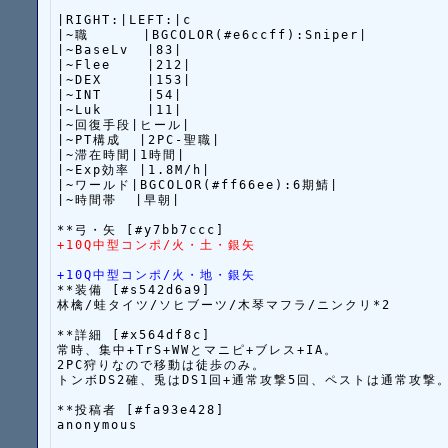
|RIGHT:|LEFT:|c

|~職      |BGCOLOR(#e6ccff):Sniper|

|~BaseLv  |83|

|~Flee    |212|

|~DEX     |153|

|~INT     |54|

|~Luk     |11|

|~回復手段|ヒール|

|~PT構成  |2PC-聖職|

|~滞在時間|1時間|

|~Exp効率 |1.8M/h|

|~ワールド|BGCOLOR(#ff66ee):6期鯖|

|~時間帯  |早朝|

+10Q中型コンポ/火・土・銀矢
+10Q中型コンポ/火・地・銀矢
**装備 [#s542d6a9]

林檎/蛙タイツ/ソヒブーツ/木琴マフラ/ニンクリ*2

**詳細 [#x564df8c]

常時、集中+TrS+WWとマニピ+ブレス+IA。

2PC狩りなので移動は徒歩のみ。

トンボDS2確、兎はDS1回+通常攻撃5回、ペストは通常攻撃。
**投稿者 [#fa93e428]

anonymous
