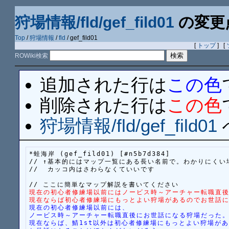
狩場情報/fld/gef_fild01
の変更
Top
/
狩場情報
/
fld
/ gef_fild01
[
トップ
] [
ROWiki検索
追加された行は
この色
削除された行は
この色
狩場情報/fld/gef_fild01
*蛙海岸 (gef_fild01) [#n5b7d384]

// ↑基本的にはマップ一覧にある長い名前で。わかりにくい
//  カッコ内はさわらなくていいです

現在の初心者修練場以前にはノービス時～アーチャー転職直
現在ならば初心者修練場にもっとよい狩場があるのでお世話
現在の初心者修練場以前には、
ノービス時～アーチャー転職直後にお世話になる狩場だった
現在ならば、鯖1st以外は初心者修練場にもっとよい狩場が