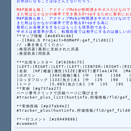
お世話になることはほとんどないだろう。
MAP面積も狭く、アクティブMobが時間湧き中ボスだけなの
また蛙はなかなかの確率で空き瓶をDropするために最初に
MAP面積も狭く、アクティブMobが時間湧き中ボスだけなの
また蛙はなかなかの確率で空き瓶をDropする為に
最初にお金稼ぎをするにはもっとも現実的である。
中ボスは放置率が高く、転職前後では相手にするのは厳しい
**マップ情報 [#o8454c4b]

--[[RAG.D Project>ROMAPF:gef_fild01]]

// ↓書き換えてください

:推奨武器|最初に支給された武器

:推奨防具|同防具

***出現モンスター [#l63b6c75]

|LEFT:|RIGHT:|LEFT:|LEFT:|CENTER:|RIGHT:|RI
|名前  |HP|種族|属性|SIZE|要HIT|要Flee|ATK  |MAT
|ポポリン	|344|植物|毒1 |中  |48   |108   |59～72|0～0|0+14|10+7|81|44|  |

|ロッダフロッグ	|133|魚介|水1 |中  |29   |90   |11～14|5～6|0+5|5+8|6|5|  |

|トード		|5,065|魚介|水1 |中  |35   |95   |26～32|12～14|0+10|0+15|100|50|  |

**実例 [#g737aa27]

ページ番号クリックで詳細ページに飛びます

#tracker_plus_list(huntinfo,狩場情報/fld/gef_f
**実例投稿 [#p2fabde2]

#tracker_plus(huntinfo,狩場情報/fld/gef_fild01
**一行コメント [#z044989b]
