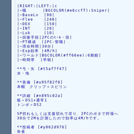
|RIGHT:|LEFT:|c
|~職      |BGCOLOR(#e6ccff):Sniper|
|~BaseLv  |90|
|~Flee    |240|
|~DEX     |150|
|~INT     |20|
|~Luk     |10|
|~回復手段|2PCのﾋｰﾙ・宿|
|~PT構成  |2PC-聖職|
|~滞在時間|30分|
|~Exp効率 |4M/h|
|~ワールド|BGCOLOR(#ff66ee):6期鯖|
|~時間帯  |早朝|
**弓・矢 [#t5af7f47]
水・地
**装備 [#u95f82f0]
本帽　クリップ＋スピリン
**詳細 [#n895c02a]
狐＞DS1+通常1
トンボ＞DS2
SP切れもしくは支援切れで戻り、2PCのポタで狩場へ
30分で2Mを計測したので効率は4M/hです。
**投稿者 [#y062d976]
朱雀