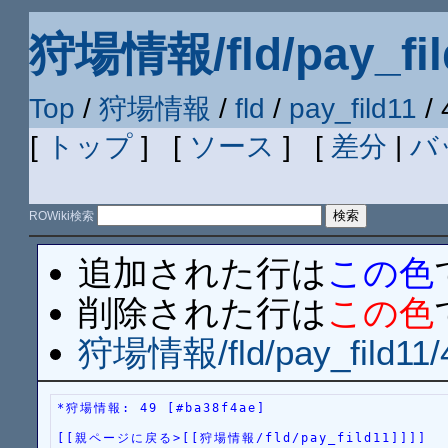
狩場情報/fld/pay_fil
Top
/
狩場情報
/
fld
/
pay_fild11
/ 
[
トップ
] [
ソース
] [
差分
|
バ
ROWiki検索
追加された行は
この色
削除された行は
この色
狩場情報/fld/pay_fild11/
*狩場情報: 49 [#ba38f4ae]
[[親ページに戻る>[[狩場情報/fld/pay_fild11]]]]