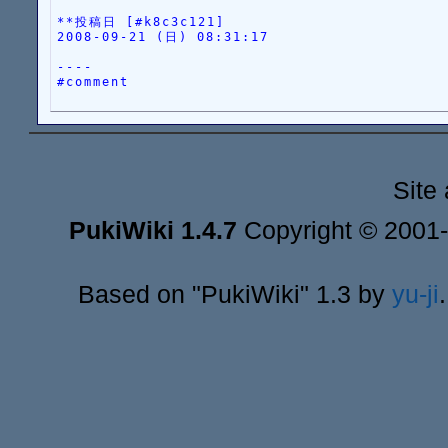
**投稿日 [#k8c3c121]
2008-09-21 (日) 08:31:17
----
#comment
Site
PukiWiki 1.4.7
Copyright © 2001
Based on "PukiWiki" 1.3 by
yu-ji