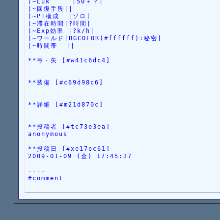
|~Luk     |50＋？|
|~回復手段||
|~PT構成  |ソロ|
|~滞在時間|?時間|
|~Exp効率 |?k/h|
|~ワールド|BGCOLOR(#ffffff):秘密|
|~時間帯  ||
**弓・矢 [#w41c6dc4]
**装備 [#c69d98c6]
**詳細 [#m21d870c]
**投稿者 [#tc73e3ea]
anonymous
**投稿日 [#xe17ec61]
2009-01-09 (金) 17:45:37
----
#comment