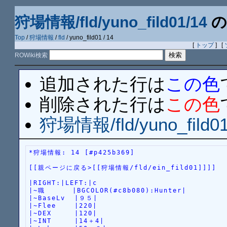
狩場情報/fld/yuno_fild01/14
の
Top
/
狩場情報
/
fld
/ yuno_fild01 / 14
[
トップ
] [
ROWiki検索
追加された行は
この色
削除された行は
この色
狩場情報/fld/yuno_fild01
*狩場情報: 14 [#p425b369]
[[親ページに戻る>[[狩場情報/fld/ein_fild01]]]]
|RIGHT:|LEFT:|c
|~職      |BGCOLOR(#c8b080):Hunter|
|~BaseLv  |９５|
|~Flee    |220|
|~DEX     |120|
|~INT     |14＋4|