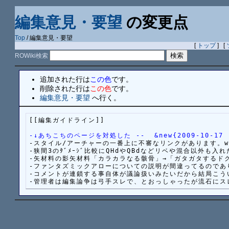
編集意見・要望
の変更点
Top
/ 編集意見・要望
[
トップ
] [
ROWiki検索
追加された行は
この色
です。
削除された行は
この色
です。
編集意見・要望
へ行く。
[[編集ガイドライン]]

-↓あちこちのページを対処した --  &new{2009-10-17 (
-スタイル/アーチャーの一番上に不審なリンクがあります。wiki編
-狭間3のﾀﾞﾒｰｼﾞ比較にQHdやQBdなどリベや混合以外も入れたほう
-矢材料の影矢材料「カラカラなる骸骨」→「ガタガタするドクロ」へ
-ファンタズミックアローについての説明が間違ってるのであります。
-コメントが連鎖する事自体が議論扱いみたいだから結局こういうのも駄