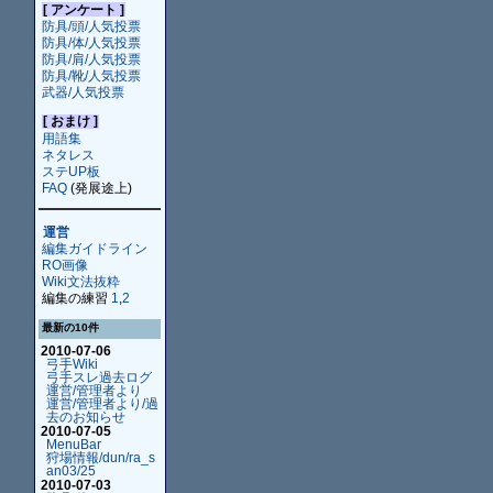
[ アンケート ]
防具/頭/人気投票
防具/体/人気投票
防具/肩/人気投票
防具/靴/人気投票
武器/人気投票
[ おまけ ]
用語集
ネタレス
ステUP板
FAQ
(発展途上)
運営
編集ガイドライン
RO画像
Wiki文法抜粋
編集の練習
1
,
2
最新の10件
2010-07-06
弓手Wiki
弓手スレ過去ログ
運営/管理者より
運営/管理者より/過
去のお知らせ
2010-07-05
MenuBar
狩場情報/dun/ra_s
an03/25
2010-07-03