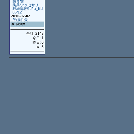
防具/体
防具/アクセサリ
狩場情報/fld/ra_fild
05/12
2010-07-02
矢/属性矢
今日の0件
合計: 2143
今日: 1
昨日: 0
今: 5