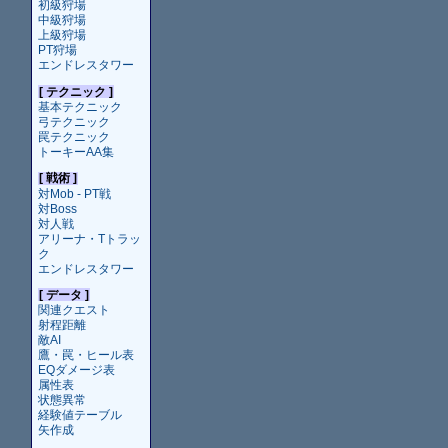
初級狩場
中級狩場
上級狩場
PT狩場
エンドレスタワー
[ テクニック ]
基本テクニック
弓テクニック
罠テクニック
トーキーAA集
[ 戦術 ]
対Mob - PT戦
対Boss
対人戦
アリーナ・Tトラッ
ク
エンドレスタワー
[ データ ]
関連クエスト
射程距離
敵AI
鷹・罠・ヒール表
EQダメージ表
属性表
状態異常
経験値テーブル
矢作成