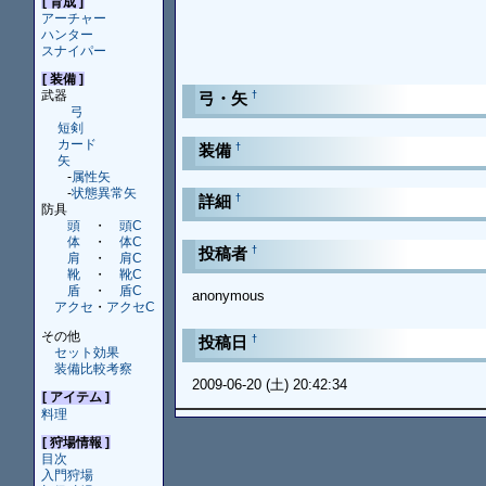
[ 育成 ]
アーチャー
ハンター
スナイパー
[ 装備 ]
武器
†
弓・矢
弓
短剣
カード
†
装備
矢
-
属性矢
-
状態異常矢
†
詳細
防具
頭
・
頭C
体
・
体C
†
投稿者
肩
・
肩C
靴
・
靴C
盾
・
盾C
anonymous
アクセ
・
アクセC
その他
†
投稿日
セット効果
装備比較考察
2009-06-20 (土) 20:42:34
[ アイテム ]
料理
[ 狩場情報 ]
目次
入門狩場