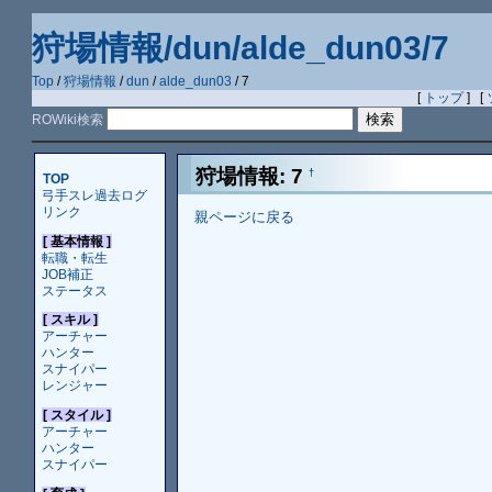
狩場情報/dun/alde_dun03/7
Top
/
狩場情報
/
dun
/
alde_dun03
/ 7
[
トップ
] [
ROWiki検索
狩場情報: 7
†
TOP
弓手スレ過去ログ
リンク
親ページに戻る
[ 基本情報 ]
転職・転生
JOB補正
ステータス
[ スキル ]
アーチャー
ハンター
スナイパー
レンジャー
[ スタイル ]
アーチャー
ハンター
スナイパー