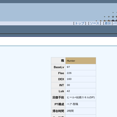
[
トップ
] [
ソース
] [
差分
|
バ
職
Hunter
BaseLv
97
Flee
226
DEX
160
INT
30
Luk
42
回復手段
ヒール+結婚スキル(SP)
PT構成
ペア-聖職
滞在時間
2時間