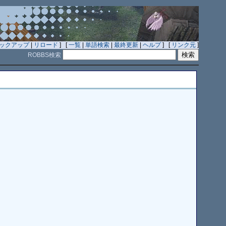
ックアップ
|
リロード
] [
一覧
|
単語検索
|
最終更新
|
ヘルプ
] [
リンク元
]
ROBBS検索