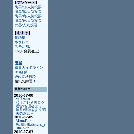
[ アンケート ]
防具/頭/人気投票
防具/体/人気投票
防具/肩/人気投票
防具/靴/人気投票
武器/人気投票
[ おまけ ]
用語集
ネタレス
ステUP板
FAQ
(発展途上)
運営
編集ガイドライン
RO画像
Wiki文法抜粋
編集の練習
1
,
2
最新の10件
2010-07-06
弓手Wiki
弓手スレ過去ログ
運営/管理者より
運営/管理者より/過
去のお知らせ
2010-07-05
MenuBar
狩場情報/dun/ra_s
an03/25
2010-07-03