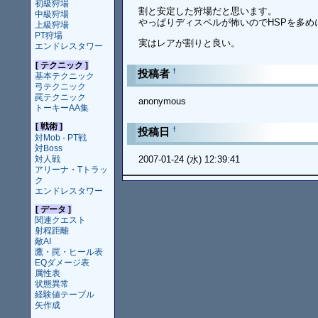
初級狩場
割と安定した狩場だと思います。
中級狩場
やっぱりディスペルが怖いのでHSPを多
上級狩場
PT狩場
実はレアが割りと良い。
エンドレスタワー
[ テクニック ]
†
投稿者
基本テクニック
弓テクニック
罠テクニック
anonymous
トーキーAA集
[ 戦術 ]
†
投稿日
対Mob - PT戦
対Boss
対人戦
2007-01-24 (水) 12:39:41
アリーナ・Tトラッ
ク
エンドレスタワー
[ データ ]
関連クエスト
射程距離
敵AI
鷹・罠・ヒール表
EQダメージ表
属性表
状態異常
経験値テーブル
矢作成