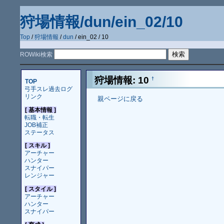
狩場情報/dun/ein_02/10
Top
/
狩場情報
/
dun
/ ein_02 / 10
ROWiki検索
狩場情報: 10
†
TOP
弓手スレ過去ログ
リンク
親ページに戻る
[ 基本情報 ]
転職・転生
JOB補正
ステータス
[ スキル ]
アーチャー
ハンター
スナイパー
レンジャー
[ スタイル ]
アーチャー
ハンター
スナイパー