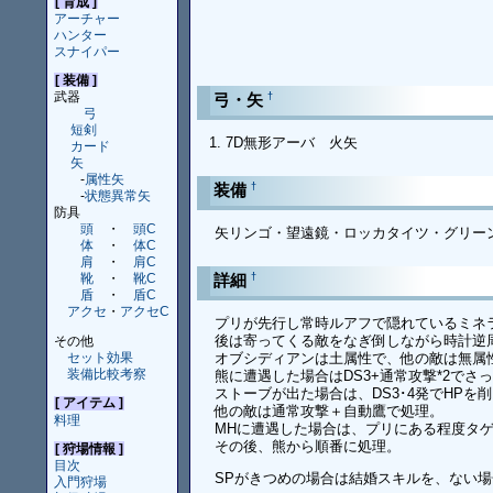
[ 育成 ]
アーチャー
ハンター
スナイパー
[ 装備 ]
武器
†
弓・矢
弓
短剣
7D無形アーバ 火矢
カード
矢
-
属性矢
†
装備
-
状態異常矢
防具
頭
・
頭C
矢リンゴ・望遠鏡・ロッカタイツ・グリーン
体
・
体C
肩
・
肩C
†
詳細
靴
・
靴C
盾
・
盾C
アクセ
・
アクセC
プリが先行し常時ルアフで隠れているミネ
後は寄ってくる敵をなぎ倒しながら時計逆
その他
セット効果
オブシディアンは土属性で、他の敵は無属
装備比較考察
熊に遭遇した場合はDS3+通常攻撃*2でさ
ストーブが出た場合は、DS3･4発でHP
[ アイテム ]
他の敵は通常攻撃＋自動鷹で処理。
料理
MHに遭遇した場合は、プリにある程度タゲ
その後、熊から順番に処理。
[ 狩場情報 ]
目次
SPがきつめの場合は結婚スキルを、ない場
入門狩場