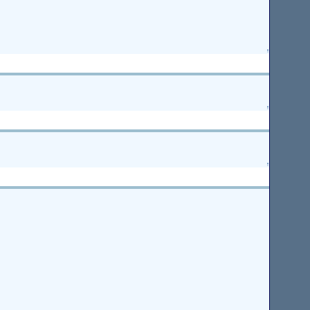
↑
↑
↑