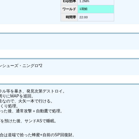
Exp効率
1.2M/h
ワールド
1期鯖
時間帯
22:00
シューズ・ニングロ*2
ラル等を暴き、発見次第デストロイ。
周りにMAPを巡回。
性なので、火矢一本で行ける。
っくり処理。
を削った後、通常攻撃＋自動鷹で処理。
を預けた後、サンドASで睡眠。
合は道端で拾った蜂蜜+自前のSP回復財。