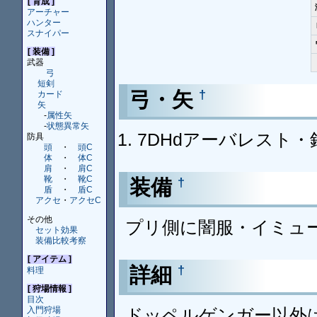
[ 育成 ]
アーチャー
ハンター
スナイパー
[ 装備 ]
武器
弓
短剣
弓・矢
†
カード
矢
-
属性矢
-
状態異常矢
7DHdアーバレスト・
防具
頭
・
頭C
体
・
体C
肩
・
肩C
靴
・
靴C
装備
†
盾
・
盾C
アクセ
・
アクセC
その他
プリ側に闇服・イミュ
セット効果
装備比較考察
[ アイテム ]
詳細
†
料理
[ 狩場情報 ]
目次
ドッペルゲンガー以外
入門狩場