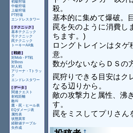
初級狩場
中級狩場
殺。
上級狩場
PT狩場
基本的に集めて爆破。
エンドレスタワー
罠を矢のように消費しま
[ テクニック ]
基本テクニック
ちます。)
弓テクニック
罠テクニック
ロングトレインはタゲ
トーキーAA集
意。
[ 戦術 ]
対Mob - PT戦
数が少ないならＤＳの
対Boss
対人戦
アリーナ・Tトラッ
罠狩りできる目安はク
ク
エンドレスタワー
なる辺りから。
[ データ ]
関連クエスト
敵の攻撃力と属性、沸
射程距離
敵AI
す。
鷹・罠・ヒール表
EQダメージ表
罠をミスしてプリさん
属性表
状態異常
経験値テーブル
矢作成
†