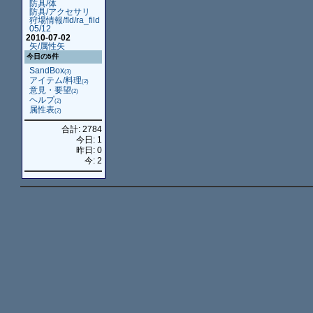
防具/体
防具/アクセサリ
狩場情報/fld/ra_fild
05/12
2010-07-02
矢/属性矢
今日の5件
SandBox
(3)
アイテム/料理
(2)
意見・要望
(2)
ヘルプ
(2)
属性表
(2)
合計: 2784
今日: 1
昨日: 0
今: 2