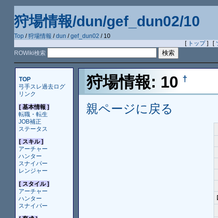
狩場情報/dun/gef_dun02/10
Top
/
狩場情報
/
dun
/
gef_dun02
/ 10
[
トップ
] [
ROWiki検索
狩場情報: 10
†
TOP
弓手スレ過去ログ
リンク
親ページに戻る
[ 基本情報 ]
転職・転生
JOB補正
ステータス
[ スキル ]
アーチャー
ハンター
スナイパー
レンジャー
[ スタイル ]
アーチャー
ハンター
スナイパー