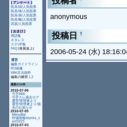
投稿者
[ アンケート ]
防具/頭/人気投票
防具/体/人気投票
anonymous
防具/肩/人気投票
防具/靴/人気投票
武器/人気投票
[ おまけ ]
投稿日
†
用語集
ネタレス
ステUP板
FAQ
(発展途上)
2006-05-24 (水) 18:16:0
運営
編集ガイドライン
RO画像
Wiki文法抜粋
編集の練習
1
,
2
最新の10件
2010-07-06
弓手Wiki
弓手スレ過去ログ
運営/管理者より
運営/管理者より/過
去のお知らせ
2010-07-05
MenuBar
狩場情報/dun/ra_s
an03/25
2010-07-03