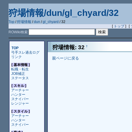
狩場情報/dun/gl_chyard/32
Top
/
狩場情報
/
dun
/
gl_chyard
/ 32
[
トップ
] [
ROWiki検索
狩場情報: 32
†
TOP
弓手スレ過去ログ
リンク
親ページに戻る
[ 基本情報 ]
転職・転生
JOB補正
ステータス
[ スキル ]
アーチャー
ハンター
スナイパー
レンジャー
[ スタイル ]
アーチャー
ハンター
スナイパー