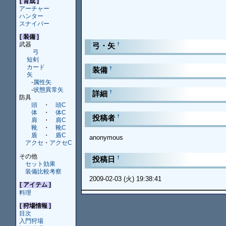
[ 育成 ]
アーチャー
ハンター
スナイパー
[ 装備 ]
武器
†
弓・矢
弓
短剣
カード
†
装備
矢
-
属性矢
-
状態異常矢
†
詳細
防具
頭
・
頭C
体
・
体C
†
投稿者
肩
・
肩C
靴
・
靴C
盾
・
盾C
anonymous
アクセ
・
アクセC
その他
†
投稿日
セット効果
装備比較考察
2009-02-03 (火) 19:38:41
[ アイテム ]
料理
[ 狩場情報 ]
目次
入門狩場