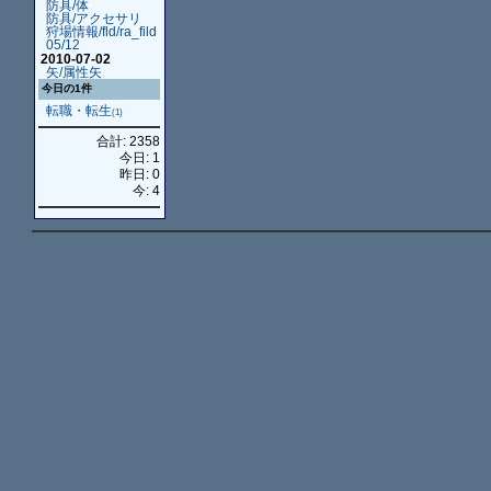
防具/体
防具/アクセサリ
狩場情報/fld/ra_fild
05/12
2010-07-02
矢/属性矢
今日の1件
転職・転生
(1)
合計: 2358
今日: 1
昨日: 0
今: 4