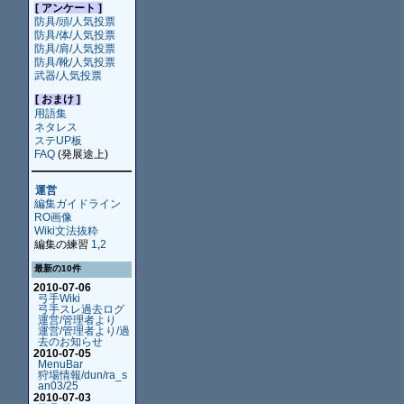
[ アンケート ]
防具/頭/人気投票
防具/体/人気投票
防具/肩/人気投票
防具/靴/人気投票
武器/人気投票
[ おまけ ]
用語集
ネタレス
ステUP板
FAQ
(発展途上)
運営
編集ガイドライン
RO画像
Wiki文法抜粋
編集の練習
1
,
2
最新の10件
2010-07-06
弓手Wiki
弓手スレ過去ログ
運営/管理者より
運営/管理者より/過
去のお知らせ
2010-07-05
MenuBar
狩場情報/dun/ra_s
an03/25
2010-07-03