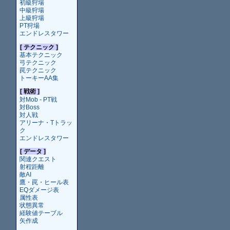
初級狩場
中級狩場
上級狩場
PT狩場
エンドレスタワー
[ テクニック ]
基本テクニック
弓テクニック
罠テクニック
トーキーAA集
[ 戦術 ]
対Mob - PT戦
対Boss
対人戦
アリーナ・Tトラッ
ク
エンドレスタワー
[ データ ]
関連クエスト
射程距離
敵AI
鷹・罠・ヒール表
EQダメージ表
属性表
状態異常
経験値テーブル
矢作成